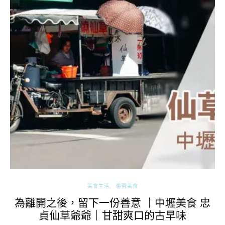
美食生活
桃園美食
為離開之後，留下一份善意 ｜中壢美食 忠
貞仙草爺爺｜甘甜爽口的古早味