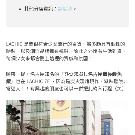
其他分店資訊：
請點我
。
LACHIC 是間很符合少女流行的百貨，蠻多頗具有個性的
時裝，以及潮流品牌都有進駐，除此之外還有生活雜貨，
每個少女來都會愛上這裡的質感和氛圍。
順帶一提，名古屋知名的「
ひつまぶし名古屋備長鰻魚
飯
」也在 LACHIC 7F ，因為是炭火現烤現作，滋味聽說非
常迷人！！有興趣的朋友也可以一併把此納入行程（笑）