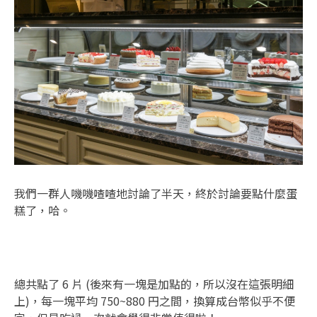
我們一群人嘰嘰喳喳地討論了半天，終於討論要點什麼蛋
糕了，哈。
總共點了 6 片 (後來有一塊是加點的，所以沒在這張明細
上)，每一塊平均 750~880 円之間，換算成台幣似乎不便