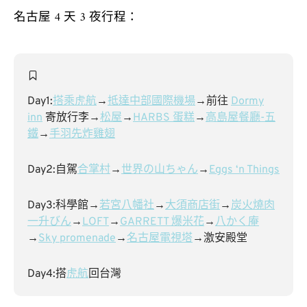
名古屋 4 天 3 夜行程：
Day1:
搭乘虎航
→
抵達中部國際機場
→前往
Dormy
inn
寄放行李→
松屋
→
HARBS 蛋糕
→
高島屋餐廳-五
鐵
→
手羽先炸雞翅
Day2:自駕
合掌村
→
世界の山ちゃん
→
Eggs ‘n Things
Day3:科學館→
若宮八幡社
→
大須商店街
→
炭火燒肉
一升びん
→
LOFT
→
GARRETT 爆米花
→
八かく庵
→
Sky promenade
→
名古屋電視塔
→激安殿堂
Day4:搭
虎航
回台灣