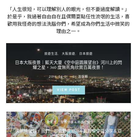
「人生很短，可以理解別人的眼光，但不要過度解讀。」
於是乎，我過著自由自在且偶爾耍點任性流氓的生活，喜
歡用我怪奇的想法洗腦你們，希望成為你們生活中微笑的
理由之一。
旅遊生活
大阪旅遊
日本旅遊
日本大阪夜景｜藍天大廈《空中庭園展望台》河川上的閃
耀之星，360 度無死角欣賞百萬夜景！
POSTED
2016-04-01
BY
流氓顆
ON
VIEW POST
愛漂亮
穿搭分享＆商品介紹
天氣這麼好，我們一起去野餐吧♫ 6 套野餐穿搭分享＆亞
尼克野餐日誌