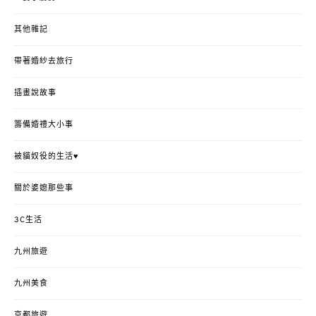
其他雜記
帶著婚紗去旅行
插畫說故事
籌備婚禮大小事
被貓奴役的生活♥
關於婆媳那些事
3C生活
九州旅遊
九州美食
京都旅遊