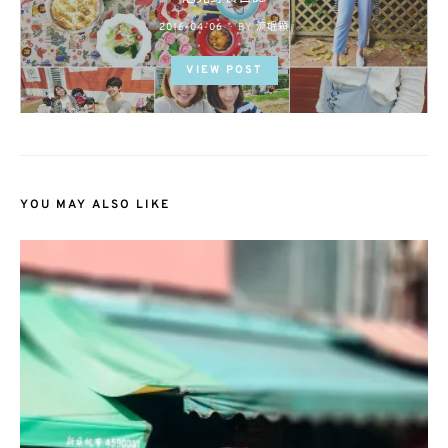
POSTED
2016-04-06
BY
流氓顆
ON
VIEW POST
YOU MAY ALSO LIKE