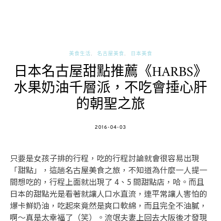
美食生活
名古屋美食
日本美食
日本名古屋甜點推薦《HARBS》
水果奶油千層派，不吃會捶心肝
的朝聖之旅
POSTED
2016-04-03
ON
只要是女孩子排的行程，吃的行程討論就會很容易出現
「甜點」，這趟名古屋美食之旅，不知道為什麼一人提一
間想吃的，行程上面就出現了 4、5 間甜點店，哈。而且
日本的甜點光是看著就讓人口水直流，連平常讓人害怕的
爆卡鮮奶油，吃起來竟然是爽口軟綿，而且完全不油膩，
啊～真是太幸福了（笑）。流氓夫妻上回去大阪後才發現