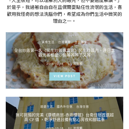
於是乎，我過著自由自在且偶爾耍點任性流氓的生活，喜
歡用我怪奇的想法洗腦你們，希望成為你們生活中微笑的
理由之一。
美食生活
台灣美食
台北美食
全台炒飯第一名《民生炒飯專賣店》民生社區內，連日本
觀光客都愛♡但等等等了又等
POSTED
2015-10-16
BY
流氓顆
ON
VIEW POST
旅遊生活
國內外住宿
台灣住宿
無可挑惕的完美《康橋商旅-赤崁樓館》台南住宿首選超
高 CP 值 ，乾淨舒適且備有點心宵夜和腳踏車
POSTED
2015-10-18
BY
流氓顆