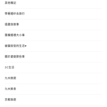
其他雜記
帶著婚紗去旅行
插畫說故事
籌備婚禮大小事
被貓奴役的生活♥
關於婆媳那些事
3C生活
九州旅遊
九州美食
京都旅遊