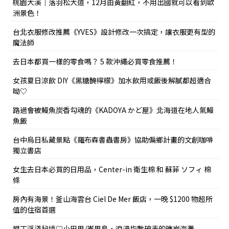
桃園大溪｜落羽松大道，12月由黃翻紅，不用出國就可以看到歐
洲景色！
台北衣服修改推薦《YVES》設計修改一次搞定，讓衣服更有型的
魔法師
去日本都買一樣的零食嗎？ 5 款沖繩必買零食推薦！
女孩夏日涼飲 DIY《黑糖醃檸檬》加水飲用或飯後解膩都超適合
呦♡
路過會被鰻魚炭香勾魂的《KADOYA かど屋》北海道在地人氣鰻
魚飯
台中烏日私藏景點《羅布森書蟲書房》協助偏鄉計畫的文創咖啡
獨立書店
女生去日本必買的日用品，Center-in 衛生棉 和 蘇菲 ソフィ 棉
條
房內有海景！釜山海雲台 Ciel De Mer 飯店，一晚 $1200 物超所
值的住宿首選
墾丁浮淺秘境♡小巴里/峇里島，浪漫指數破表的礁岩海灘