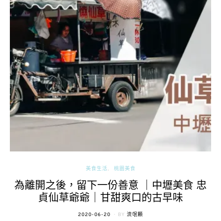
美食生活
桃園美食
為離開之後，留下一份善意 ｜中壢美食 忠
貞仙草爺爺｜甘甜爽口的古早味
POSTED
2020-06-20
BY
流氓顆