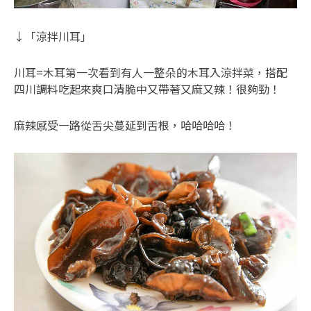
↓「涼拌川耳」
川耳=木耳第一次看到有人一整朵的木耳入涼拌菜，搭配
四川調料吃起來爽口清脆中又帶著又麻又辣！很夠勁！
麻辣感受一路從舌尖蔓延到舌根，哈哈哈哈！