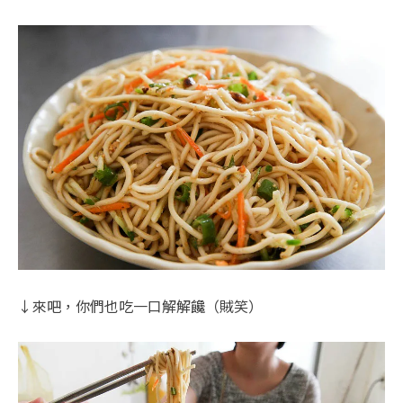
↓來吧，你們也吃一口解解饞（賊笑）