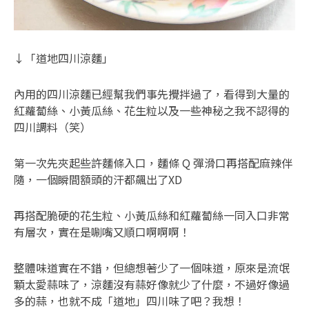
↓「道地四川涼麵」
內用的四川涼麵已經幫我們事先攪拌過了，看得到大量的
紅蘿蔔絲、小黃瓜絲、花生粒以及一些神秘之我不認得的
四川調料（笑）
第一次先夾起些許麵條入口，麵條 Q 彈滑口再搭配麻辣伴
隨，一個瞬間額頭的汗都飆出了XD
再搭配脆硬的花生粒、小黃瓜絲和紅蘿蔔絲一同入口非常
有層次，實在是唰嘴又順口啊啊啊！
整體味道實在不錯，但總想著少了一個味道，原來是流氓
顆太愛蒜味了，涼麵沒有蒜好像就少了什麼，不過好像過
多的蒜，也就不成「道地」四川味了吧？我想！