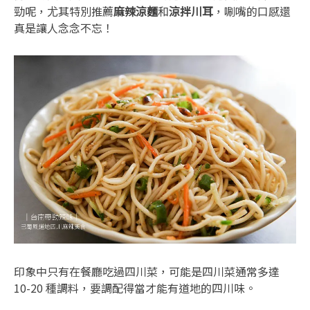
勁呢，尤其特別推薦
麻辣涼麵
和
涼拌川耳
，唰嘴的口感還
真是讓人念念不忘！
印象中只有在餐廳吃過四川菜，可能是四川菜通常多達
10-20 種調料，要調配得當才能有道地的四川味。