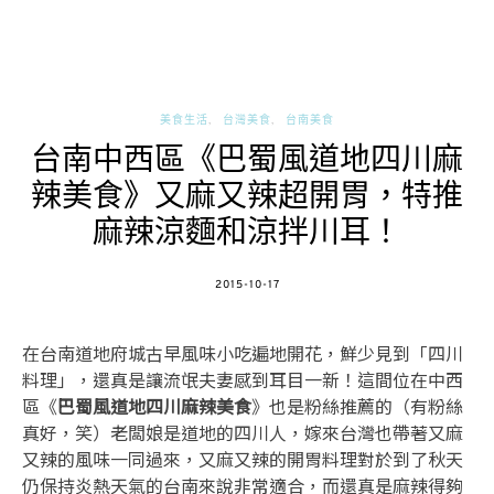
美食生活
台灣美食
台南美食
台南中西區《巴蜀風道地四川麻
辣美食》又麻又辣超開胃，特推
麻辣涼麵和涼拌川耳！
POSTED
2015-10-17
ON
在台南道地府城古早風味小吃遍地開花，鮮少見到「四川
料理」，還真是讓流氓夫妻感到耳目一新！這間位在中西
區《
巴蜀風道地四川麻辣美食
》也是粉絲推薦的（有粉絲
真好，笑）老闆娘是道地的四川人，嫁來台灣也帶著又麻
又辣的風味一同過來，又麻又辣的開胃料理對於到了秋天
仍保持炎熱天氣的台南來說非常適合，而還真是麻辣得夠