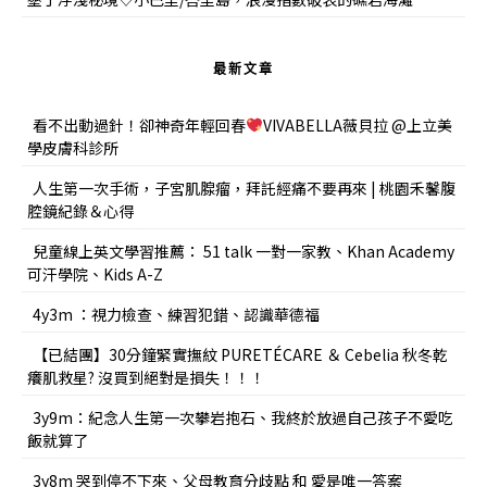
最新文章
看不出動過針！卻神奇年輕回春
VIVABELLA薇貝拉 @上立美
學皮膚科診所
人生第一次手術，子宮肌腺瘤，拜託經痛不要再來 | 桃園禾馨腹
腔鏡紀錄＆心得
兒童線上英文學習推薦： 51 talk 一對一家教、Khan Academy
可汗學院、Kids A-Z
4y3m ：視力檢查、練習犯錯、認識華德福
【已結團】30分鐘緊實撫紋 PURETÉCARE ＆ Cebelia 秋冬乾
癢肌救星? 沒買到絕對是損失！！！
3y9m：紀念人生第一次攀岩抱石、我終於放過自己孩子不愛吃
飯就算了
3y8m 哭到停不下來、父母教育分歧點 和 愛是唯一答案