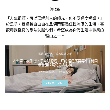
流氓顆
「人生很短，可以理解別人的眼光，但不要過度解讀。」
於是乎，我過著自由自在且偶爾耍點任性流氓的生活，喜
歡用我怪奇的想法洗腦你們，希望成為你們生活中微笑的
理由之一。
婚姻 & 生活
成為媽媽之後
人生第一次手術，子宮肌腺瘤，拜託經痛不要再來 | 桃園
禾馨腹腔鏡紀錄＆心得
POSTED
2023-10-05
BY
流氓顆
ON
VIEW POST