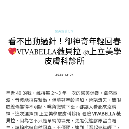
醫美經驗分享
看不出動過針！卻神奇年輕回春
VIVABELLA薇貝拉 @上立美學
皮膚科診所
POSTED
2025-12-04
ON
年近 40 的我，維持每 2～3 年一次的醫美保養，雖然電
波、音波能拉提緊緻，但隨著年齡增加，骨架流失、雙眼
皮線條變得不明顯、嘴角微微下垂，都讓人看起來沒精
神。這次選擇到 上立美學皮膚科診所 體驗
VIVABELLA 薇
貝拉
，因為它不只是單純的填充，更能促進膠原蛋白增
生，讓輪廓線自然回春、不僵硬，達到「看起來年輕了，