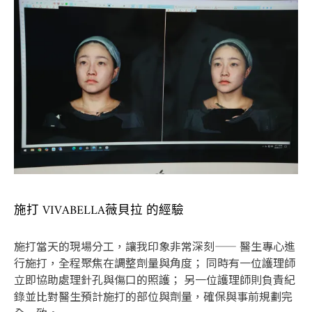
施打 VIVABELLA薇貝拉 的經驗
施打當天的現場分工，讓我印象非常深刻—— 醫生專心進
行施打，全程聚焦在調整劑量與角度； 同時有一位護理師
立即協助處理針孔與傷口的照護； 另一位護理師則負責紀
錄並比對醫生預計施打的部位與劑量，確保與事前規劃完