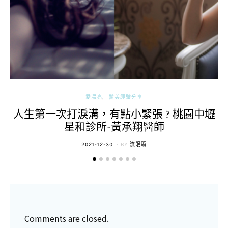
愛漂亮
醫美經驗分享
人生第一次打淚溝，有點小緊張 ? 桃園中壢
星和診所-黃承翔醫師
POSTED
2021-12-30
BY
流氓顆
ON
Comments are closed.