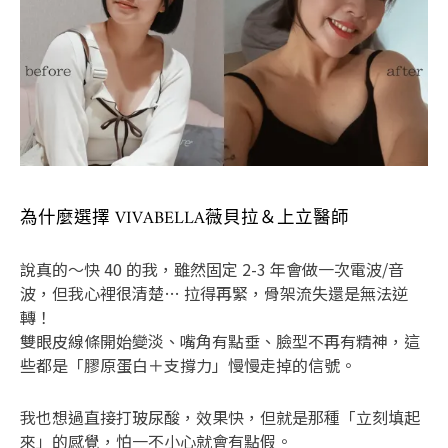
為什麼選擇 VIVABELLA薇貝拉＆上立醫師
說真的～快 40 的我，雖然固定 2-3 年會做一次電波/音
波，但我心裡很清楚… 拉得再緊，骨架流失還是無法逆
轉！
雙眼皮線條開始變淡、嘴角有點垂、臉型不再有精神，這
些都是「膠原蛋白＋支撐力」慢慢走掉的信號。
我也想過直接打玻尿酸，效果快，但就是那種「立刻填起
來」的感覺，怕一不小心就會有點假。