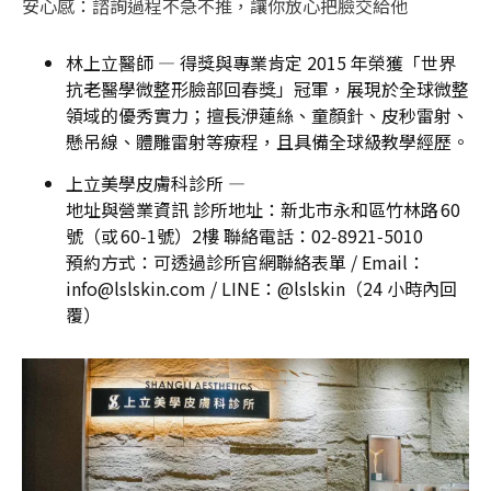
安心感：諮詢過程不急不推，讓你放心把臉交給他
林上立醫師 — 得獎與專業肯定 2015 年榮獲「世界
抗老醫學微整形臉部回春獎」冠軍，展現於全球微整
領域的優秀實力；擅長洢蓮絲、童顏針、皮秒雷射、
懸吊線、體雕雷射等療程，且具備全球級教學經歷。
上立美學皮膚科診所 —
地址與營業資訊 診所地址：新北市永和區竹林路 60
號（或 60‑1號）2樓 聯絡電話：02‑8921‑5010
預約方式：可透過診所官網聯絡表單 / Email：
info@lslskin.com / LINE：@lslskin（24 小時內回
覆）