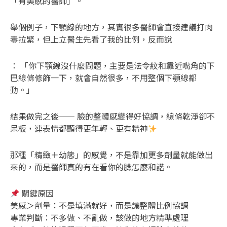
「有美感的醫師」。
舉個例子，下顎線的地方，其實很多醫師會直接建議打肉
毒拉緊，但上立醫生先看了我的比例，反而說
： 「你下顎線沒什麼問題，主要是法令紋和靠近嘴角的下
巴線條修飾一下，就會自然很多，不用整個下顎線都
動。」
結果做完之後—— 臉的整體感變得好協調，線條乾淨卻不
呆板，連表情都顯得更年輕、更有精神
那種「精緻＋幼態」的感覺，不是靠加更多劑量就能做出
來的，而是醫師真的有在看你的臉怎麼和諧。
關鍵原因
美感＞劑量：不是填滿就好，而是讓整體比例協調
專業判斷：不多做、不亂做，該做的地方精準處理