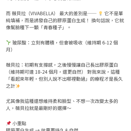
而 薇貝拉（VIVABELLA） 最大的差別是——
它不是單
純填補，而是誘發自己的膠原蛋白生成！ 換句話說，它就
像幫臉種下一顆「青春種子」。
玻尿酸：立刻有體積，但會被吸收（維持期 6-12 個
月）
薇貝拉：初期有支撐感，之後慢慢讓自己長出膠原蛋白
（維持期可達 18-24 個月，還更自然） 對我來說，這種
「看起來年輕，但別人說不出哪裡動過」的療程才是長久
之計
尤其像我這種還想維持柔和臉型、不想一次改變太多的
人，薇貝拉就是最剛好的選擇～
小重點
膠原蛋白生成 → 效果更持久＆自然