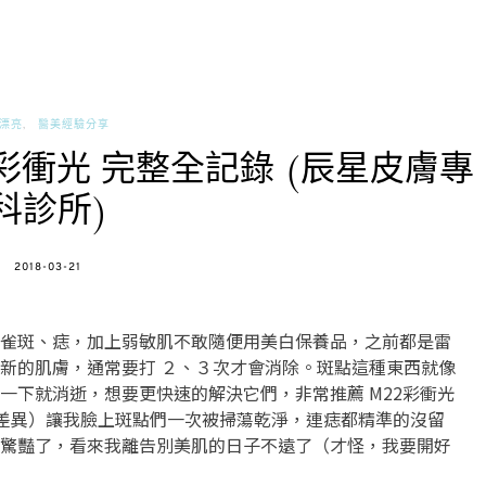
漂亮
醫美經驗分享
2彩衝光 完整全記錄 (辰星皮膚專
科診所)
POSTED
2018-03-21
ON
雀斑、痣，加上弱敏肌不敢隨便用美白保養品，之前都是雷
新的肌膚，通常要打 ２、３次才會消除。斑點這種東西就像
一下就消逝，想要更快速的解決它們，非常推薦 M22彩衝光
差異）讓我臉上斑點們一次被掃蕩乾淨，連痣都精準的沒留
驚豔了，看來我離告別美肌的日子不遠了（才怪，我要開好