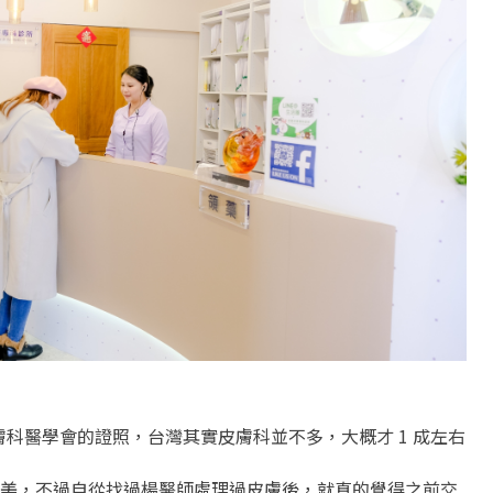
膚科醫學會的證照，台灣其實皮膚科並不多，大概才 1 成左右
美，不過自從找過楊醫師處理過皮膚後，就真的覺得之前交