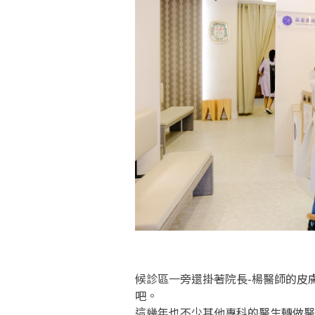
候診區一旁還掛著院長-楊醫師的皮
吧。
這幾年也不少其他專科的醫生轉做醫