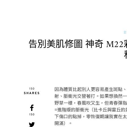
愛
告別美肌修圖 神奇 M2
因為體質比起別人更容易產生斑點、
150
SHARES
射、脈衝光交替著打。如果想換然一
野草一樣，春風吹又生，但青春彈指
=進階版的脈衝光（比卡丘與雷丘的
150
下傷口的點掉，零恢復期讓我實在太
開滿）。