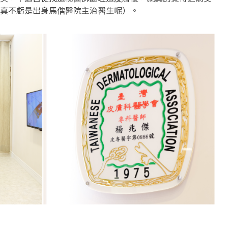
真不虧是出身馬偕醫院主治醫生呢）。