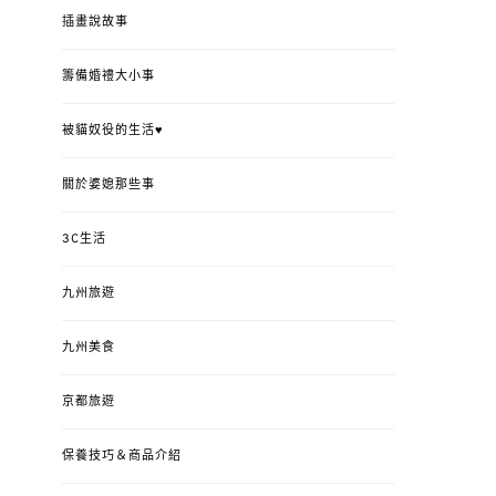
插畫說故事
籌備婚禮大小事
被貓奴役的生活♥
關於婆媳那些事
3C生活
九州旅遊
九州美食
京都旅遊
保養技巧＆商品介紹