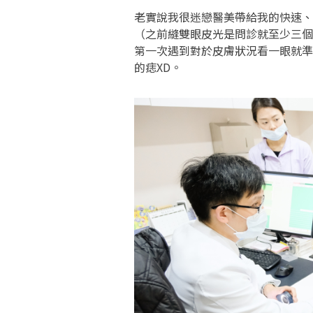
老實說我很迷戀醫美帶給我的快速、
（之前縫雙眼皮光是問診就至少三個
第一次遇到對於皮膚狀況看一眼就準
的痣XD。