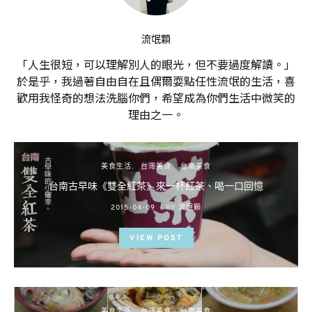
流氓顆
「人生很短，可以理解別人的眼光，但不要過度解讀。」
於是乎，我過著自由自在且偶爾耍點任性流氓的生活，喜
歡用我怪奇的想法洗腦你們，希望成為你們生活中微笑的
理由之一。
美食生活
台灣美食
台南美食
台南古早味《雙全紅茶》來一杯紅茶、喝一口回憶
POSTED
2015-04-09
BY
流氓顆
ON
VIEW POST
美食生活
台灣美食
台南美食