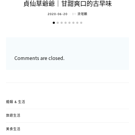
貞仙草爺爺｜甘甜爽口的古早味
POSTED
2020-06-20
BY
流氓顆
ON
Comments are closed.
婚姻 & 生活
旅遊生活
美食生活