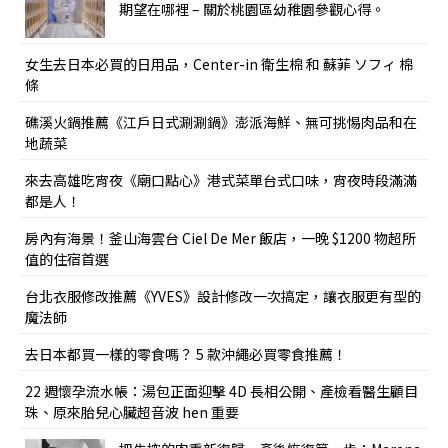
期望在哪裡 – 關於桃園區幼稚園參觀心得。
女生去日本必買的日用品，Center-in 衛生棉 和 蘇菲 ソフィ 棉
條
礁溪火鍋推薦《江戶日式涮涮鍋》澎派海鮮、無可挑惕肉品和在
地蔬菜
來去高雄吃宵夜《廟口點心》港式菜單台式口味，宵夜時段滿滿
都是人！
房內有海景！釜山海雲台 Ciel De Mer 飯店，一晚 $1200 物超所
值的住宿首選
台北衣服修改推薦《YVES》設計修改一次搞定，讓衣服更有型的
魔法師
去日本都買一樣的零食嗎？ 5 款沖繩必買零食推薦！
22 週懷孕流水帳：湯包正面迎擊 4D 長相公開、產檢看醫生顧目
珠、原來胎兒心臟超音波 hen 重要