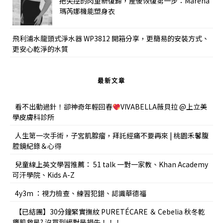
把失控的肉重新復歸，產後恢復第一步：Marena
瑪芮娜機能塑身衣
飛利浦水龍頭式淨水器 WP3812 開箱分享，更簡易的安裝方式、
更安心乾淨的水質
最新文章
看不出動過針！卻神奇年輕回春
VIVABELLA薇貝拉 @上立美
學皮膚科診所
人生第一次手術，子宮肌腺瘤，拜託經痛不要再來 | 桃園禾馨腹
腔鏡紀錄＆心得
兒童線上英文學習推薦： 51 talk 一對一家教、Khan Academy
可汗學院、Kids A-Z
4y3m ：視力檢查、練習犯錯、認識華德福
【已結團】30分鐘緊實撫紋 PURETÉCARE ＆ Cebelia 秋冬乾
癢肌救星? 沒買到絕對是損失！！！