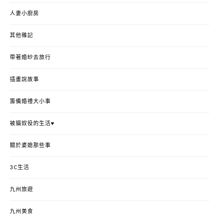
人妻小廚房
其他雜記
帶著婚紗去旅行
插畫說故事
籌備婚禮大小事
被貓奴役的生活♥
關於婆媳那些事
3C生活
九州旅遊
九州美食