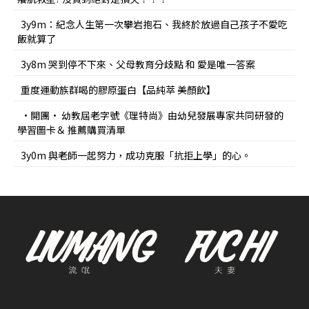
3y9m：紀念人生第一次攀岩抱石、我終於放過自己孩子不愛吃
飯就算了
3y8m 哭到停不下來、父母教育分歧點 和 愛是唯一答案
重度運動族群喝的膠原蛋白【品純萃 美顏飲】
•開團• 幼教屆老字號《理特尚》由幼兒發展專家共同研發的
學習圖卡＆ 推薦購買清單
3y0m 與老師一起努力，成功克服「抗拒上學」的心。