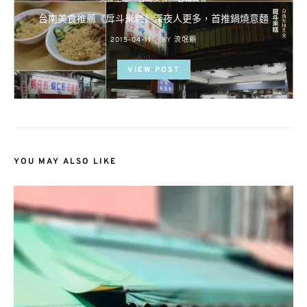
台南美食推薦《戽斗米糕》深夜人更多，首推鍋燒意麵
POSTED
2015-04-11
BY
流氓顆
ON
VIEW POST
YOU MAY ALSO LIKE