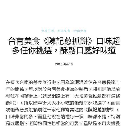
美食生活
台灣美食
台南美食
台南美食《陳記蔥抓餅》口味超
多任你挑選，酥鬆口感好味道
POSTED
2015-04-10
ON
在這次台南的美食旅行中，因為流氓湯曾住在台南長達十
年的關係，所以對於台南美食相當的熟悉，特別是他以前
就住在國華街上（就是網路上有一大堆美食推薦都在這條
街啦），所以國華街大大小小吃的他幾乎都吃遍了，而這
次他帶著流氓顆前往一家他非常常吃的《
陳記蔥抓餅
》，
口味非常的多，而且他說在這裡每一個口味都不錯，特別
是九層塔，老闆娘個性也相當的可愛，重點是不用大排長