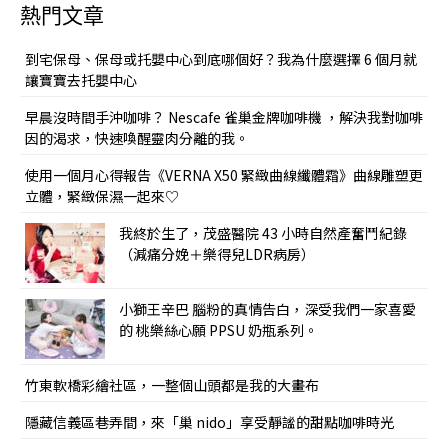
熱門文章
到宅保母、保母或托嬰中心到底哪個好？我為什麼選擇 6 個月就
讓寶寶去托嬰中心
早晨沒時間手沖咖啡？ Nescafe 雀巢金牌咖啡機 ，解決我對咖啡
因的渴求，快速喚醒靈肉分離的我。
使用一個月心得報告《VERNA X50 緊緻曲線纖體霜》曲線雕塑更
立體，緊緻保濕一起來♡
我終於生了，茂盛醫院 43 小時自然產奮鬥紀錄
（減痛分娩＋樂得兒LDR病房）
小獅王辛巴 腦粉的真情告白，深受我們一家喜愛
的 桃樂絲心願 PPSU 奶瓶系列。
竹東軟橋彩繪社區，一整個山頭都是我的大畫布
隱藏信義區巷弄間，來「巢 nido」享受靜謐的甜點咖啡時光