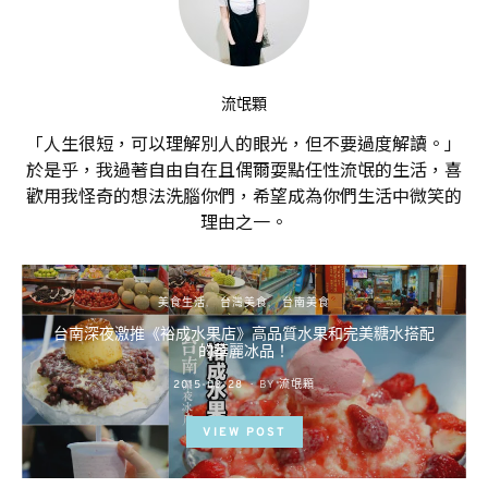
流氓顆
「人生很短，可以理解別人的眼光，但不要過度解讀。」
於是乎，我過著自由自在且偶爾耍點任性流氓的生活，喜
歡用我怪奇的想法洗腦你們，希望成為你們生活中微笑的
理由之一。
美食生活
台灣美食
台南美食
台南深夜激推《裕成水果店》高品質水果和完美糖水搭配
的華麗冰品！
POSTED
2015-03-28
BY
流氓顆
ON
VIEW POST