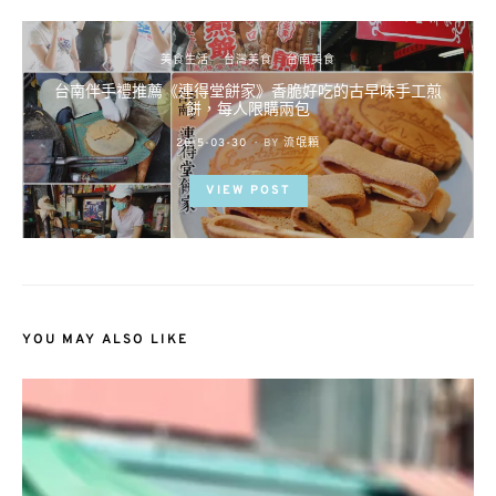
美食生活
台灣美食
台南美食
台南伴手禮推薦《連得堂餅家》香脆好吃的古早味手工煎
餅，每人限購兩包
POSTED
2015-03-30
BY
流氓顆
ON
VIEW POST
YOU MAY ALSO LIKE