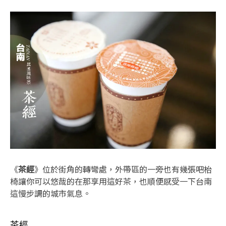
《
茶經
》位於街角的轉彎處，外帶區的一旁也有幾張吧枱
椅讓你可以悠哉的在那享用這好茶，也順便感受一下台南
這慢步調的城市氣息。
茶經