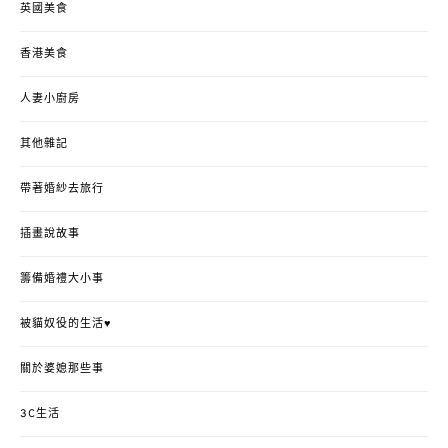
英國美食
香港美食
人妻小廚房
其他雜記
帶著婚紗去旅行
插畫說故事
籌備婚禮大小事
被貓奴役的生活♥
關於婆媳那些事
3C生活