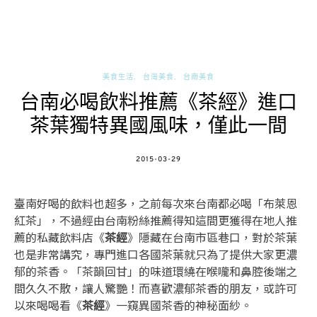
美食生活
台灣美食
台南美食
台南必喝飲料推薦《茶經》進口
茶葉獨特異國風味，僅此一間
POSTED
2015-03-29
ON
臺南好喝的飲料也超多，之前每次來台南都必喝「布萊恩
紅茶」，不過經由台南粉絲推薦得知這間更獲得在地人推
薦的私藏飲料店《
茶經
》隱藏在台南市區巷口，對於茶葉
也是非常講究，專門進口各國茶葉就只為了提供大家更濃
郁的茶香。「茶韻回甘」的味道環繞在喉嚨和鼻腔後端之
間久久不散，讓人驚艷！而喜歡濃郁茶香的朋友，或許可
以來喝喝看《
茶經
》一窺異國茶香的神秘面紗。