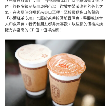
「布萊恩紅茶」；而「洛神烏梅 $35」以中藥燉煮 3 個小
時，經過陶鍋歷練而成的茶湯，微酸中帶著洛神的芬芳之
氣，在炎夏時分喝起來爽口至極；至於嚴選進口茶葉的
「小葉紅茶 $30」也屬於茶香較濃郁且厚實，整體味道令
人印象深刻，我們和朋友都非常喜歡，以這樣的價格來說
擁有非常高的 CP 值，值得推薦！