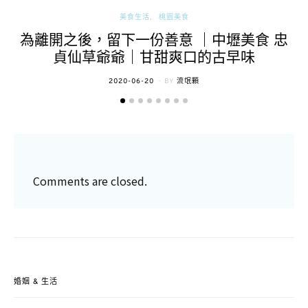
美食生活
桃園美食
為離開之後，留下一份善意 ｜中壢美食 忠
貞仙草爺爺｜甘甜爽口的古早味
POSTED
2020-06-20
BY
流氓顆
ON
Comments are closed.
婚姻 & 生活