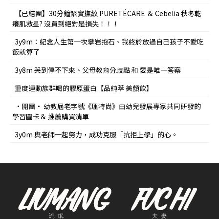
【已結團】30分鐘緊實撫紋 PURETÉCARE ＆ Cebelia 秋冬乾
癢肌救星? 沒買到絕對是損失！！！
3y9m：紀念人生第一次攀岩抱石、我終於放過自己孩子不愛吃
飯就算了
3y8m 哭到停不下來、父母教育分歧點 和 愛是唯一答案
重度運動族群喝的膠原蛋白【品純萃 美顏飲】
•開團• 幼教屆老字號《理特尚》由幼兒發展專家共同研發的
學習圖卡＆ 推薦購買清單
3y0m 與老師一起努力，成功克服「抗拒上學」的心。