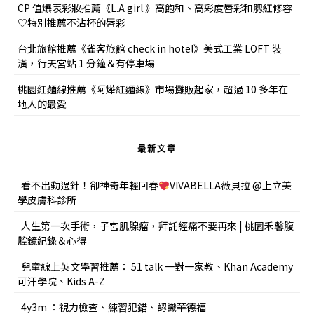
CP 值爆表彩妝推薦《L.A girl.》高飽和、高彩度唇彩和腮紅修容
♡特別推薦不沾杯的唇彩
台北旅館推薦《雀客旅館 check in hotel》美式工業 LOFT 裝
潢，行天宮站 1 分鐘＆有停車場
桃園紅麵線推薦《阿燁紅麵線》市場攤販起家，超過 10 多年在
地人的最愛
最新文章
看不出動過針！卻神奇年輕回春
VIVABELLA薇貝拉 @上立美
學皮膚科診所
人生第一次手術，子宮肌腺瘤，拜託經痛不要再來 | 桃園禾馨腹
腔鏡紀錄＆心得
兒童線上英文學習推薦： 51 talk 一對一家教、Khan Academy
可汗學院、Kids A-Z
4y3m ：視力檢查、練習犯錯、認識華德福