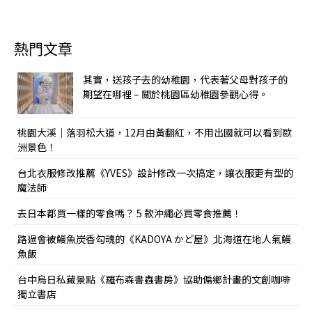
熱門文章
其實，送孩子去的幼稚園，代表著父母對孩子的
期望在哪裡 – 關於桃園區幼稚園參觀心得。
桃園大溪｜落羽松大道，12月由黃翻紅，不用出國就可以看到歐
洲景色！
台北衣服修改推薦《YVES》設計修改一次搞定，讓衣服更有型的
魔法師
去日本都買一樣的零食嗎？ 5 款沖繩必買零食推薦！
路過會被鰻魚炭香勾魂的《KADOYA かど屋》北海道在地人氣鰻
魚飯
台中烏日私藏景點《羅布森書蟲書房》協助偏鄉計畫的文創咖啡
獨立書店