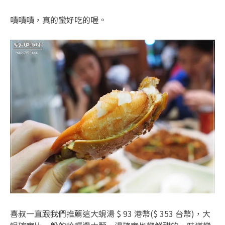
嘖嘖嘖，真的蠻好吃的喔。
喜叔一直跟我們推薦這大蜆湯 $ 93 港幣($ 353 台幣)，大