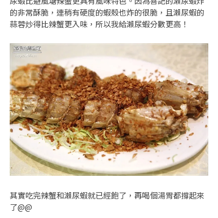
尿蝦比避風塘辣蟹更具有風味特色。因為喜記的瀨尿蝦炸
的非常酥脆，連稍有硬度的蝦殼也炸的很脆，且瀨尿蝦的
蒜蓉炒得比辣蟹更入味，所以我給瀨尿蝦分數更高！
其實吃完辣蟹和瀨尿蝦就已經飽了，再喝個湯胃都撐起來
了@@