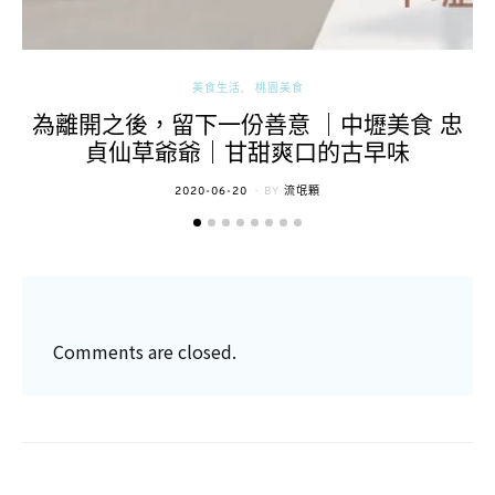
美食生活
桃園美食
為離開之後，留下一份善意 ｜中壢美食 忠
貞仙草爺爺｜甘甜爽口的古早味
POSTED
2020-06-20
BY
流氓顆
ON
Comments are closed.