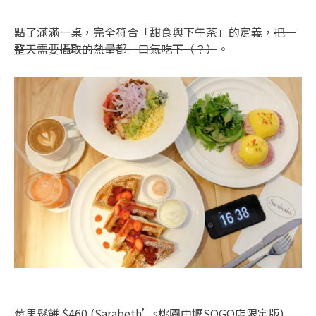
點了滿滿一桌，完全符合「甜食與下午茶」的定義，
把一
整天需要攝取的熱量都一口氣吃下（？）
。
莓果鬆餅 $460 (Sarabeth’s桃園中壢SOGO店限定版)