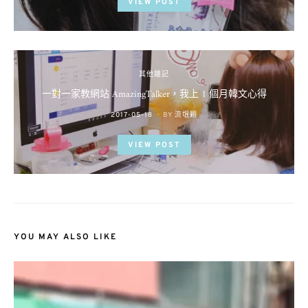
VIEW POST
其他雜記
一對一家教網站 AmazingTalker，我上 1 個月韓文心得
POSTED
2017-05-18
BY
流氓顆
ON
VIEW POST
YOU MAY ALSO LIKE