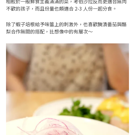
相較於一般鮮食主義滿滿的菜，考伯沙拉反而更適合無肉
不歡的孩子，而且份量也頗適合 2-3 人份一起分食。
除了蝦子培根給予味蕾上的刺激外，也喜歡醃漬番茄與酪
梨合作無間的搭配，比想像中的有層次～