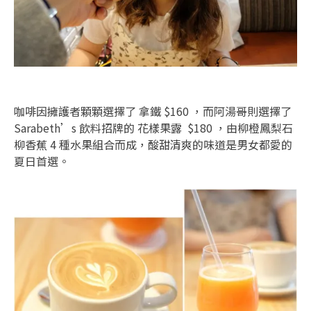
咖啡因擁護者顆顆選擇了 拿鐵 $160 ，而阿湯哥則選擇了
Sarabeth’s 飲料招牌的 花樣果露 $180 ，由柳橙鳳梨石
柳香蕉 4 種水果組合而成，酸甜清爽的味道是男女都愛的
夏日首選。