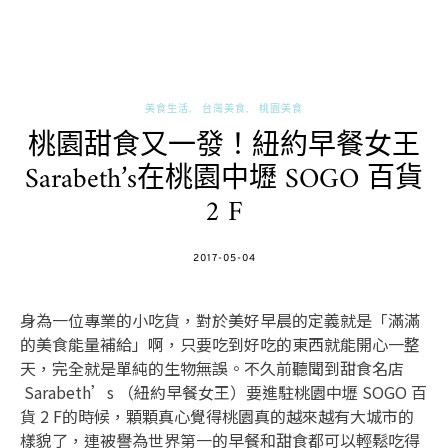
美食生活
台灣美食
桃園美食
桃園甜食又一發！紐約早餐女王
Sarabeth’s在桃園中壢 SOGO 百貨
2 F
POSTED
2017-05-04
ON
身為一位專業的小吃貨，對於美好早晨的定義就是「滿滿
的美食能量補給」啊，只要吃到好吃的東西就能開心一整
天，完全就是單純的生物無誤。不久前聽聞到甜食名店
Sarabeth’s （紐約早餐女王）要進駐桃園中壢 SOGO 百
貨 2 F的時候，顆顆真心覺得桃園真的越來越有大城市的
樣貌了，連被譽為世界第一的早餐和甜食都可以輕鬆吃得