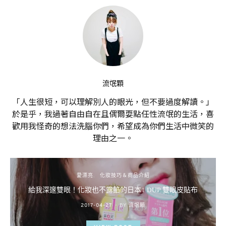
流氓顆
「人生很短，可以理解別人的眼光，但不要過度解讀。」
於是乎，我過著自由自在且偶爾耍點任性流氓的生活，喜
歡用我怪奇的想法洗腦你們，希望成為你們生活中微笑的
理由之一。
愛漂亮
化妝技巧＆商品介紹
給我深邃雙眼！化妝也不露餡的日本1 DUP 雙眼皮貼布
POSTED
2017-04-27
BY
流氓顆
ON