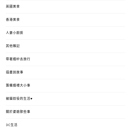
英國美食
香港美食
人妻小廚房
其他雜記
帶著婚紗去旅行
插畫說故事
籌備婚禮大小事
被貓奴役的生活♥
關於婆媳那些事
3C生活