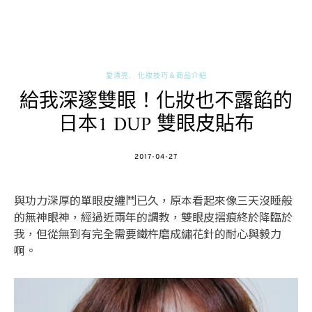
愛漂亮
化妝技巧＆商品介紹
給我深邃雙眼！化妝也不露餡的
日本1 DUP 雙眼皮貼布
POSTED
2017-04-27
ON
與功力深厚的單眼皮纏鬥已久，原本看起來像三天沒睡般
的無神眼神，經過近兩年的調教，雙眼皮摺痕終於降臨於
我，但從無到有完全需要鐵杵磨成繡花針的耐心與毅力
啊。