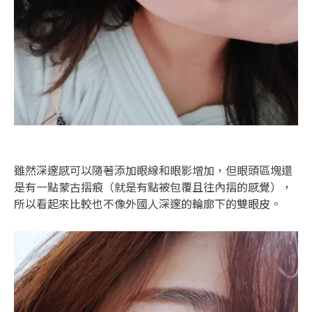
雖然深邃感可以隨著添加眼線和眼影增加，但眼頭區塊還
是有一點蒙古摺痕（就是有點被包覆且往內摺的感覺），
所以看起來比較也不像外國人深邃的輪廓下的雙眼皮。