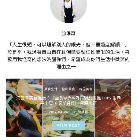
流氓顆
「人生很短，可以理解別人的眼光，但不要過度解讀。」
於是乎，我過著自由自在且偶爾耍點任性流氓的生活，喜
歡用我怪奇的想法洗腦你們，希望成為你們生活中微笑的
理由之一。
美食生活
釜山美食
韓國美食
海雲臺美食推薦：《面食家면식가》網友激推TOP5 ＆巷
弄小店《 충무김밥》 海鮮蔥餅
POSTED
2017-04-26
BY
流氓顆
ON
VIEW POST