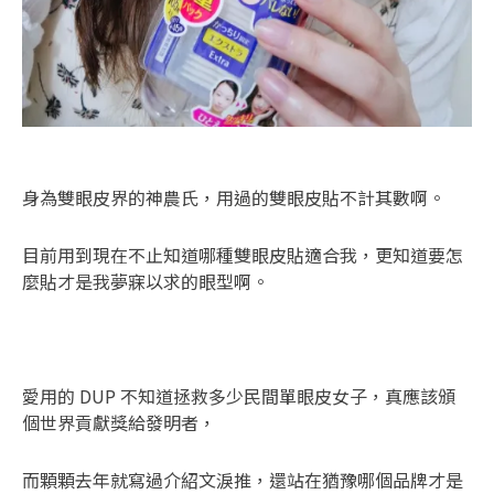
身為雙眼皮界的神農氏，用過的雙眼皮貼不計其數啊。
目前用到現在不止知道哪種雙眼皮貼適合我，更知道要怎
麼貼才是我夢寐以求的眼型啊。
愛用的 DUP 不知道拯救多少民間單眼皮女子，真應該頒
個世界貢獻獎給發明者，
而顆顆去年就寫過介紹文淚推，還站在猶豫哪個品牌才是