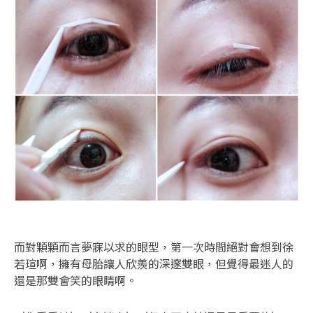
而對顆顆而言夢寐以求的眼型，第一次時間絕對會想到徐
若瑄啊，擁有母胎讓人欣羨的深邃雙眼，但覺得最迷人的
還是那雙會笑的眼睛啊。