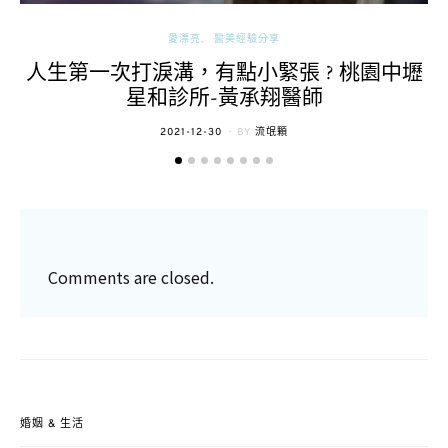
愛漂亮
醫美經驗分享
人生第一次打淚溝，有點小緊張 ? 桃園中壢
星和診所-黃承翔醫師
POSTED
2021-12-30
BY
流氓顆
ON
Comments are closed.
婚姻 & 生活