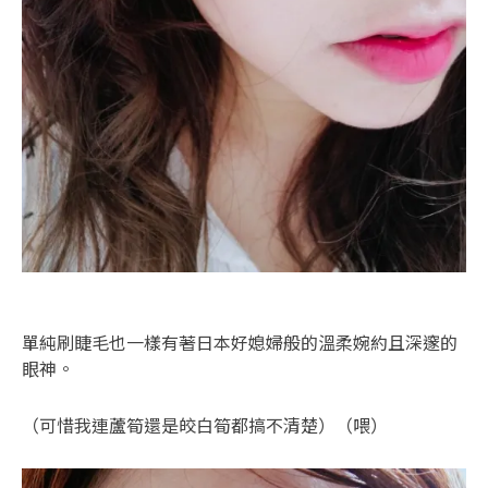
單純刷睫毛也一樣有著日本好媳婦般的溫柔婉約且深邃的
眼神。
（可惜我連蘆筍還是皎白筍都搞不清楚）（喂）