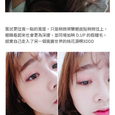
嘗試更往寬一點的寬度，只是稍微將雙眼皮貼稍微往上，
眼睛看起來也會更為深邃，並同場加映 D.UP 的假睫毛，
感覺自己走入了另一個寬廣世界的桃花源啊XDDD