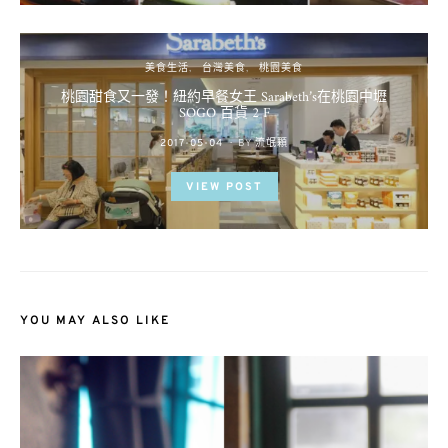
美食生活
台灣美食
桃園美食
桃園甜食又一發！紐約早餐女王 Sarabeth’s在桃園中壢
SOGO 百貨 2 F
POSTED
2017-05-04
BY
流氓顆
ON
VIEW POST
YOU MAY ALSO LIKE