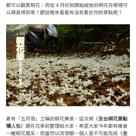
都可以觀賞桐花，而從 4 月初就開始綻放的桐花在哪裡可
以尋覓得到呢？歡迎進來看看有沒有靠近你的景點呢？
素有「五月雪」之稱的桐花美景，這次將《
全台桐花景點
懶人包
》趕在花季前整理給大家，希望大家今年都有機會
一睹桐花風采，而當然以流氓顆一個人是不可能完成《
全