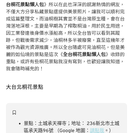
台桐花景點懶人包
》所以在此也深深的感謝熱情的網友，
不僅大方分享私藏景點還提供美景照片，讓我可以順利完
成這篇整理文。而油桐樹其實並不是台灣原生種，會在台
灣落地深根，主要是早期為了榨取桐油，用於民生用途，
因工業發達後身價水漲船高，所以全台皆可以看到其蹤
跡，但戰後需求減少，油桐林多半被廢棄，直至這幾年才
被作為觀光資源推廣。所以全台隨處可見油桐花，但是美
麗的如仙境的景點是這次《
全台桐花景點懶人包
》收錄的
重點，或許有些桐花景點我沒有寫到，也歡迎讓我知道，
我會隨時補充的！
大台北桐花景點
景點：土城承天禪寺；地址： 236新北市土城
區承天路96號 （Google 地圖：
請點我
。）