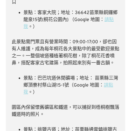
景點：客家大院；地址：36642苗栗縣銅鑼鄉
龍泉15號(桐花公園內) （Google 地圖：
請點
我
。）
此景點需門票且有營業時間：09:00-17:00，卻也因
有人維護，成為每年桐花各大景點中的最受歡迎景點
之一。一整個坡道種植著桐花樹，除了桐花花香噴
鼻，搭配客家古宅建築，拍照起來別有一番古韻。
景點：巴巴坑道休閒礦場；地址： 苗栗縣三灣
鄉頂寮村祭山湖15-1號（Google 地圖：
請點
我
。）
園區內保留懷舊礦區和鐵道，可以捕捉到梧桐樹飄落
鐵道時的照片。
景點：挑鹽古道；地址：苗栗縣通霄鎮挑鹽古