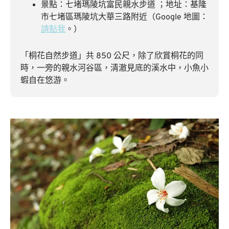
景點：七堵瑪陵坑富民親水步道 ；地址：基隆
市七堵區瑪陵坑大華三路附近（Google 地圖：
請點我
。）
「桐花自然步道」共 850 公尺，除了欣賞桐花的同
時，一旁的親水河谷區，清澈見底的溪水中，小魚小
蝦自在悠游。