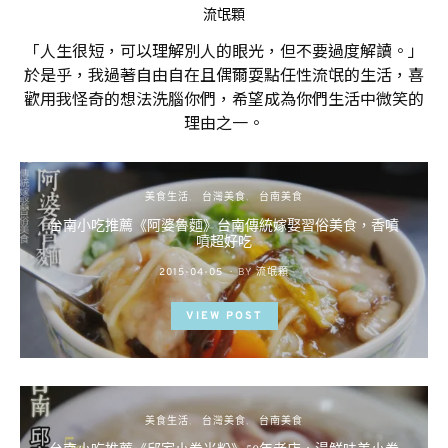
流氓顆
「人生很短，可以理解別人的眼光，但不要過度解讀。」
於是乎，我過著自由自在且偶爾耍點任性流氓的生活，喜
歡用我怪奇的想法洗腦你們，希望成為你們生活中微笑的
理由之一。
美食生活
台灣美食
台南美食
台南小吃推薦《阿婆魯麵》台南傳統嫁娶習俗美食，香噴
噴超好吃
POSTED
2015-04-05
BY
流氓顆
ON
VIEW POST
美食生活
台灣美食
台南美食