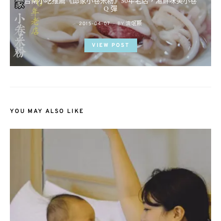
台南小吃推薦《邱家小卷米粉》50年老店，湯鮮味美小卷
Q 彈
POSTED
2015-04-07
BY
流氓顆
ON
VIEW POST
YOU MAY ALSO LIKE