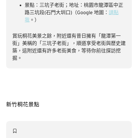
景點：三坑子老街；地址：桃園市龍潭區中正
路三坑段(石門大圳口)（Google 地圖：
請點
我
。）
賞玩桐花美景之餘，附近還有昔日擁有「龍潭第一
街」美稱的「三坑子老街」，順道享受老街與歷史建
築，這附近還有許多老街美食，等待你前往探訪挖
掘。
新竹桐花景點