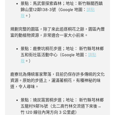
景點：馬武督探索森林；地址：新竹縣關西鎮
錦山里12鄰138-3號（Google 地圖：
請點
我
。）
規劃完整的園區，除了來此追逐桐花之餘，園區內豐
富的動植物資源，非常適合一家大小前來。
景點：鹿寮坑桐花步道；地址： 新竹縣芎林鄉
五和街社區活動中心（Google 地圖：
請點
我
。）
鹿寮坑為傳統客家聚落，目前仍保存許多傳統的文化
資源。原始的步道上，灑滿著桐花，有種神秘的味
道，令人尋味。
景點：燒炭窩賞桐步道；地址： 新竹縣芎林鄉
五龍村9鄰76號（北二高竹林交流道下來後→
竹 120 線往內灣方向 3 公里處）