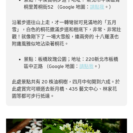
景點：平溪賞桐步道；地址： 新北市平溪區菁
桐里菁桐街52 （Google 地圖：
請點我
。）
沿著步道往山上走，才一轉彎就可見滿地的「五月
雪」，白色的桐花撒滿步道和樹底下，非常、非常壯
觀！就像剛下了 一場大雪般，連兩旁的 十八羅漢也
附庸風雅似地沾染著桐花。
景點：板橋玫瑰公園；地址：220新北市板橋
區中正路 （Google 地圖：
請點我
。）
此處景點共有 20 株油桐樹，四月中旬開到六成。於
此處賞完可順道去新月橋、435 藝文中心、林家花
園等都可步行抵達。