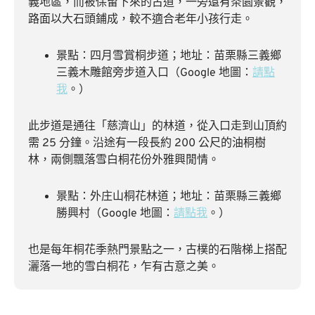
義地區，而被保留下來的古道，一旁還有茶園景觀，
路面以大石頭鋪成，較不適合老年小孩行走。
景點：四月雪賞桐步道；地址：苗栗縣三義鄉
三義木雕館旁步道入口（Google 地圖：
請點
我
。）
此步道是通往「慈濟山」的林道，從入口走到山頂約
需 25 分鐘。沿途有一段長約 200 公尺的油桐樹
林，兩側飄落雪白桐花份外雅興閒情。
景點：外庄山桐花林道；地址：苗栗縣三義鄉
勝興村（Google 地圖：
請點我
。）
也是每年桐花季熱門景點之一，古樸的石階梯上搭配
灑落一地的雪白桐花，乍有古意之美。