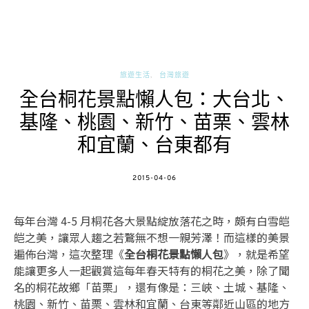
旅遊生活
台灣旅遊
全台桐花景點懶人包：大台北、
基隆、桃園、新竹、苗栗、雲林
和宜蘭、台東都有
POSTED
2015-04-06
ON
每年台灣 4-5 月桐花各大景點綻放落花之時，頗有白雪皑
皑之美，讓眾人趨之若鶩無不想一親芳澤！而這樣的美景
遍佈台灣，這次整理《
全台桐花景點懶人包
》，就是希望
能讓更多人一起觀賞這每年春天特有的桐花之美，除了聞
名的桐花故鄉「苗栗」，還有像是：三峽、土城、基隆、
桃園、新竹、苗栗、雲林和宜蘭、台東等鄰近山區的地方