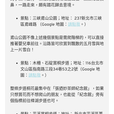
鼻，一路走來，頗有踏花歸去意境。
景點：三峽鳶山公園；地址： 237新北市三峽
區鳶峰路 （Google 地圖：
請點我
。）
鳶山公園不像上述幾個景點是需爬階梯的，可以直接
推著嬰兒車前往。沿路皆可欣賞到飄散的五月雪與地
上一片雪白！
景點：木柵、石碇賞桐步道；地址：116台北市
文山區指南路三段34巷53之2號（Google 地
圖：
請點我
。）
整條步道桐花最集中在「張迺妙茶師紀念館」，如果
只想賞花而不想爬山的朋友，也能從「紀念館」旁有
個指標前往樟湖步道也可。