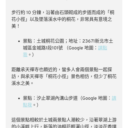
步行約 10 分鐘，沿著由石頭砌成的步道而成的「桐
花小徑」以及墜落溪水中的桐花，非常具有意境之
美！
景點：土城桐花公園；地址：23671新北市土
城區金城路1段101號 （Google 地圖：
請點
我
。）
距離承天禪寺也頗近的，蠻多人會兩個景點一起探
訪，與承天禪寺「桐花小徑」景色相仿，但少了桐花
溪水之美。
景點：汐止翠湖內溝山步道（Google 地圖：
請
點我
。）
這個景點相較於土城兩景點人潮較少，沿著翠湖上游
的小溪畔上行，新落的油桐花輕灑山徑，淡淡花香撲