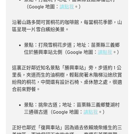
景點：打鹿坑；地址：苗栗縣公館鄉福德村
（Google 地圖：
請點我
。）
沿著山路多間可賞桐花的咖啡館，每當桐花季節，山
區呈現一片雪白繽紛美景。
景點：打飛雪桐花步道；地址：苗栗縣三義鄉
位於勝興車站北側（Google 地圖：
請點我
。）
這裏正好鄰近知名景點「勝興車站」旁，步道約 1 公
里長，夾道而生的油桐樹，輕鬆爬著木階梯沿途欣賞
紛飛的桐花，中間還有設計石椅、桌休憩之處，很適
合前來野餐。
景點：挑柴古道；地址：苗栗縣三義鄉雙湖村
三通嶺古道（Google 地圖：
請點我
。）
正好也鄰近「復興車站」因為過去依賴燒柴維生的三