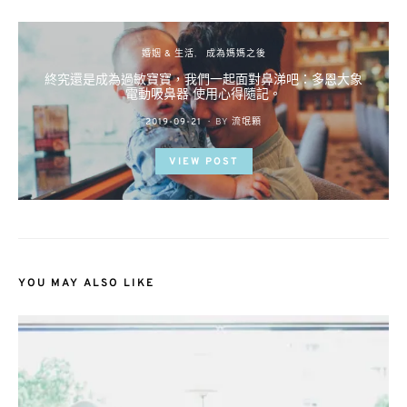
婚姻 & 生活
成為媽媽之後
終究還是成為過敏寶寶，我們一起面對鼻涕吧：多恩大象
電動吸鼻器 使用心得隨記。
POSTED
2019-09-21
BY
流氓顆
ON
VIEW POST
YOU MAY ALSO LIKE