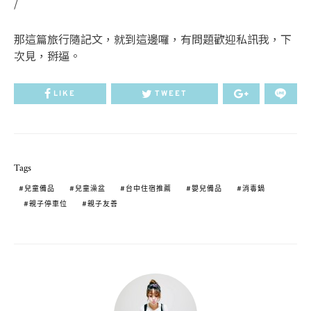
/
那這篇旅行隨記文，就到這邊囉，有問題歡迎私訊我，下
次見，掰逼。
LIKE
TWEET
Tags
兒童備品
兒童澡盆
台中住宿推薦
嬰兒備品
消毒鍋
親子停車位
親子友善