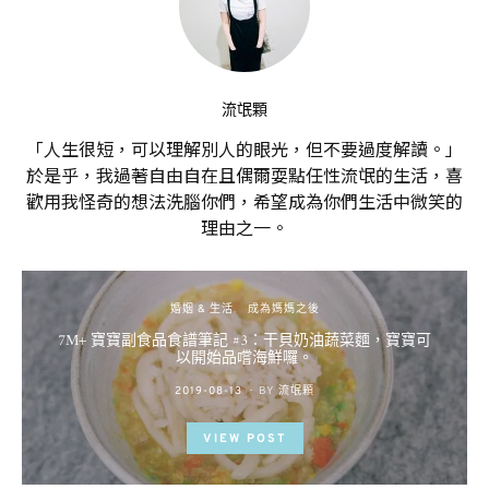
流氓顆
「人生很短，可以理解別人的眼光，但不要過度解讀。」
於是乎，我過著自由自在且偶爾耍點任性流氓的生活，喜
歡用我怪奇的想法洗腦你們，希望成為你們生活中微笑的
理由之一。
婚姻 & 生活
成為媽媽之後
7M+ 寶寶副食品食譜筆記 #3：干貝奶油蔬菜麵，寶寶可
以開始品嚐海鮮囉。
POSTED
2019-08-13
BY
流氓顆
ON
VIEW POST