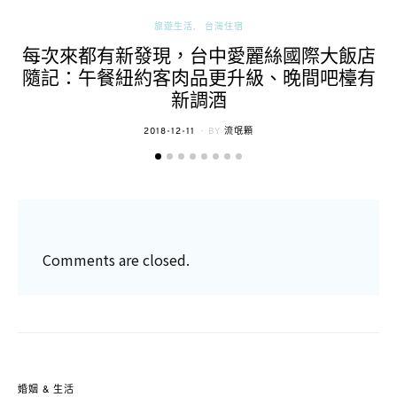
旅遊生活
台灣住宿
每次來都有新發現，台中愛麗絲國際大飯店
隨記：午餐紐約客肉品更升級、晚間吧檯有
新調酒
POSTED
2018-12-11
BY
流氓顆
ON
Comments are closed.
婚姻 & 生活