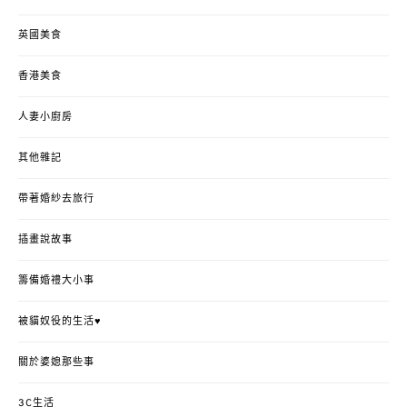
英國美食
香港美食
人妻小廚房
其他雜記
帶著婚紗去旅行
插畫說故事
籌備婚禮大小事
被貓奴役的生活♥
關於婆媳那些事
3C生活