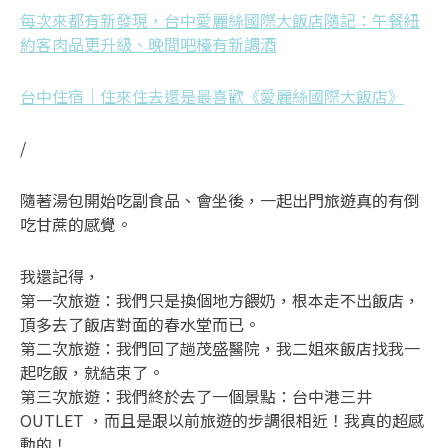
每次來都有新發現，台中愛麗絲國際大飯店隨記：午餐紐
約客肉品更升級、晚間吧檯有新調酒
台中住宿｜住來住去還是最喜歡《愛麗絲國際大飯店》
/
隨著湯包開始吃副食品、會坐後，一起出門旅遊真的有倒
吃甘蔗的感覺。
我還記得，
第一次旅遊：我們只是換個地方餵奶，根本走不出飯店，
頂多去了飯店對面的春水堂而已。
第二次旅遊：我們回了趟茂盛醫院，我二姐來飯店找我一
起吃飯，就結束了。
第三次旅遊：我們終於去了一個景點：台中港三井
OUTLET ，而且是跟以前旅遊的步調很相近！我真的超感
動的！