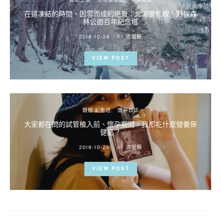
旅遊生活
北海道旅遊
日本旅遊
在這凍結的時間，因雪而成的絕景：北海道札幌｜野幌森
林公園百年紀念塔
POSTED
2018-10-24
BY
流氓顆
ON
VIEW POST
婚姻 & 生活
懷孕日誌
大家都在問的試管植入前、懷孕期間，我都吃什麼營養保
健品？
POSTED
2018-10-26
BY
流氓顆
ON
VIEW POST