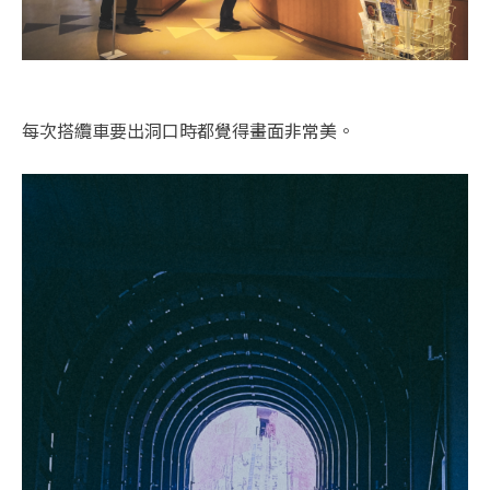
每次搭纜車要出洞口時都覺得畫面非常美。