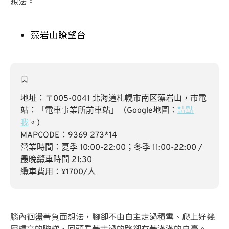
想法。
藻岩山瞭望台
地址：〒005-0041 北海道札幌市南区藻岩山，市電
站：「電車事業所前車站」（Google地圖：
請點
我
。）
MAPCODE：
9369 273*14
營業時間：夏季 10:00-22:00；冬季 11:00-22:00 /
最晚纜車時間 21:30
纜車費用：¥1700/人
腦內徊盪著負面想法，腳卻不由自主走過積雪、爬上好幾
層樓高的階梯，回頭看著走過的路卻有著滿滿的自豪。