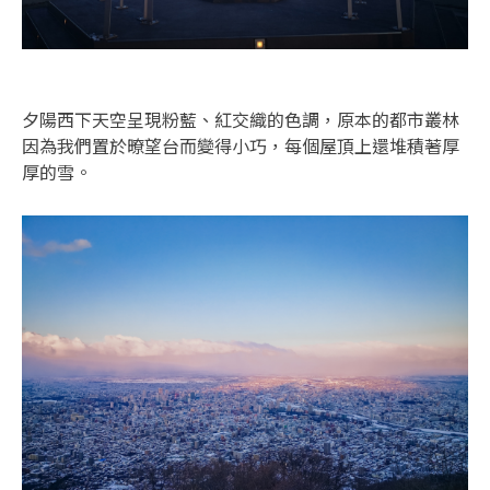
夕陽西下天空呈現粉藍、紅交織的色調，原本的都市叢林
因為我們置於暸望台而變得小巧，每個屋頂上還堆積著厚
厚的雪。