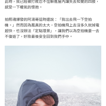
此時，我已經被打敗忍不住躲進屋內讓失去知覺的四肢，
感受一下暖氣的懷抱。
拍照魂爆發的阿湯哥這時還說：「我出去飛一下空拍
機。」然而因為風真的太大，空拍機飛上去沒多久就掉電
超快，也沒辦法「定點環景」，讓我們以為空拍機要一去
不復返了，好險最後安全回到我們手中。