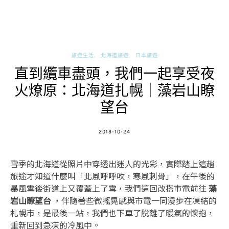
旅遊生活
北海道旅遊
日本旅遊
直到纜車盡頭，我們一起享受夜
火燎原：北海道扎幌｜藻岩山瞭
望台
POSTED
2018-10-24
ON
雪季的北海道從照片中穿透出迷人的光彩，實際踏上這趟
旅途才知道什麼叫「北風呼呼吹，寒風刺骨」，在午後的
暴風雪後街道上又覆蓋上了雪，我們這回改搭市電前往
藻
岩山瞭望台
，伴隨著些微搖晃感與市電一同漫步在凍結的
札幌市，是最後一站，我們也下車了脫離了暖氣的懷抱，
重新回到急凍的冷風中。