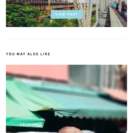
POSTED
2015-11-04
BY
流氓顆
ON
VIEW POST
YOU MAY ALSO LIKE