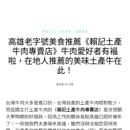
美食生活
台灣美食
高雄美食
高雄老字號美食推薦《賴記土產
牛肉專賣店》牛肉愛好者有福
啦，在地人推薦的美味土產牛在
此！
POSTED
2015-11-02
ON
台灣牛肉大多是進口的，台灣自產的土產牛肉相對較少，
而這間主打土產牛肉的《
賴記土產牛肉專賣店
》是流氓顆
大學時期的好姐妹，因為工作的關係長駐高雄已經好幾年
了，一知道我們夫妻倆來高雄，雖然沒辦法抽空招待我