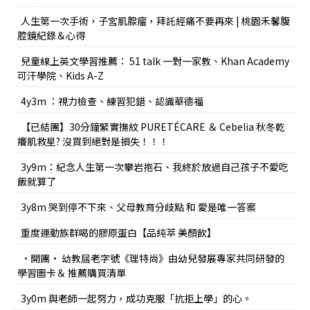
人生第一次手術，子宮肌腺瘤，拜託經痛不要再來 | 桃園禾馨腹
腔鏡紀錄＆心得
兒童線上英文學習推薦： 51 talk 一對一家教、Khan Academy
可汗學院、Kids A-Z
4y3m ：視力檢查、練習犯錯、認識華德福
【已結團】30分鐘緊實撫紋 PURETÉCARE ＆ Cebelia 秋冬乾
癢肌救星? 沒買到絕對是損失！！！
3y9m：紀念人生第一次攀岩抱石、我終於放過自己孩子不愛吃
飯就算了
3y8m 哭到停不下來、父母教育分歧點 和 愛是唯一答案
重度運動族群喝的膠原蛋白【品純萃 美顏飲】
•開團• 幼教屆老字號《理特尚》由幼兒發展專家共同研發的
學習圖卡＆ 推薦購買清單
3y0m 與老師一起努力，成功克服「抗拒上學」的心。