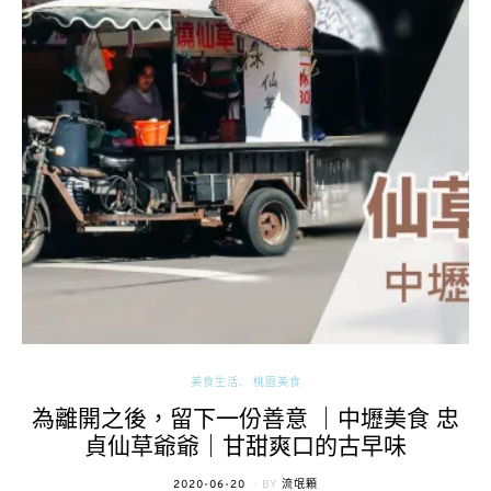
美食生活
桃園美食
為離開之後，留下一份善意 ｜中壢美食 忠
貞仙草爺爺｜甘甜爽口的古早味
POSTED
2020-06-20
BY
流氓顆