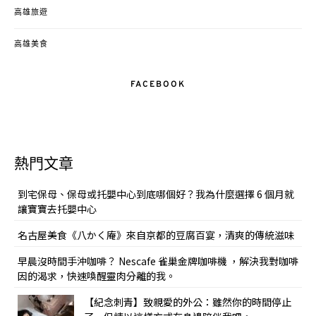
高雄旅遊
高雄美食
FACEBOOK
熱門文章
到宅保母、保母或托嬰中心到底哪個好？我為什麼選擇 6 個月就
讓寶寶去托嬰中心
名古屋美食《八かく庵》來自京都的豆腐百宴，清爽的傳統滋味
早晨沒時間手沖咖啡？ Nescafe 雀巢金牌咖啡機 ，解決我對咖啡
因的渴求，快速喚醒靈肉分離的我。
【紀念刺青】致親愛的外公：雖然你的時間停止