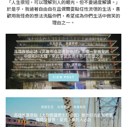
「人生很短，可以理解別人的眼光，但不要過度解讀。」
於是乎，我過著自由自在且偶爾耍點任性流氓的生活，喜
歡用我怪奇的想法洗腦你們，希望成為你們生活中微笑的
理由之一。
台灣旅遊
高雄旅遊
高雄夜拍必訪《高雄市立圖書館總館》頂樓一覽展覽館、
中鋼和85大樓，來此享受五光十色的高雄之夜
POSTED
2015-11-01
BY
流氓顆
ON
VIEW POST
旅遊生活
台灣旅遊
高雄旅遊
高雄推薦景點《大樹舊鐵橋生態公園》散步好去處和新舊
鐵橋交替景，愛追火車的人必訪