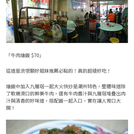
「牛肉燴飯 $70」
這道是流氓顆好姐妹推薦必點的！真的超級好吃！
燴飯中加入九層塔一起大火快炒是潮州特色，整體味道除
了軟嫩滑口的鮮美牛肉，還有牛肉醬汁與九層塔堆疊出肉
汁與清香的好味道，搭配飯一起入口，實在讓人胃口大
開！