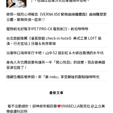
了，但請以這樣方式在身邊陪伴我吧。
使用一個月心得報告《VERNA X50 緊緻曲線纖體霜》曲線雕塑更
立體，緊緻保濕一起來♡
寵物剃毛好幫手!PETPRO-C6 電剪剃刀，剃毛咻咻咻
台北旅館推薦《雀客旅館 check in hotel》美式工業 LOFT 裝
潢，行天宮站 1 分鐘＆有停車場
沿著林口海岸來打卡吧！山中 52 道彩虹＆大峽谷風情的水牛坑
身為人夫也應該要有讓另一半「賞心悅目」的自覺，我去做美國
音波拉提了！
隱藏信義區巷弄間，來「巢 nido」享受靜謐的甜點咖啡時光
最新文章
看不出動過針！卻神奇年輕回春
VIVABELLA薇貝拉 @上立美
學皮膚科診所