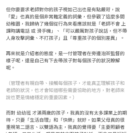
但你要要求老師對你的孩子視如己出也是有點嚴苛，說
「愛」也真的是個非常難定義的詞彙，但參觀了這麼多間
幼稚園，我歸納了幾個從行為來看應該就是「老師不會 上
課時講電話 或 滑手機」、「可以嚴厲對孩子說話，但不帶
人身攻擊詞彙、不打孩子」且「尊重孩子的個別差異」。
再來就是介紹者的態度，是一付管理者在旁邊泡茶監督的
樣子呢，還是自己有下去帶孩子對每個孩子的狀況瞭解
呢。
（管理者有親自帶、接觸每個孩子，才能真正理解孩子和
老師的狀況，也才會知道哪些需要協助的地方，對老師來
說也更是情緒穩定的重要因素。）
而對 幼幼班 才滿兩歲的孩子，我真的沒有太多課業上的期
待，只要「生活自理」和「快樂」就好，如果父母真的很
重視第二語言、以雙語為主，我真的覺得要「主要照顧者