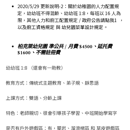
2020/5/29 更新說明-2：關於幼稚園的人力配置規
定，幼幼班不得混齡、幼幼班 1:8，每班以 16 人為
限，其他人力和廚工配置規定 /
政府公告請點我1
，
以及
廚工資格規定
與
幼兒園菜單設計規定
。
柏克萊幼兒園 準公共 / 月費 $4500、延托費
$1600、不需註冊費
幼幼班 1:8 （還會有一助教）
教育方式：傳統式主題教育、弟子規、靜思語
上課方式：雙語、分齡上課
特色：老師親切、很會引導孩子學習、中班開始學寫字
是否有戶外遊戲區：有，攀岩、溜滑梯區 和 草皮遊戲區