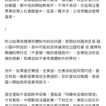
幼稚園，都中班就開始教寫字，不得不承認，在這個注重
學業的華人社會圈當中，這是一種洪流，父母很難去螳臂
擋車。
/
所以如果我選擇非體制內的幼兒園，那間幼兒園肯定是 國
小國中附設的，高中可能就安排讓湯包出國唸書 或 選擇有
興趣的學科念（不會選一般的普通高中），如果我沒有這
樣的規劃，我應該就不會考慮體制外的學校。
另外，如果要念雙語、全美語，也應該就是同理可證，要
念就是一路都是雙語或全美語的，至於要從幼稚園，還是
國小開始我倒是覺得其次。
語言重點不是起跑早或晚，重點是「持續有這樣的環境」
才有幫助，中間斷掉沒講其實一下就忘光，像我以前在外
商公司的時候，其實英文書信都沒問題，但後來沒在講真