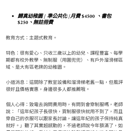
歸真幼稚園 / 準公共化 /月費 $4500 、書包
$250、無註冊費
教育方式：主題式教育。
特色：很有愛心、只收三歲以上的幼兒、課程豐富、每學
期都有校外教學、無制服（用圍兜兜）、有戶外溜滑梯區
域、是大有區老牌的幼稚園。
小道消息：這間除了教室設備和溜滑梯老舊一點，但風評
很好且價格實惠，身邊很多人都推薦哦。
個人心得：致電去詢問費用時，有問到會穿制服嗎，老師
說：「這年紀孩子長很快，買制服很快就用不到了，而且
穿自己的衣服可以跟家長討論，讓這年紀的孩子保持純真
就好。」聽了其實超感動的，不過老師說今年額滿了，如