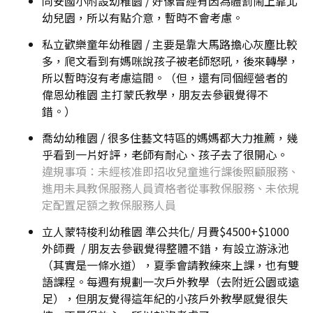
同安國小附設幼稚園 / 好像曾經有因為體罰鬧上靠北
幼兒園，所以有點介意，暫時不會考慮。
私立歡樂童年幼稚園 / 主要是靠大馬路擔心灰塵比較
多，爬文看到有媽咪說孩子被老師怒吼，後來轉學，
所以暫時沒有考慮這間。（但，還有同個經營者的
偉恩幼稚園 主打蒙氏教學，朋友去參觀覺得不
錯。）
喬幼幼稚園 / 很多住藝文特區的媽媽都大力推薦，幾
乎看到一片好評，老師有耐心、孩子去了很開心。
違規事項：未經核准即招收兒童進行課後照顧服務、
進用未具教保服務人員資格者從事教保服務、未依規
定配置足額之教保服務人員
立人蒙特梭利幼稚園 準公共化/ 月費$4500+$1000
外師費 / 朋友去參觀覺得整體不錯，有設立游泳池
（其實是一條水道），夏季會請教練來上課，也有雙
語課程。每週有規劃一次戶外教學（去附近公園或遠
足），但朋友覺得這年紀的小孩戶外教學感覺很失