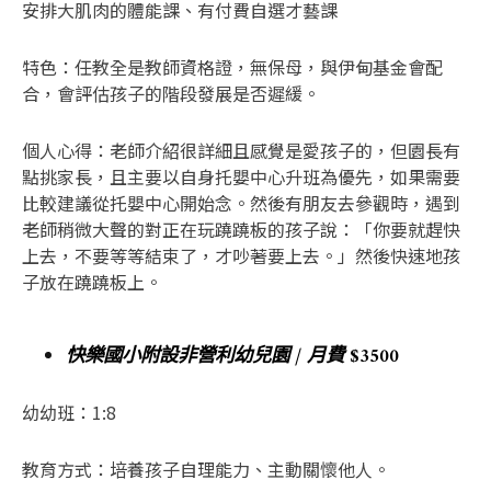
安排大肌肉的體能課、有付費自選才藝課
特色：任教全是教師資格證，無保母，與伊甸基金會配
合，會評估孩子的階段發展是否遲緩。
個人心得：老師介紹很詳細且感覺是愛孩子的，但園長有
點挑家長，且主要以自身托嬰中心升班為優先，如果需要
比較建議從托嬰中心開始念。然後有朋友去參觀時，遇到
老師稍微大聲的對正在玩蹺蹺板的孩子說：「你要就趕快
上去，不要等等結束了，才吵著要上去。」然後快速地孩
子放在蹺蹺板上。
快樂國小附設非營利幼兒園 / 月費 $3500
幼幼班：1:8
教育方式：培養孩子自理能力、主動關懷他人。