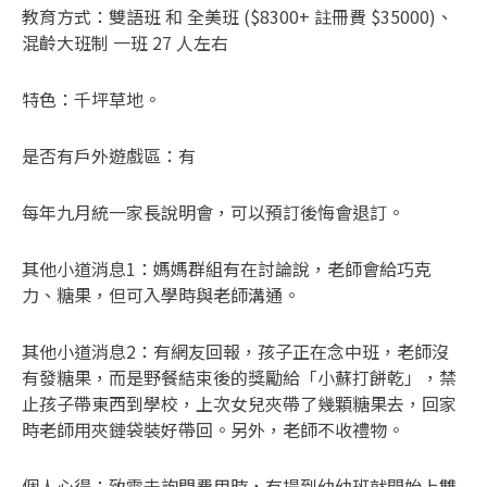
教育方式：雙語班 和 全美班 ($8300+ 註冊費 $35000)、
混齡大班制 一班 27 人左右
特色：千坪草地。
是否有戶外遊戲區：有
每年九月統一家長說明會，可以預訂後悔會退訂。
其他小道消息1：媽媽群組有在討論說，老師會給巧克
力、糖果，但可入學時與老師溝通。
其他小道消息2：有網友回報，孩子正在念中班，老師沒
有發糖果，而是野餐結束後的獎勵給「小蘇打餅乾」，禁
止孩子帶東西到學校，上次女兒夾帶了幾顆糖果去，回家
時老師用夾鏈袋裝好帶回。另外，老師不收禮物。
個人心得：致電去詢問費用時，有提到幼幼班就開始上雙