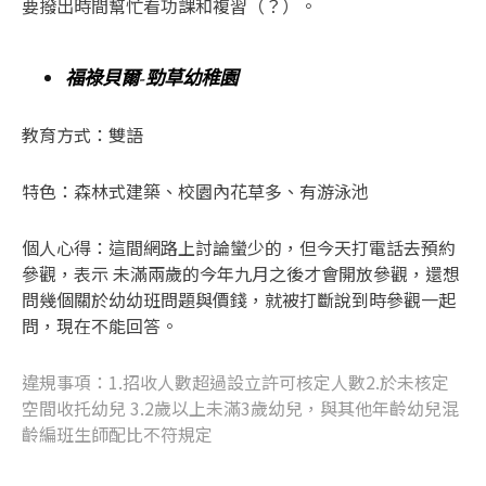
要撥出時間幫忙看功課和複習（？）。
福祿貝爾-勁草幼稚園
教育方式：雙語
特色：森林式建築、校園內花草多、有游泳池
個人心得：這間網路上討論蠻少的，但今天打電話去預約
參觀，表示 未滿兩歲的今年九月之後才會開放參觀，還想
問幾個關於幼幼班問題與價錢，就被打斷說到時參觀一起
問，現在不能回答。
違規事項：1.招收人數超過設立許可核定人數2.於未核定
空間收托幼兒 3.2歲以上未滿3歲幼兒，與其他年齡幼兒混
齡編班生師配比不符規定