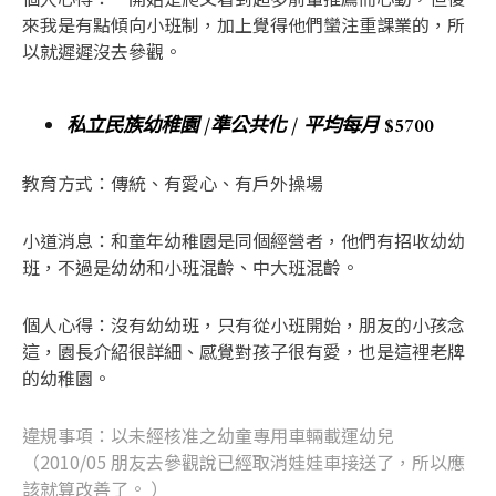
來我是有點傾向小班制，加上覺得他們蠻注重課業的，所
以就遲遲沒去參觀。
私立民族幼稚園 /準公共化 / 平均每月 $5700
教育方式：傳統、有愛心、有戶外操場
小道消息：和童年幼稚園是同個經營者，他們有招收幼幼
班，不過是幼幼和小班混齡、中大班混齡。
個人心得：沒有幼幼班，只有從小班開始，朋友的小孩念
這，園長介紹很詳細、感覺對孩子很有愛，也是這裡老牌
的幼稚園。
違規事項：以未經核准之幼童專用車輛載運幼兒
（2010/05 朋友去參觀說已經取消娃娃車接送了，所以應
該就算改善了。 ）