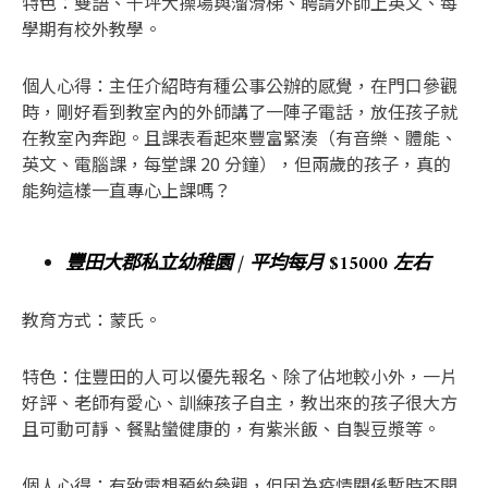
特色：雙語、千坪大操場與溜滑梯、聘請外師上英文、每
學期有校外教學。
個人心得：主任介紹時有種公事公辦的感覺，在門口參觀
時，剛好看到教室內的外師講了一陣子電話，放任孩子就
在教室內奔跑。且課表看起來豐富緊湊（有音樂、體能、
英文、電腦課，每堂課 20 分鐘），但兩歲的孩子，真的
能夠這樣一直專心上課嗎？
豐田大郡私立幼稚園 / 平均每月 $15000 左右
教育方式：蒙氏。
特色：住豐田的人可以優先報名、除了佔地較小外，一片
好評、老師有愛心、訓練孩子自主，教出來的孩子很大方
且可動可靜、餐點蠻健康的，有紫米飯、自製豆漿等。
個人心得：有致電想預約參觀，但因為疫情關係暫時不開