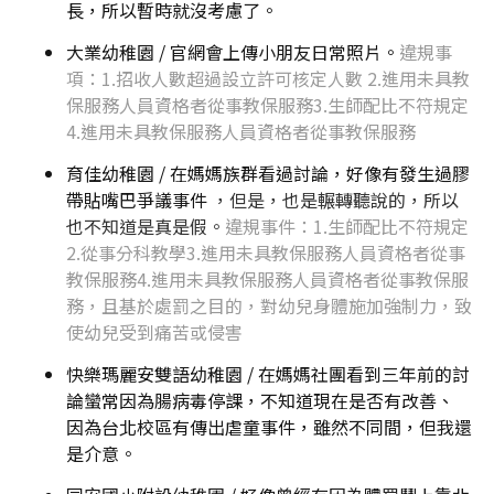
長，所以暫時就沒考慮了。
大業幼稚園 / 官網會上傳小朋友日常照片。
違規事
項：1.招收人數超過設立許可核定人數 2.進用未具教
保服務人員資格者從事教保服務3.生師配比不符規定
4.進用未具教保服務人員資格者從事教保服務
育佳幼稚園 / 在媽媽族群看過討論，好像有發生過膠
帶貼嘴巴爭議事件
，但是，也是輾轉聽說的，所以
也不知道是真是假。
違規事件：1.生師配比不符規定
2.從事分科教學3.進用未具教保服務人員資格者從事
教保服務4.進用未具教保服務人員資格者從事教保服
務，且基於處罰之目的，對幼兒身體施加強制力，致
使幼兒受到痛苦或侵害
快樂瑪麗安雙語幼稚園 / 在媽媽社團看到三年前的討
論蠻常因為腸病毒停課，不知道現在是否有改善、
因為台北校區有傳出虐童事件，雖然不同間，但我還
是介意。