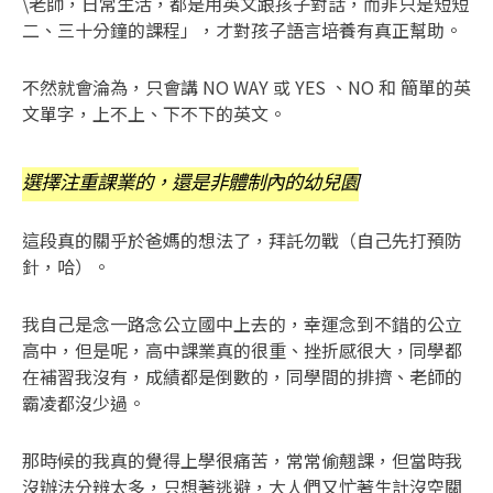
\老師，日常生活，都是用英文跟孩子對話，而非只是短短
二、三十分鐘的課程」，才對孩子語言培養有真正幫助。
不然就會淪為，只會講 NO WAY 或 YES 、NO 和 簡單的英
文單字，上不上、下不下的英文。
選擇注重課業的，還是非體制內的幼兒園
這段真的關乎於爸媽的想法了，拜託勿戰（自己先打預防
針，哈）。
我自己是念一路念公立國中上去的，幸運念到不錯的公立
高中，但是呢，高中課業真的很重、挫折感很大，同學都
在補習我沒有，成績都是倒數的，同學間的排擠、老師的
霸凌都沒少過。
那時候的我真的覺得上學很痛苦，常常偷翹課，但當時我
沒辦法分辨太多，只想著逃避，大人們又忙著生計沒空關