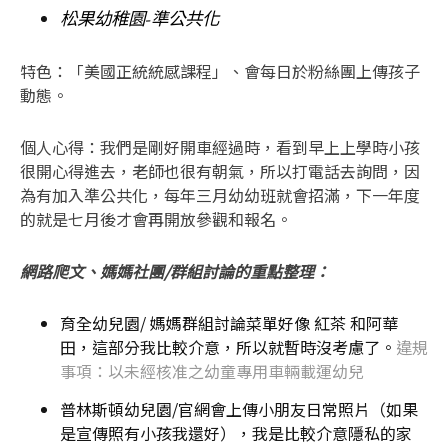
松果幼稚園-準公共化
特色：「美國正統統感課程」、會每日於粉絲團上傳孩子
動態。
個人心得：我們是剛好開車經過時，看到早上上學時小孩
很開心得進去，老師也很有朝氣，所以打電話去詢問，因
為有加入準公共化，每年三月幼幼班就會招滿，下一年度
的就是七月後才會再開放參觀和報名。
網路爬文、媽媽社團/群組討論的重點整理：
育全幼兒園/ 媽媽群組討論菜單好像 紅茶 和阿華
田，這部分我比較介意，所以就暫時沒考慮了。
違規
事項：以未經核准之幼童專用車輛載運幼兒
普林斯頓幼兒園/官網會上傳小朋友日常照片（如果
是宣傳照有小孩我還好），我是比較介意隱私的家