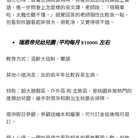
語，進一步問會上怎麼樣的英文課，老師說：「很簡單
啦，太難也聽不懂。」感覺回答的老師個性比較急一點，
但看到校園看起來很大、很乾淨，又覺得很不錯。
瑞恩帝兒幼兒園 /平均每月 $10000 左右
教育方式：混齡大班制、雙語
其他小道消息：去的前半年比較容易生病。
特色：超大遊戲區、戶外區 和 生態區，是桃園非常熱門的
連鎖幼兒園，搶手到懷孕和剛出生就要去排隊。
提供假日參觀，參觀送繪本和蠟筆，可付訂金如後悔可退
訂。
個人心得：一開始是爬文看到超多前輩推薦而心動，但後