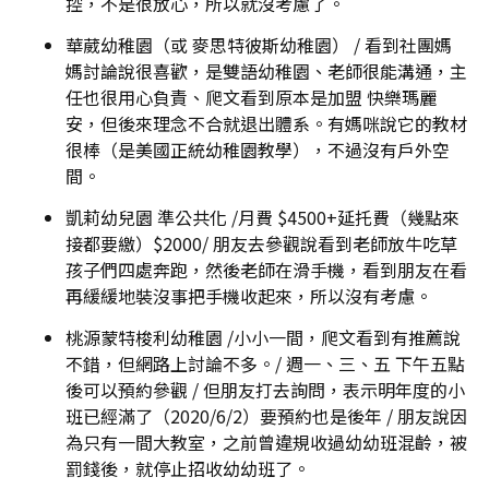
控，不是很放心，所以就沒考慮了。
華葳幼稚園（或 麥思特彼斯幼稚園） / 看到社團媽
媽討論說很喜歡，是雙語幼稚園、老師很能溝通，主
任也很用心負責、爬文看到原本是加盟 快樂瑪麗
安，但後來理念不合就退出體系。有媽咪說它的教材
很棒（是美國正統幼稚園教學），不過沒有戶外空
間。
凱莉幼兒園 準公共化 /月費 $4500+延托費（幾點來
接都要繳）$2000/ 朋友去參觀說看到老師放牛吃草
孩子們四處奔跑，然後老師在滑手機，看到朋友在看
再緩緩地裝沒事把手機收起來，所以沒有考慮。
桃源蒙特梭利幼稚園 /小小一間，爬文看到有推薦說
不錯，但網路上討論不多。/ 週一、三、五 下午五點
後可以預約參觀 / 但朋友打去詢問，表示明年度的小
班已經滿了（2020/6/2）要預約也是後年 / 朋友說因
為只有一間大教室，之前曾違規收過幼幼班混齡，被
罰錢後，就停止招收幼幼班了。