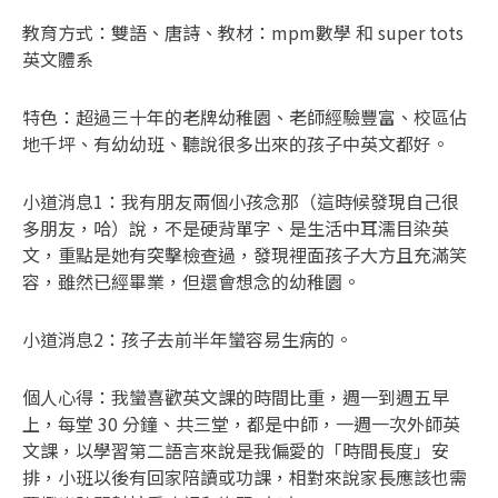
教育方式：雙語、唐詩、教材：mpm數學 和 super tots
英文體系
特色：超過三十年的老牌幼稚園、老師經驗豐富、校區佔
地千坪、有幼幼班、聽說很多出來的孩子中英文都好。
小道消息1：我有朋友兩個小孩念那（這時候發現自己很
多朋友，哈）說，不是硬背單字、是生活中耳濡目染英
文，重點是她有突擊檢查過，發現裡面孩子大方且充滿笑
容，雖然已經畢業，但還會想念的幼稚園。
小道消息2：孩子去前半年蠻容易生病的。
個人心得：我蠻喜歡英文課的時間比重，週一到週五早
上，每堂 30 分鐘、共三堂，都是中師，一週一次外師英
文課，以學習第二語言來說是我偏愛的「時間長度」安
排，小班以後有回家陪讀或功課，相對來說家長應該也需