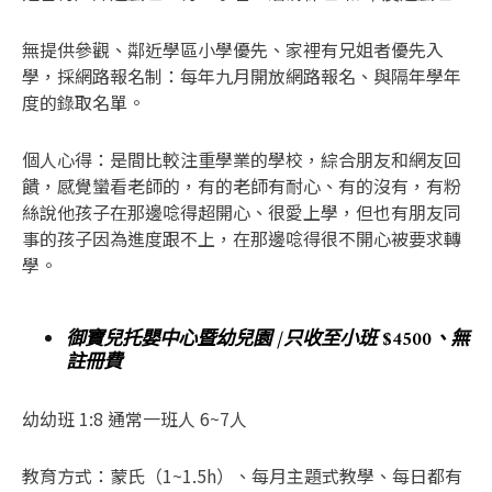
無提供參觀、鄰近學區小學優先、家裡有兄姐者優先入
學，採網路報名制：每年九月開放網路報名、與隔年學年
度的錄取名單。
個人心得：是間比較注重學業的學校，綜合朋友和網友回
饋，感覺蠻看老師的，有的老師有耐心、有的沒有，有粉
絲說他孩子在那邊唸得超開心、很愛上學，但也有朋友同
事的孩子因為進度跟不上，在那邊唸得很不開心被要求轉
學。
御寶兒托嬰中心暨幼兒園 /只收至小班 $4500、無
註冊費
幼幼班 1:8 通常一班人 6~7人
教育方式：蒙氏（1~1.5h）、每月主題式教學、每日都有