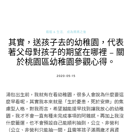
婚姻 & 生活
成為媽媽之後
其實，送孩子去的幼稚園，代表
著父母對孩子的期望在哪裡 – 關
於桃園區幼稚園參觀心得。
POSTED
2020-05-15
ON
湯包出生前，我就有在看幼稚園，很多人會說為什麼要這
麼早看呢，其實我本來就是「生於憂患，死於安樂」的焦
慮型人格，對我而言，希望越能提早找到讓我放心的幼稚
園，我才不會一直有種未完成事項的阿雜感。再加上我沒
什麼籤運，也不會預設自己能順利抽到，公立、非營利
（公立、非營利只能抽一間，且需等孩子滿兩歲才具資