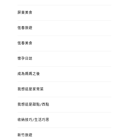
屏東美食
恆春旅遊
恆春美食
懷孕日誌
成為媽媽之後
我想這是家常菜
我想這是甜點/西點
收納技巧/生活巧思
新竹旅遊