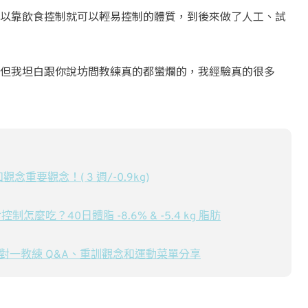
以靠飲食控制就可以輕易控制的體質，到後來做了人工、試
但我坦白跟你說坊間教練真的都蠻爛的，我經驗真的很多
重要觀念！( 3 週/-0.9kg)
麼吃？40日體脂 -8.6% & -5.4 kg 脂肪
對一教練 Q&A、重訓觀念和運動菜單分享