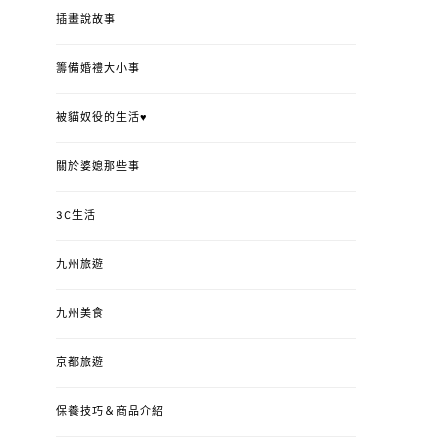
插畫說故事
籌備婚禮大小事
被貓奴役的生活♥
關於婆媳那些事
3C生活
九州旅遊
九州美食
京都旅遊
保養技巧＆商品介紹