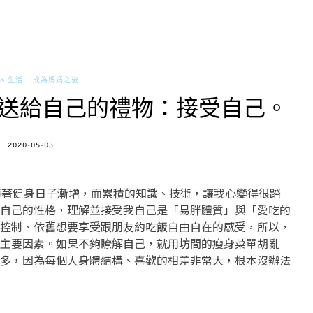
& 生活
成為媽媽之後
送給自己的禮物：接受自己。
POSTED
2020-05-03
ON
了，隨著健身日子漸增，而累積的知識、技術，讓我心變得很踏
自己的性格，理解並接受我自己是「易胖體質」與「愛吃的
控制、依舊想要享受跟朋友約吃飯自由自在的感受，所以，
主要因素。如果不夠瞭解自己，就用坊間的瘦身菜單胡亂
多，因為每個人身體結構、喜歡的相差非常大，根本沒辦法