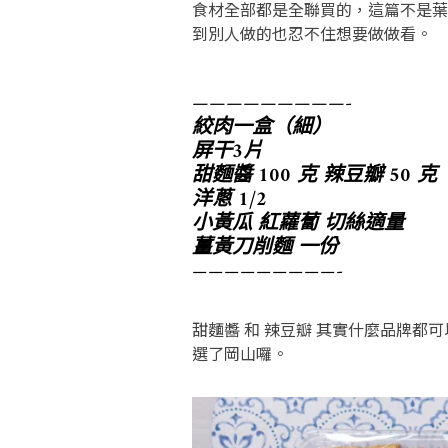
食材全部都是全聯買的，這篇不是葉
到別人做的也忍不住想要做做看。
—————————-
絞肉一盒（細）
屏干3片
甜麵醬 100 克 辣豆瓣 50 克
洋蔥 1/2
小黃瓜 紅蘿蔔 切絲適量
薑黃刀削麵 一份
—————————-
甜麵醬 和 辣豆瓣 其實什麼品牌都
選了岡山囉。