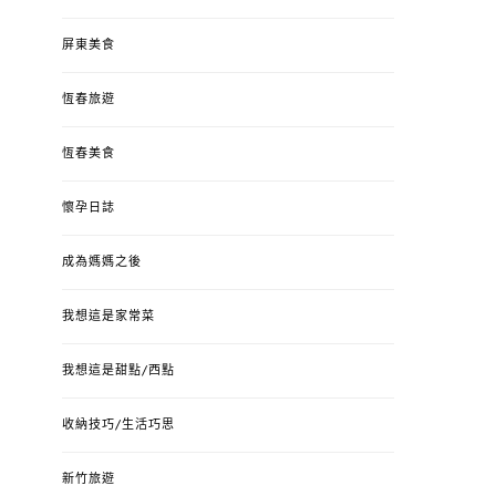
屏東美食
恆春旅遊
恆春美食
懷孕日誌
成為媽媽之後
我想這是家常菜
我想這是甜點/西點
收納技巧/生活巧思
新竹旅遊