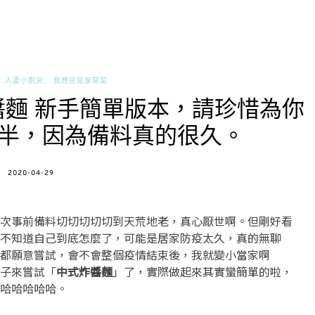
人妻小廚房
我想這是家常菜
麵 新手簡單版本，請珍惜為你
半，因為備料真的很久。
POSTED
2020-04-29
ON
次事前備料切切切切切到天荒地老，真心厭世啊。但剛好看
不知道自己到底怎麼了，可能是居家防疫太久，真的無聊
都願意嘗試，會不會整個疫情結束後，我就變小當家啊
子來嘗試「
中式炸醬麵
」了，實際做起來其實蠻簡單的啦，
哈哈哈哈哈。