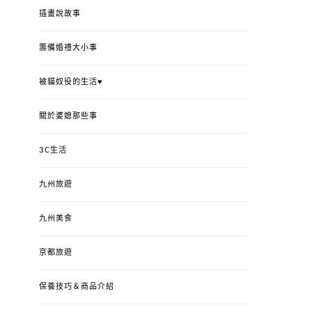
插畫說故事
籌備婚禮大小事
被貓奴役的生活♥
關於婆媳那些事
3C生活
九州旅遊
九州美食
京都旅遊
保養技巧＆商品介紹