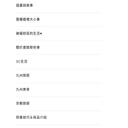
插畫說故事
籌備婚禮大小事
被貓奴役的生活♥
關於婆媳那些事
3C生活
九州旅遊
九州美食
京都旅遊
保養技巧＆商品介紹