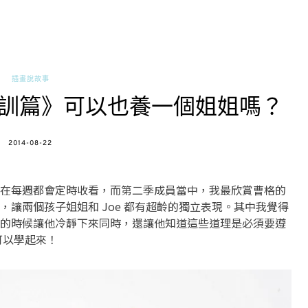
插畫說故事
訓篇》可以也養一個姐姐嗎？
POSTED
2014-08-22
ON
在每週都會定時收看，而第二季成員當中，我最欣賞曹格的
讓兩個孩子姐姐和 Joe 都有超齡的獨立表現。其中我覺得
的時候讓他冷靜下來同時，還讓他知道這些道理是必須要遵
可以學起來！