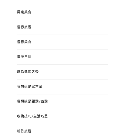
屏東美食
恆春旅遊
恆春美食
懷孕日誌
成為媽媽之後
我想這是家常菜
我想這是甜點/西點
收納技巧/生活巧思
新竹旅遊