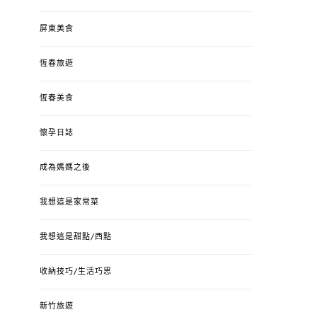
屏東美食
恆春旅遊
恆春美食
懷孕日誌
成為媽媽之後
我想這是家常菜
我想這是甜點/西點
收納技巧/生活巧思
新竹旅遊