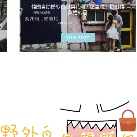
韓國自助婚紗首爾梨花洞．壁畫村，拍出韓
劇婚紗風
POSTED
2014-10-08
BY
流氓顆
ON
VIEW POST