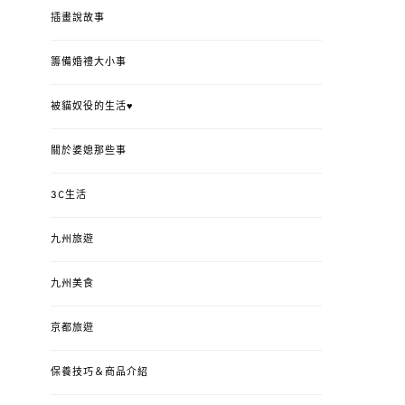
插畫說故事
籌備婚禮大小事
被貓奴役的生活♥
關於婆媳那些事
3C生活
九州旅遊
九州美食
京都旅遊
保養技巧＆商品介紹