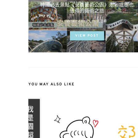
韓國必去景點《安養藝術公園》走到鐵腿也
值得的藝術之旅
POSTED
2014-10-06
BY
流氓顆
ON
VIEW POST
YOU MAY ALSO LIKE