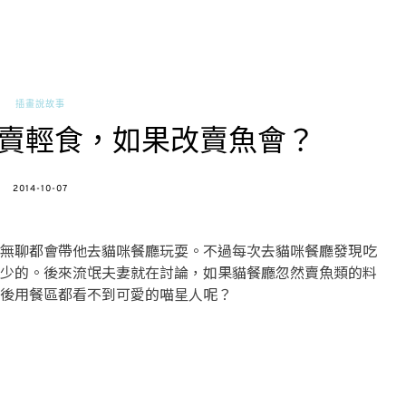
插畫說故事
賣輕食，如果改賣魚會？
POSTED
2014-10-07
ON
無聊都會帶他去貓咪餐廳玩耍。不過每次去貓咪餐廳發現吃
少的。後來流氓夫妻就在討論，如果貓餐廳忽然賣魚類的料
後用餐區都看不到可愛的喵星人呢？