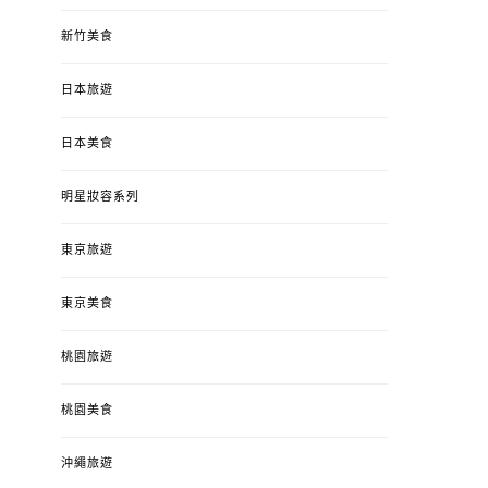
新竹美食
日本旅遊
日本美食
明星妝容系列
東京旅遊
插畫說故事
插畫說故
抵制味全商品！再吃我就變
夫妻閨房情趣趴
東京美食
成豬！
她的情人
桃園旅遊
POSTED
POSTED
2014-10-11
BY
流氓顆
2014-09-28
B
ON
ON
桃園美食
沖繩旅遊