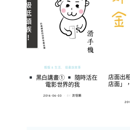
婚姻 & 生活
插畫說故事
店面出
黑白講畫①
隨時活在
店面」
電影世界的我
POSTED
2016-06-03
BY
流氓顆
ON
PO
201
ON