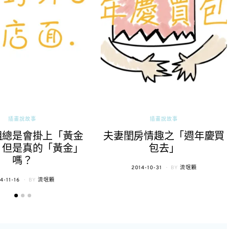
插畫說故事
插畫說故事
租總是會掛上「黃金
夫妻閨房情趣之「週年慶買
，但是真的「黃金」
包去」
嗎？
POSTED
2014-10-31
BY
流氓顆
ON
STED
4-11-16
BY
流氓顆