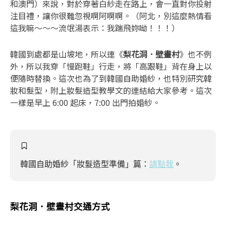
和澳門）來說，對於穿著白紗走在路上，會一直對你投射
注目禮，讓你很難忽視啊阿啊啊。（阿北，別這麼熱情看
這我嘛～～～流氓湯表示：我踹飛妳呦！！！）
韓國到處都是山坡地，所以連《
梨花洞．壁畫村
》也不例
外，所以我穿「慢跑鞋」行走，將「高跟鞋」背在身上以
便隨時替換。這次也為了到韓國自助婚紗，也特別研究韓
妝和髮型，附上妝髮造型教學文的連結給大家參考。這次
一樣是早上 6:00 起床，7:00 出門拍婚紗。
韓國自助婚紗「妝髮造型準備」篇：
請點我
。
梨花洞．壁畫村交通方式