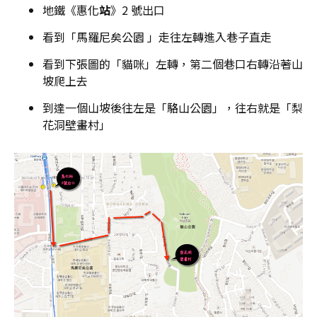
地鐵《惠化
站
》2 號出口
看到「馬羅尼矣公園 」走往左轉進入巷子直走
看到下張圖的「貓咪」左轉，第二個巷口右轉沿著山
坡爬上去
到達一個山坡後往左是「駱山公園」，往右就是「梨
花洞壁畫村」