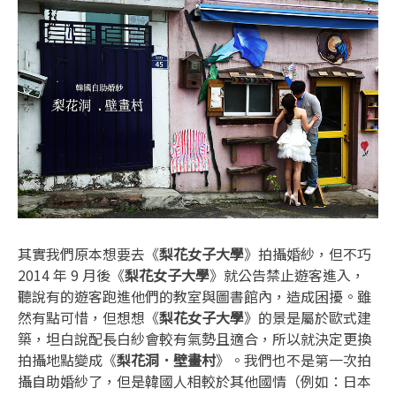
其實我們原本想要去《
梨花女子大學
》拍攝婚紗，但不巧
2014 年 9 月後《
梨花女子大學
》就公告禁止遊客進入，
聽說有的遊客跑進他們的教室與圖書館內，造成困擾。雖
然有點可惜，但想想《
梨花女子大學
》的景是屬於歐式建
築，坦白說配長白紗會較有氣勢且適合，所以就決定更換
拍攝地點變成《
梨花洞．壁畫村
》。我們也不是第一次拍
攝自助婚紗了，但是韓國人相較於其他國情（例如：日本