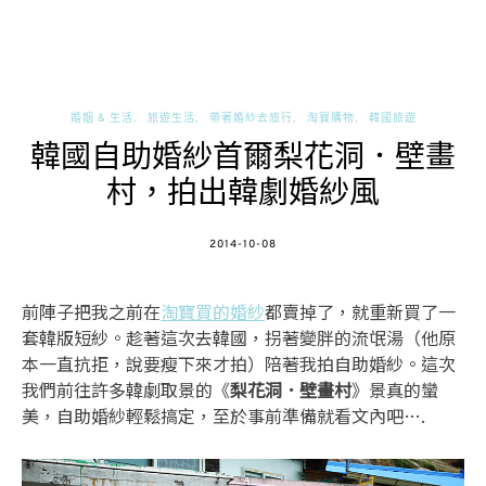
婚姻 & 生活
旅遊生活
帶著婚紗去旅行
淘寶購物
韓國旅遊
韓國自助婚紗首爾梨花洞．壁畫
村，拍出韓劇婚紗風
POSTED
2014-10-08
ON
前陣子把我之前在
淘寶買的婚紗
都賣掉了，就重新買了一
套韓版短紗。趁著這次去韓國，拐著變胖的流氓湯（他原
本一直抗拒，說要瘦下來才拍）陪著我拍自助婚紗。這次
我們前往許多韓劇取景的《
梨花洞．壁畫村
》景真的蠻
美，自助婚紗輕鬆搞定，至於事前準備就看文內吧….