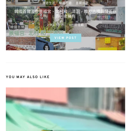
旅遊生活
韓國旅遊
首爾旅遊
韓國首爾漫步景福宮、北村和三清洞，韓屋古蹟與藝術巷
弄一次擁有
POSTED
2014-10-21
BY
流氓顆
ON
VIEW POST
YOU MAY ALSO LIKE