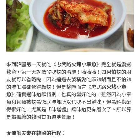
來到韓國第一天就吃《忠武路
火烤小章魚
》完全就是震撼
教育，第一天就激發吃辣的潛能！哈哈哈！如果怕辣的朋
友就可以省略啦，因為連過去號稱愛吃麻辣鍋而且不怕辣
的流氓湯都覺得頗辣！但是整體而言《忠武路
火烤小章
魚
》確實還味道頗特別，也真的蠻好吃的，雖然因為小章
魚和貝類被辣醬徹底淹埋所以也吃不出鮮味，但醬料搭配
得很好吃，尤其是「味增醬」讓味道更有層次了。所以算
是蠻推薦的韓國首爾道地餐廳！
★流氓夫妻在韓國的行程：