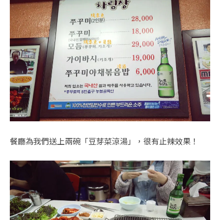
餐廳為我們送上兩碗「豆芽菜涼湯」，很有止辣效果！