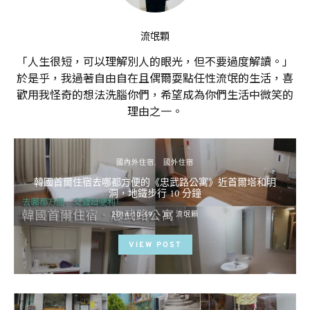
流氓顆
「人生很短，可以理解別人的眼光，但不要過度解讀。」
於是乎，我過著自由自在且偶爾耍點任性流氓的生活，喜
歡用我怪奇的想法洗腦你們，希望成為你們生活中微笑的
理由之一。
國內外住宿
國外住宿
韓國首爾住宿去哪都方便的《忠武路公寓》近首爾塔和明
洞，地鐵步行 10 分鐘
POSTED
2014-10-19
BY
流氓顆
ON
VIEW POST