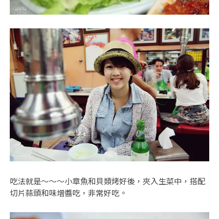
吃法就是～～～小章魚和貝類烤好後，夾入生菜中，搭配
切片蒜頭和味增醬吃，非常好吃。