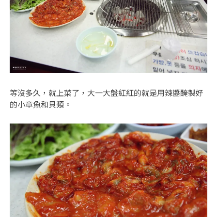
等沒多久，就上菜了，大一大盤紅紅的就是用辣醬醃製好
的小章魚和貝類。