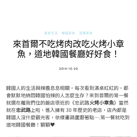
美食生活
韓國美食
首爾美食
來首爾不吃烤肉改吃火烤小章
魚，道地韓國餐廳好好食！
POSTED
2014-10-20
ON
韓國人的生活與辣醬息息相關，每次看到滿桌紅紅的，都
會默默地納悶韓國怕辣的人怎麼生存？來到首爾的第一餐
就選在離我們住的飯店很近的《忠武路
火烤小章魚
》當然
就在
忠武路
上啦，進入擁有 30 年歷史的老店，店內都是
韓國人沒什麼觀光客，依樣畫葫蘆跟著點….第一餐就吃到
道地韓國餐廳！顆顆♥