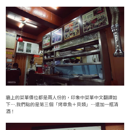
牆上的菜單價位都是兩人份的，印象中菜單中文翻譯如
下….我們點的是第三個「烤章魚＋貝類」…還加一瓶清
酒！