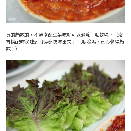
真的頗辣的，不過搭配生菜吃就可以消除一點辣味。（沒
有搭配時我辣到眼淚都快流出來了….嗚嗚嗚，真心覺得頗
辣！）