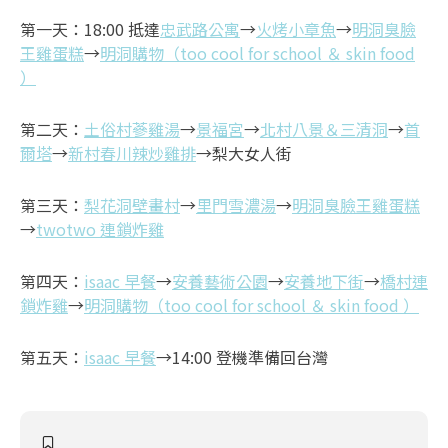
第一天：18:00 抵達
忠武路公寓
→
火烤小章魚
→
明洞臭臉
王雞蛋糕
→
明洞購物（too cool for school ＆ skin food
）
第二天：
土俗村蔘雞湯
→
景福宮
→
北村八景＆三清洞
→
首
爾塔
→
新村春川辣炒雞排
→梨大女人街
第三天：
梨花洞壁畫村
→
里門雪濃湯
→
明洞臭臉王雞蛋糕
→
twotwo 連鎖炸雞
第四天：
isaac 早餐
→
安養藝術公園
→
安養地下街
→
橋村連
鎖炸雞
→
明洞購物（too cool for school ＆ skin food ）
第五天：
isaac 早餐
→14:00 登機準備回台灣