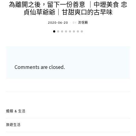
為離開之後，留下一份善意 ｜中壢美食 忠
貞仙草爺爺｜甘甜爽口的古早味
POSTED
2020-06-20
BY
流氓顆
ON
Comments are closed.
婚姻 & 生活
旅遊生活