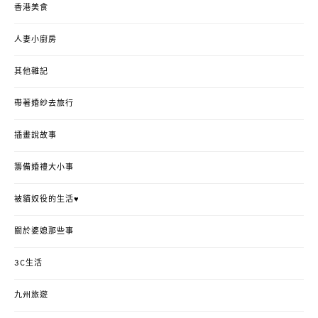
香港美食
人妻小廚房
其他雜記
帶著婚紗去旅行
插畫說故事
籌備婚禮大小事
被貓奴役的生活♥
關於婆媳那些事
3C生活
九州旅遊