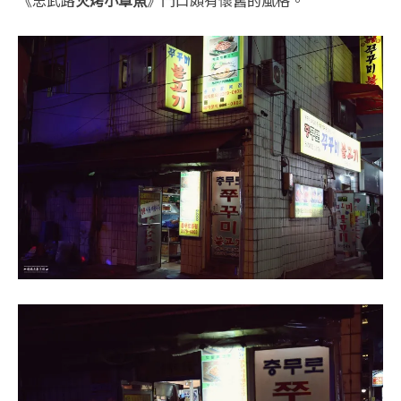
《忠武路
火烤小章魚
》門口頗有懷舊的風格。