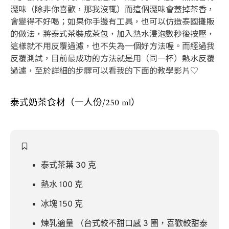
澀味（除非你喜歡，那我沒輒）而這個澀味會蓋掉茶香，
會變得不好喝；如果你手邊有工具，也可以仿造泰國攤販
的做法，將泰式茶裝成茶包，加入熱水浸泡數秒後按壓，
這樣就不用反覆過濾，也不失為一個好方法喔。而經過我
反覆測試，目前最成功的方法就是用（同一杯）熱水反覆
過濾，至於詳細的步驟可以看我的下面的教學影片♡
泰式奶茶食材（一人份/250 ml）
泰式茶葉 30 克
熱水 100 克
冰塊 150 克
煉乳適量 （台式較不甜口感 3 圈，喜歡較甜泰