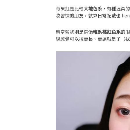
莓果紅是比較
大地色系
，有種溫柔的
妝習慣的朋友，就算日常配戴也 hen
晴空藍我則是選偏
韓系橘紅色系
的眼
線感覺可以拉更長、更遠就是了（我