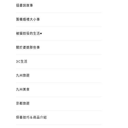
插畫說故事
籌備婚禮大小事
被貓奴役的生活♥
關於婆媳那些事
3C生活
九州旅遊
九州美食
京都旅遊
保養技巧＆商品介紹