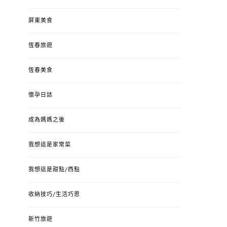
屏東美食
恆春旅遊
恆春美食
懷孕日誌
成為媽媽之後
我想這是家常菜
我想這是甜點/西點
收納技巧/生活巧思
新竹旅遊