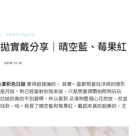
亮
化妝技巧＆商品介紹
日拋實戴分享｜晴空藍、莓果紅
POSTED
2018-12-01
ON
朵漾彩色日拋
覺得超級燒的， 其實一直都想要找浮誇的隱形
是月拋。對已經雷射的我來說，只是想要偶爾拍照時玩玩
日拋的真的不划算啊，所以看到 朵漾時整個心花怒放，但並
找到，哈。我買了晴空藍和莓果紅，戴起來真的超美的，尤