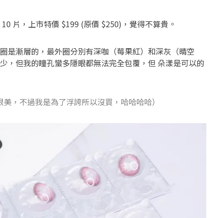
 片，上市特價 $199 (原價 $250)，覺得不算貴。
圈是漸層的，最外圈分別有深咖（莓果紅）和深灰（晴空
少，但我的瞳孔蠻多隱眼都無法完全包覆，但 朵漾是可以的
也很美，不過我是為了浮誇所以沒買，哈哈哈哈）