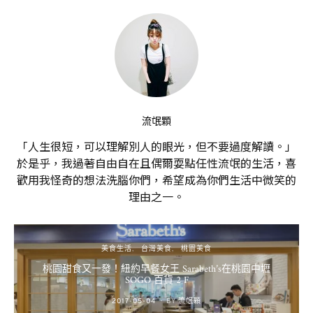
流氓顆
「人生很短，可以理解別人的眼光，但不要過度解讀。」
於是乎，我過著自由自在且偶爾耍點任性流氓的生活，喜
歡用我怪奇的想法洗腦你們，希望成為你們生活中微笑的
理由之一。
美食生活
台灣美食
桃園美食
桃園甜食又一發！紐約早餐女王 Sarabeth’s在桃園中壢
SOGO 百貨 2 F
POSTED
2017-05-04
BY
流氓顆
ON