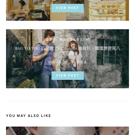
VIEW POST
愛漂亮
穿搭分享＆商品介紹
BAG TO YOU 百達遊 FX Creations 後背包，韓國旅遊背八
天心得
POSTED
2017-05-25
BY
流氓湯
ON
VIEW POST
YOU MAY ALSO LIKE