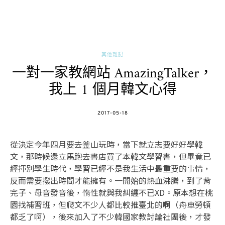
其他雜記
一對一家教網站 AmazingTalker，
我上 1 個月韓文心得
POSTED
2017-05-18
ON
從決定今年四月要去釜山玩時，當下就立志要好好學韓
文，那時候還立馬跑去書店買了本韓文學習書，但畢竟已
經揮別學生時代，學習已經不是我生活中最重要的事情，
反而需要撥出時間才能擁有。一開始的熱血沸騰，到了背
完子、母音發音後，惰性就與我糾纏不已XD。原本想在桃
園找補習班，但爬文不少人都比較推臺北的啊（舟車勞頓
都乏了啊），後來加入了不少韓國家教討論社團後，才發