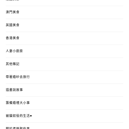
澳門美食
英國美食
香港美食
人妻小廚房
其他雜記
帶著婚紗去旅行
插畫說故事
籌備婚禮大小事
被貓奴役的生活♥
關於婆媳那些事