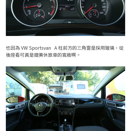
也因為 VW Sportsvan A 柱前方的三角窗是採用玻璃，從
後座看可真是媲美休旅車的寬敞啊。