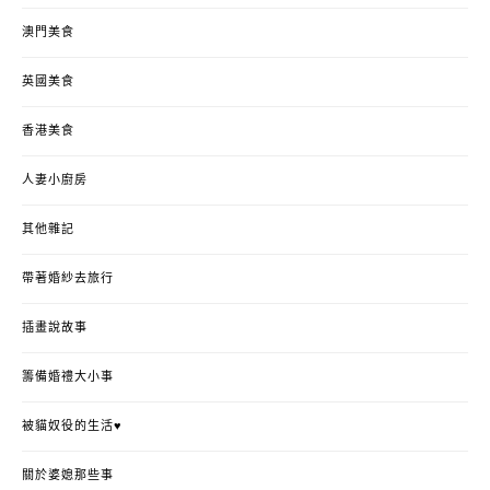
澳門美食
英國美食
香港美食
人妻小廚房
其他雜記
帶著婚紗去旅行
插畫說故事
籌備婚禮大小事
被貓奴役的生活♥
關於婆媳那些事