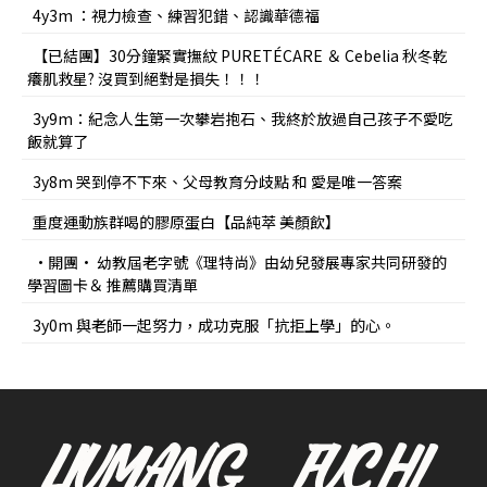
4y3m ：視力檢查、練習犯錯、認識華德福
【已結團】30分鐘緊實撫紋 PURETÉCARE ＆ Cebelia 秋冬乾
癢肌救星? 沒買到絕對是損失！！！
3y9m：紀念人生第一次攀岩抱石、我終於放過自己孩子不愛吃
飯就算了
3y8m 哭到停不下來、父母教育分歧點 和 愛是唯一答案
重度運動族群喝的膠原蛋白【品純萃 美顏飲】
•開團• 幼教屆老字號《理特尚》由幼兒發展專家共同研發的
學習圖卡＆ 推薦購買清單
3y0m 與老師一起努力，成功克服「抗拒上學」的心。