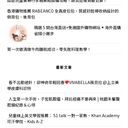
屈臣氏蛋黃哥行李箱集點換購攻略！跟我這樣買最划算！
香港購物推薦 RABEANCO 全真皮包包，質感好超棒收納設計的
側背包、後背包
精選 5 間台灣直送+免運國外購物網站
海外直購
省錢小撇步
第一次做清燉牛肉麵就成功，零失敗料理教學！
最新文章
看不出動過針！卻神奇年輕回春
VIVABELLA薇貝拉 @上立美
學皮膚科診所
人生第一次手術，子宮肌腺瘤，拜託經痛不要再來 | 桃園禾馨腹
腔鏡紀錄＆心得
兒童線上英文學習推薦： 51 talk 一對一家教、Khan Academy
可汗學院、Kids A-Z