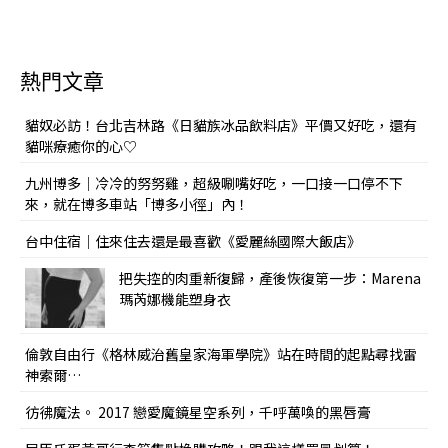
熱門文章
貓奴必訪！台北吉林路《日貓族冰品飲料店》平價又好吃，還有
貓咪療癒你的心♡
九州博多｜冷冷的努努雞，超級唰嘴好吃，一口接一口停不下
來，就在博多車站「博多小徑」內！
台中住宿｜住來住去還是最喜歡《愛麗絲國際大飯店》
把失控的肉重新復歸，產後恢復第一步：Marena
瑪芮娜機能塑身衣
倫敦自由行《格林威治舊皇家海軍學院》站在時間的起點尋找雷
神索爾…
彷彿魔法。 2017 戀愛魔鏡星空系列，千呼萬喚的黑唇膏