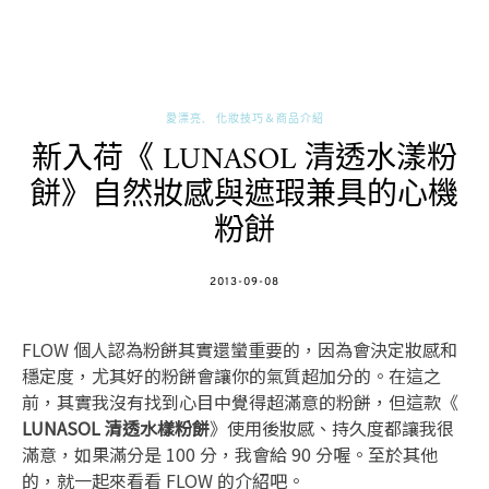
愛漂亮
化妝技巧＆商品介紹
新入荷《 LUNASOL 清透水漾粉
餅》自然妝感與遮瑕兼具的心機
粉餅
POSTED
2013-09-08
ON
FLOW 個人認為粉餅其實還蠻重要的，因為會決定妝感和
穩定度，尤其好的粉餅會讓你的氣質超加分的。在這之
前，其實我沒有找到心目中覺得超滿意的粉餅，但這款《
LUNASOL 清透水樣粉餅
》使用後妝感、持久度都讓我很
滿意，如果滿分是 100 分，我會給 90 分喔。至於其他
的，就一起來看看 FLOW 的介紹吧。