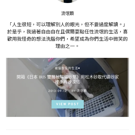
流氓顆
「人生很短，可以理解別人的眼光，但不要過度解讀。」
於是乎，我過著自由自在且偶爾耍點任性流氓的生活，喜
歡用我怪奇的想法洗腦你們，希望成為你們生活中微笑的
理由之一。
被貓奴役的生活♥
開箱《日本 IRIS 雙層抽屜貓砂屋》用松木砂取代礦砂家
裡不再沙漠化
POSTED
2013-09-12
BY
流氓顆
ON
VIEW POST