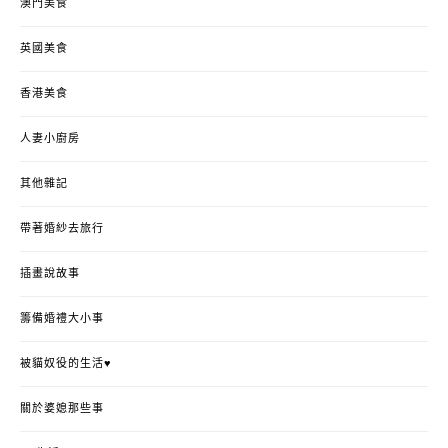
澳門美食
英國美食
香港美食
人妻小廚房
其他雜記
帶著婚紗去旅行
插畫說故事
籌備婚禮大小事
被貓奴役的生活♥
關於婆媳那些事