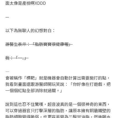
面太像是產檢啊XDDD
—
以下為無聊人的幻想對白：
游醫生表示：「脂肪寶寶很健康喔」
我：「…..」
—
會被稱作「標靶」就是機器會自動計算出需要施打的點，
我看到畫面還跟游醫師開玩笑說：「你好像在打遊戲，把
一個個紅點全部消除就過關。」
說到這也忍不住驚嘆，超音波真的是一個很神奇的東西，
可以穿過器官只打擊深層的脂肪，讓原本擁有銅牆鐵壁的
脂肪細胞變得脆弱，也更容易變為三酸甘油脂，然後喝水