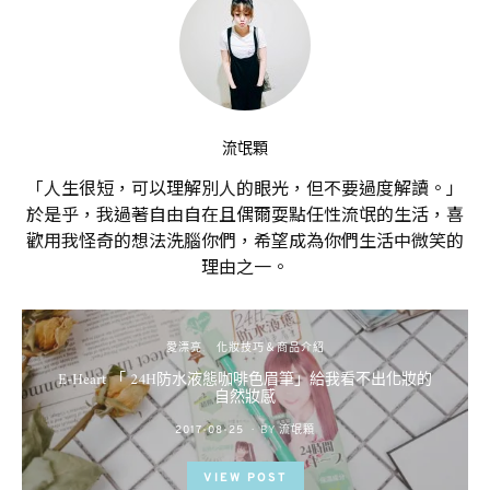
流氓顆
「人生很短，可以理解別人的眼光，但不要過度解讀。」
於是乎，我過著自由自在且偶爾耍點任性流氓的生活，喜
歡用我怪奇的想法洗腦你們，希望成為你們生活中微笑的
理由之一。
愛漂亮
化妝技巧＆商品介紹
E-Heart 「 24H防水液態咖啡色眉筆」給我看不出化妝的
自然妝感
POSTED
2017-08-25
BY
流氓顆
ON
VIEW POST