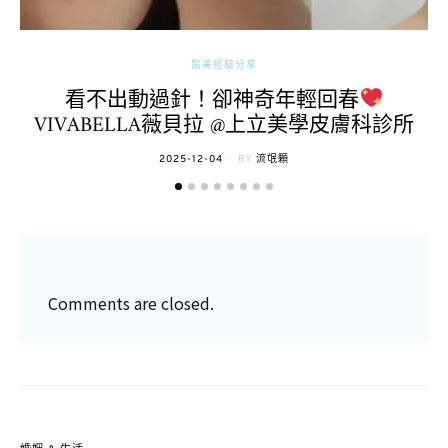
醫美經驗分享
看不出動過針！卻神奇年輕回春
VIVABELLA薇貝拉 @上立美學皮膚科診所
POSTED
2025-12-04
BY
流氓顆
ON
Comments are closed.