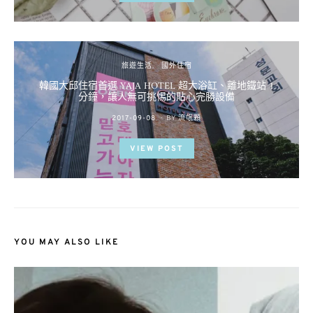
旅遊生活
國外住宿
韓國大邱住宿首選 YAJA HOTEL 超大浴缸、離地鐵站 1
分鐘，讓人無可挑惕的貼心完勝設備
POSTED
2017-09-08
BY
流氓顆
ON
VIEW POST
YOU MAY ALSO LIKE