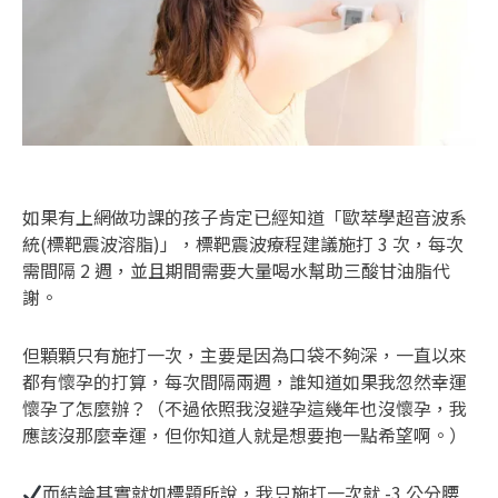
如果有上網做功課的孩子肯定已經知道「歐萃學超音波系
統(標靶震波溶脂)」，標靶震波療程建議施打 3 次，每次
需間隔 2 週，並且期間需要大量喝水幫助三酸甘油脂代
謝。
但顆顆只有施打一次，主要是因為口袋不夠深，一直以來
都有懷孕的打算，每次間隔兩週，誰知道如果我忽然幸運
懷孕了怎麼辦？（不過依照我沒避孕這幾年也沒懷孕，我
應該沒那麼幸運，但你知道人就是想要抱一點希望啊。）
而結論其實就如標題所說，我只施打一次就 -3 公分腰