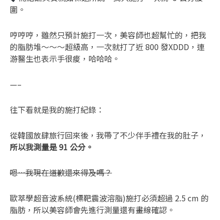
圍。
哼哼哼，雖然只預計施打一次，美容師也超幫忙的，把我
的脂肪堆～～～超級高，一次就打了近 800 發XDDD，連
游醫生也表示手很痠，哈哈哈。
—–
往下看就是我的施打紀錄：
從韓國放肆旅行回來後，我帶了不少伴手禮在我的肚子，
所以我測量是 91 公分。
嗯…我現在道歉還來得及嗎？
歐萃學超音波系統(標靶震波溶脂)施打必須超過 2.5 cm 的
脂肪，所以美容師會先進行測量還有畫線確認。