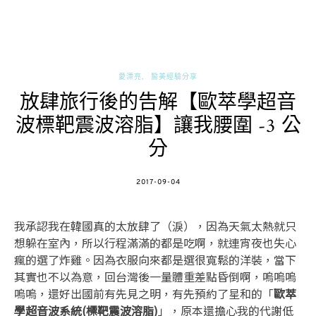
愛漂亮
醫美經驗分享
放肆旅行後的告解【歐萃學超音
波標靶震波溶脂】讓我腰圍 -3 公
分
POSTED
2017-09-04
ON
我承認我在韓國真的太放肆了（淚），因為天氣太熱就只
想躲在室內，所以行程滿滿的都是吃啊，就連宵夜也失心
瘋的選了炸雞。因為衣服向來都是選很寬鬆的洋裝，當下
其實也不以為意，回台灣後一量體重差點昏倒啊，嗚嗚嗚
嗚嗚，還好出國前有先見之明，有先預約了星和的「
歐萃
學超音波系統(標靶震波溶脂)
」，原本還擔心我的代謝低