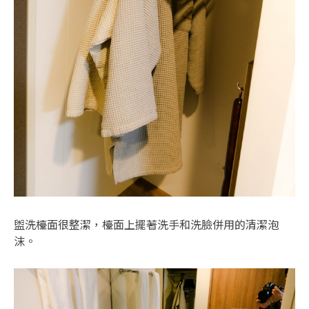
盥洗檯面很整潔，檯面上擺著洗手和洗臉併用的清潔泡
沫。