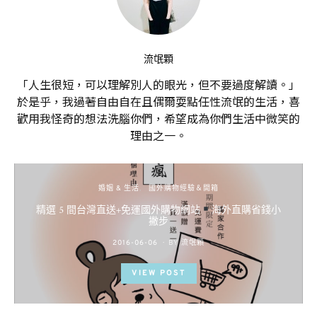
流氓顆
「人生很短，可以理解別人的眼光，但不要過度解讀。」
於是乎，我過著自由自在且偶爾耍點任性流氓的生活，喜
歡用我怪奇的想法洗腦你們，希望成為你們生活中微笑的
理由之一。
婚姻 & 生活
國外購物經驗＆開箱
精選 5 間台灣直送+免運國外購物網站
海外直購省錢小
撇步
POSTED
2016-06-06
BY
流氓顆
ON
VIEW POST