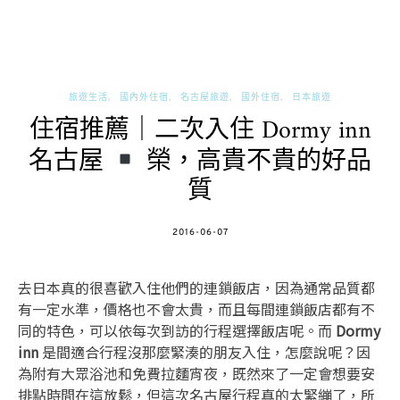
旅遊生活
國內外住宿
名古屋旅遊
國外住宿
日本旅遊
住宿推薦｜二次入住 Dormy inn
名古屋
榮，高貴不貴的好品
質
POSTED
2016-06-07
ON
去日本真的很喜歡入住他們的連鎖飯店，因為通常品質都
有一定水準，價格也不會太貴，而且每間連鎖飯店都有不
同的特色，可以依每次到訪的行程選擇飯店呢。而
Dormy
inn
是間適合行程沒那麼緊湊的朋友入住，怎麼說呢？因
為附有大眾浴池和免費拉麵宵夜，既然來了一定會想要安
排點時間在這放鬆，但這次名古屋行程真的太緊繃了，所