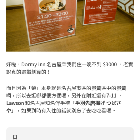
好啦，Dormy inn 名古屋榮我們住一晚不到 $3000 ，老實
說真的還蠻划算的！
而且因為「榮」本身就是名古屋市區的蛋黃區中的蛋黃
啊，所以去逛哪都很方便喔，另外在附近還有
7-11
、
Lawson
和名古屋知名伴手禮「
手羽先唐揚げ つばさ
や
」，如果到時有入住的話就別忘了去吃吃看喔。