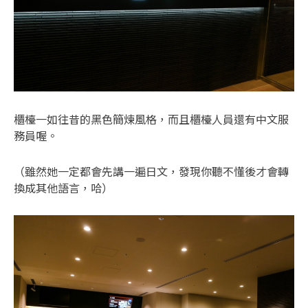
櫃檯一如往昔的黑色簡煉風格，而且櫃檯人員還有中文服
務員喔。
（雖然她一定都會先講一遍日文，發現你聽不懂後才會轉
換成其他語言，哈）