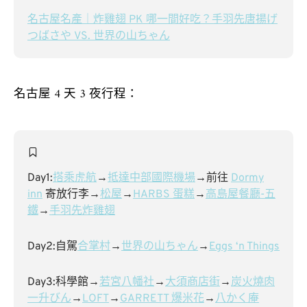
名古屋名產｜炸雞翅 PK 哪一間好吃？手羽先唐揚げ
つばさや VS. 世界の山ちゃん
名古屋 4 天 3 夜行程：
Day1:
搭乘虎航
→
抵達中部國際機場
→前往
Dormy
inn
寄放行李→
松屋
→
HARBS 蛋糕
→
高島屋餐廳-五
鐵
→
手羽先炸雞翅
Day2:自駕
合掌村
→
世界の山ちゃん
→
Eggs ‘n Things
Day3:科學館→
若宮八幡社
→
大須商店街
→
炭火燒肉
一升びん
→
LOFT
→
GARRETT 爆米花
→
八かく庵