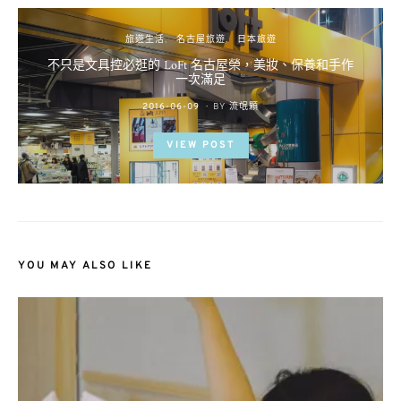
旅遊生活
名古屋旅遊
日本旅遊
不只是文具控必逛的 LoFt 名古屋榮，美妝、保養和手作
一次滿足
POSTED
2016-06-09
BY
流氓顆
ON
VIEW POST
YOU MAY ALSO LIKE