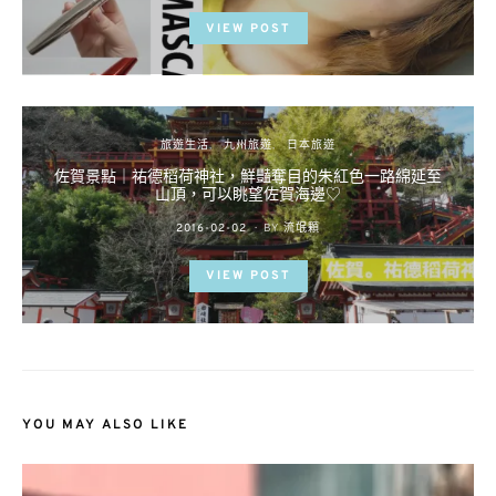
VIEW POST
旅遊生活
九州旅遊
日本旅遊
佐賀景點｜祐德稻荷神社，鮮豔奪目的朱紅色一路綿延至
山頂，可以眺望佐賀海邊♡
POSTED
2016-02-02
BY
流氓顆
ON
VIEW POST
YOU MAY ALSO LIKE