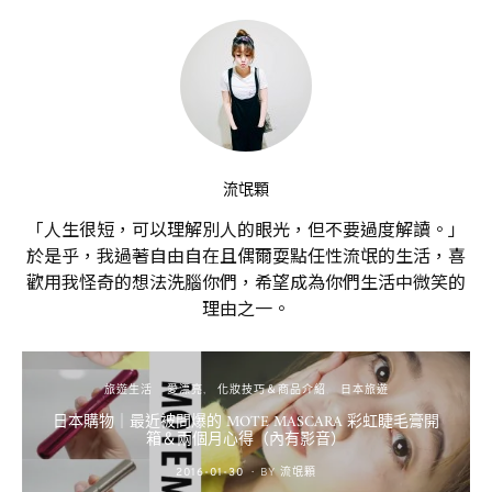
流氓顆
「人生很短，可以理解別人的眼光，但不要過度解讀。」
於是乎，我過著自由自在且偶爾耍點任性流氓的生活，喜
歡用我怪奇的想法洗腦你們，希望成為你們生活中微笑的
理由之一。
旅遊生活
愛漂亮
化妝技巧＆商品介紹
日本旅遊
日本購物｜最近被問爆的 MOTE MASCARA 彩虹睫毛膏開
箱＆兩個月心得（內有影音）
POSTED
2016-01-30
BY
流氓顆
ON