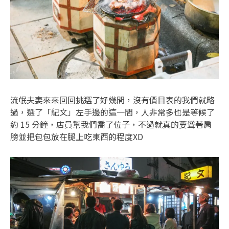
流氓夫妻來來回回挑選了好幾間，沒有價目表的我們就略
過，選了「紀文」左手邊的這一間，人非常多也是等候了
約 15 分鐘，店員幫我們喬了位子，不過就真的要聳著肩
膀並把包包放在腿上吃東西的程度XD