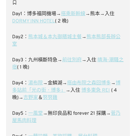
Day1：博多福岡機場→
搭乘新幹線
→熊本→入住
DORMY INN HOTEL
( 2 晚)
Day2：
熊本城＆本丸御膳城主餐
→
熊本熊部長辦公
室
Day3：九州橫斷特急→
前往別府
→入住
晴海-潮騷之
宿
( 1 晚)
Day4：
湯布院
→金鱗湖→
搭由布院之森回博多
→
博
多站前「光の街．博多」
→入住
博多東急 REI
( 4
晚)→
吉野家
＆
努努雞
Day5：
一風堂
→無印良品和 forever 21 採購→
菅乃
屋馬肉料理