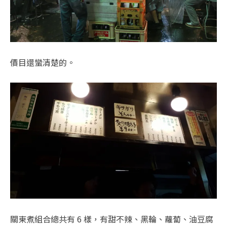
價目還蠻清楚的。
關東煮組合總共有 6 樣，有甜不辣、黑輪、蘿蔔、油豆腐