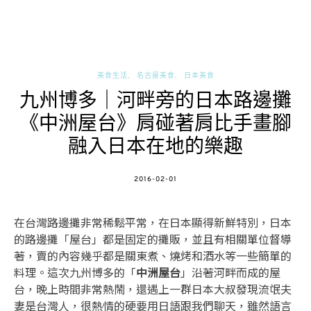
美食生活
名古屋美食
日本美食
九州博多｜河畔旁的日本路邊攤
《中洲屋台》肩碰著肩比手畫腳
融入日本在地的樂趣
POSTED
2016-02-01
ON
在台灣路邊攤非常稀鬆平常，在日本顯得新鮮特別，日本
的路邊攤「屋台」都是固定的攤販，並且有相關單位督導
著，賣的內容幾乎都是關東煮、燒烤和酒水等一些簡單的
料理。這次九州博多的「
中洲屋台
」沿著河畔而成的屋
台，晚上時間非常熱鬧，還遇上一群日本大叔發現流氓夫
妻是台灣人，很熱情的硬要用日語跟我們聊天，雖然語言