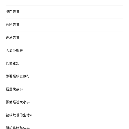
澳門美食
英國美食
香港美食
人妻小廚房
其他雜記
帶著婚紗去旅行
插畫說故事
籌備婚禮大小事
被貓奴役的生活♥
關於婆媳那些事