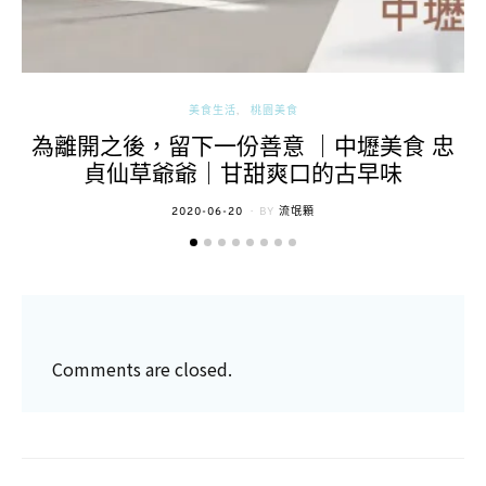
美食生活
桃園美食
為離開之後，留下一份善意 ｜中壢美食 忠
貞仙草爺爺｜甘甜爽口的古早味
POSTED
2020-06-20
BY
流氓顆
ON
Comments are closed.