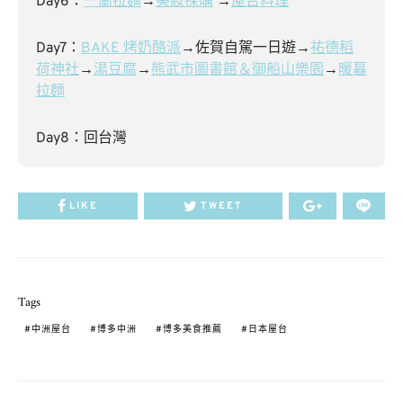
Day6：
一蘭拉麵
→
美妝採購
→
屋台料理
Day7：
BAKE 烤奶酪派
→佐賀自駕一日遊→
祐德稻
荷神社
→
湯豆腐
→
熊武市圖書館＆御船山樂園
→
暖暮
拉麵
Day8：回台灣
LIKE
TWEET
Tags
中洲屋台
博多中洲
博多美食推薦
日本屋台