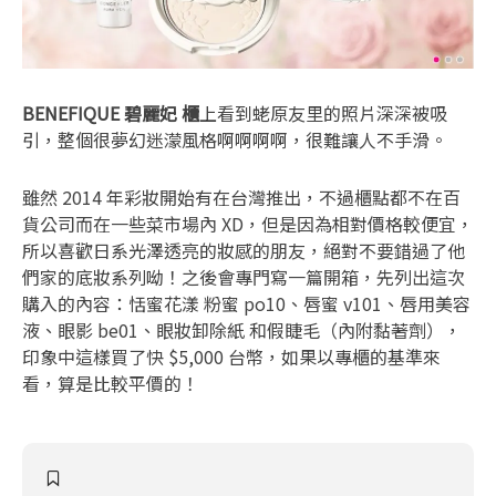
BENEFIQUE 碧麗妃 櫃
上看到蛯原友里的照片深深被吸
引，整個很夢幻迷濛風格啊啊啊啊，很難讓人不手滑。
雖然 2014 年彩妝開始有在台灣推出，不過櫃點都不在百
貨公司而在一些菜市場內 XD，但是因為相對價格較便宜，
所以喜歡日系光澤透亮的妝感的朋友，絕對不要錯過了他
們家的底妝系列呦！之後會專門寫一篇開箱，先列出這次
購入的內容：恬蜜花漾 粉蜜 po10、唇蜜 v101、唇用美容
液、眼影 be01、眼妝卸除紙 和假睫毛（內附黏著劑），
印象中這樣買了快 $5,000 台幣，如果以專櫃的基準來
看，算是比較平價的！