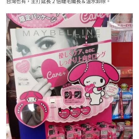
台灣也有，主打延長 2 倍睫毛纖長＆溫水卸除。