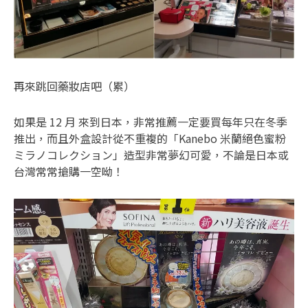
再來跳回藥妝店吧（累）
如果是 12 月 來到日本，非常推薦一定要買每年只在冬季
推出，而且外盒設計從不重複的「Kanebo 米蘭絕色蜜粉
ミラノコレクション」造型非常夢幻可愛，不論是日本或
台灣常常搶購一空呦！