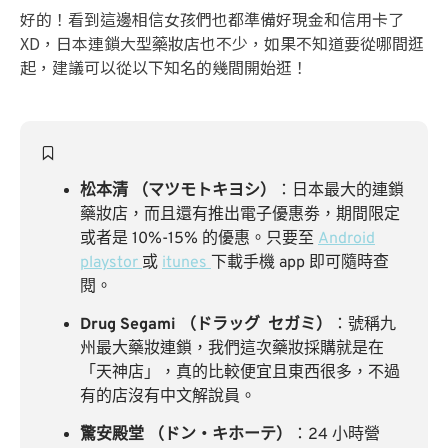
好的！看到這邊相信女孩們也都準備好現金和信用卡了
XD，日本連鎖大型藥妝店也不少，如果不知道要從哪間逛
起，建議可以從以下知名的幾間開始逛！
松本清 （マツモトキヨシ）
：日本最大的連鎖
藥妝店，而且還有推出電子優惠劵，期間限定
或者是 10%-15% 的優惠。只要至
Android
playstor
或
itunes
下載手機 app 即可隨時查
閱。
Drug Segami （ドラッグ セガミ）
：號稱九
州最大藥妝連鎖，我們這次藥妝採購就是在
「天神店」，真的比較便宜且東西很多，不過
有的店沒有中文解說員。
驚安殿堂 （ドン・キホーテ）
：24 小時營