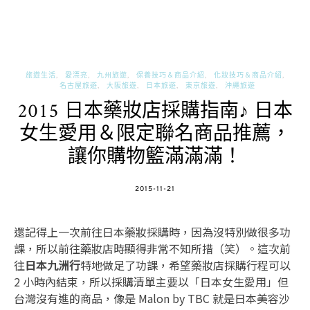
旅遊生活
愛漂亮
九州旅遊
保養技巧＆商品介紹
化妝技巧＆商品介紹
名古屋旅遊
大阪旅遊
日本旅遊
東京旅遊
沖繩旅遊
2015 日本藥妝店採購指南♪ 日本
女生愛用＆限定聯名商品推薦，
讓你購物籃滿滿滿！
POSTED
2015-11-21
ON
還記得上一次前往日本藥妝採購時，因為沒特別做很多功
課，所以前往藥妝店時顯得非常不知所措（笑）。這次前
往
日本九洲行
特地做足了功課，希望藥妝店採購行程可以
2 小時內結束，所以採購清單主要以「日本女生愛用」但
台灣沒有進的商品，像是 Malon by TBC 就是日本美容沙