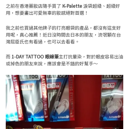
之前在香港藥妝店隨手買了
K-Palette
淚袋超級、超級好
用，想要畫出可愛無辜的妝感絕對首選！
我之前也買過其他牌子的打亮眼袋的產品，都沒有這支好
用呢，真心推薦！近日沒時間去日本的朋友，流氓顆在台
灣屈臣氏也有看過，也可以去看看。
而
1-DAY TATTOO
眼線筆
主打抗暈染，對於眼皮容易出油
或掉色的朋友來說，應該會是不錯的好幫手～