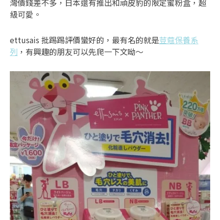
灣價錢差不多，日本還有推出和頑皮豹的限定蜜粉盒，超
級可愛。
ettusais 批踢踢評價蠻好的，最有名的就是
荳蔻保養系
列
，有興趣的朋友可以先爬一下文呦～