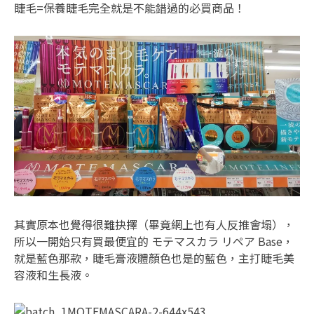
睫毛=保養睫毛完全就是不能錯過的必買商品！
其實原本也覺得很難抉擇（畢竟網上也有人反推會塌），
所以一開始只有買最便宜的 モテマスカラ リペア Base，
就是藍色那款，睫毛膏液體顏色也是的藍色，主打睫毛美
容液和生長液。