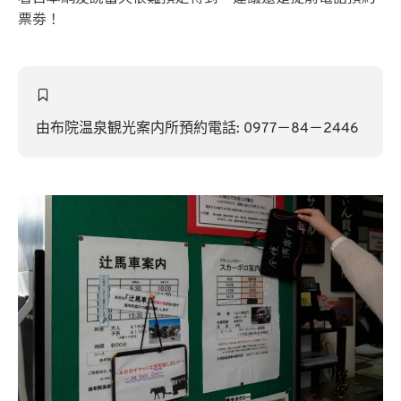
票劵！
由布院温泉観光案内所預約電話: 0977－84－2446