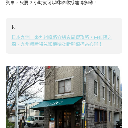
列車，只要 2 小時就可以咻咻咻抵達博多呦！
日本九洲｜來九州鐵路介紹＆周遊攻略，由布院之
森、九州橫斷特急和瑞穗號新幹線搭乘心得！