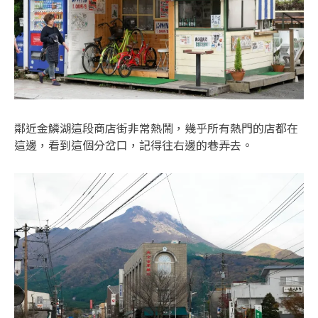
鄰近金鱗湖這段商店街非常熱鬧，幾乎所有熱門的店都在
這邊，看到這個分岔口，記得往右邊的巷弄去。