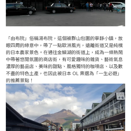
「由布院」俗稱湯布院，這個被群山包圍的寧靜小鎮，放
眼四周的綠意中，帶了一點歐洲風光，遠離街道又是純樸
的日本農家景色。在通往金鱗湖的街道上，成為一條熱鬧
中帶著悠閒氛圍的商店街，有可愛趣味的雜貨、藝術氣息
濃厚的藝品店、美味的甜點、風格獨特的咖啡店、以及數
不盡的特色土產，也因此被日本 OL 票選為「一生必遊」
的推薦景點！