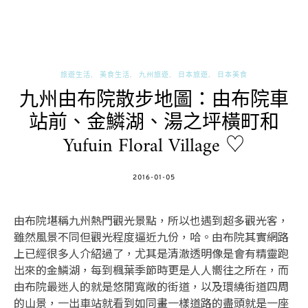
旅遊生活
美食生活
九州旅遊
日本旅遊
日本美食
九州由布院散步地圖：由布院車
站前、金鱗湖、湯之坪橫町和
Yufuin Floral Village ♡
POSTED
2016-01-05
ON
由布院堪稱九州熱門觀光景點，所以也遇到超多觀光客，
雖然風景不同但觀光程度逼近九份，哈。由布院其實網路
上已經很多人介紹過了，尤其是清澈透明像是會有精靈跑
出來的金鱗湖，每到楓葉季節時更是人人嚮往之所在，而
由布院最迷人的就是悠閒寬敞的街道，以及環繞街道四周
的山景，一出車站就看到如同畫一樣道路的盡頭就是一座