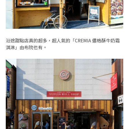
沿途甜點店真的超多，超人氣的「CREMIA 儂格酥牛奶霜
淇淋」由布院也有。