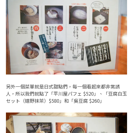
另外一個菜單就是日式甜點們，每一個看起來都非常誘
人，所以我們就點了「平川屋パフェ $520」、「豆腐白玉
セット（嬉野抹茶）$580」和「吳豆腐 $260」