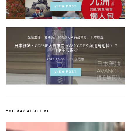
VIEW POST
旅遊生活
愛漂亮
保養技巧＆商品介紹
日本旅遊
日本雜誌、COSME大賞推薦 AVANCE EX 藥用育毛料， 7
日使用心得♡
POSTED
2015-12-06
BY
流氓顆
ON
VIEW POST
YOU MAY ALSO LIKE