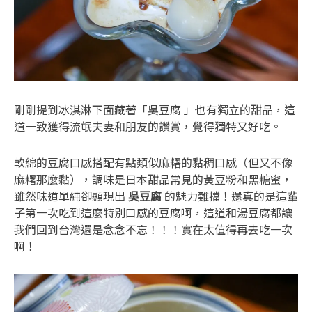
剛剛提到冰淇淋下面藏著「吳豆腐 」也有獨立的甜品，這
道一致獲得流氓夫妻和朋友的讚賞，覺得獨特又好吃。
軟綿的豆腐口感搭配有點類似麻糬的黏稠口感（但又不像
麻糬那麼黏），調味是日本甜品常見的黃豆粉和黑糖蜜，
雖然味道單純卻顯現出
吳豆腐
的魅力難擋！還真的是這輩
子第一次吃到這麼特別口感的豆腐啊，這道和湯豆腐都讓
我們回到台灣還是念念不忘！！！實在太值得再去吃一次
啊！