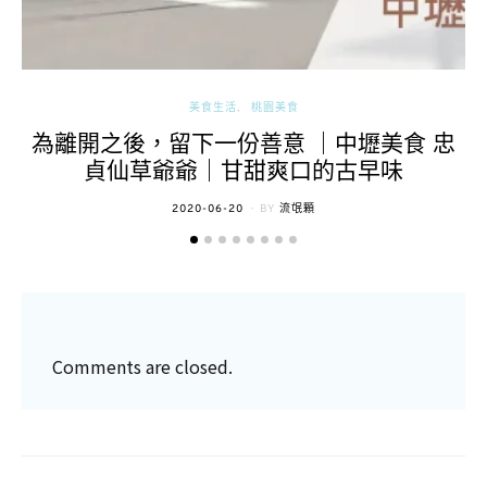
美食生活
桃園美食
為離開之後，留下一份善意 ｜中壢美食 忠
貞仙草爺爺｜甘甜爽口的古早味
POSTED
2020-06-20
BY
流氓顆
ON
Comments are closed.