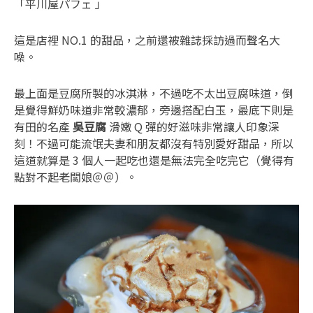
「平川屋パフェ 」
這是店裡 NO.1 的甜品，之前還被雜誌採訪過而聲名大
噪。
最上面是豆腐所製的冰淇淋，不過吃不太出豆腐味道，倒
是覺得鮮奶味道非常較濃郁，旁邊搭配白玉，最底下則是
有田的名產
吳豆腐
滑嫩 Q 彈的好滋味非常讓人印象深
刻！不過可能流氓夫妻和朋友都沒有特別愛好甜品，所以
這道就算是 3 個人一起吃也還是無法完全吃完它（覺得有
點對不起老闆娘＠＠）。