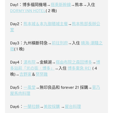
Day1：博多福岡機場→
搭乘新幹線
→熊本→入住
DORMY INN HOTEL
( 2 晚)
Day2：
熊本城＆本丸御膳城主餐
→
熊本熊部長辦公
室
Day3：九州橫斷特急→
前往別府
→入住
晴海-潮騷之
宿
( 1 晚)
Day4：
湯布院
→金鱗湖→
搭由布院之森回博多
→
博
多站前「光の街．博多」
→入住
博多東急 REI
( 4
晚)→
吉野家
＆
努努雞
Day5：
一風堂
→無印良品和 forever 21 採購→
菅乃
屋馬肉料理
Day6：
一蘭拉麵
→
美妝採購
→
屋台料理