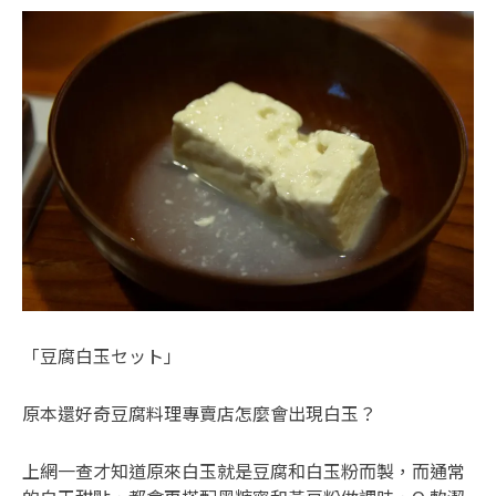
「豆腐白玉セット」
原本還好奇豆腐料理專賣店怎麼會出現白玉？
上網一查才知道原來白玉就是豆腐和白玉粉而製，而通常