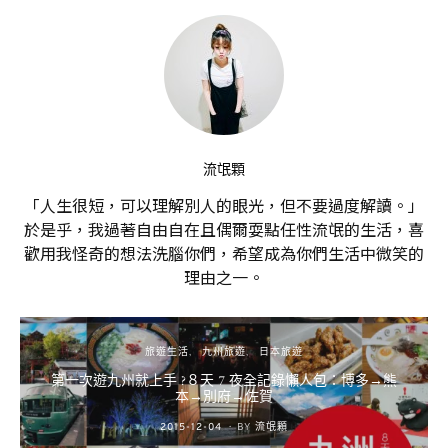
流氓顆
「人生很短，可以理解別人的眼光，但不要過度解讀。」
於是乎，我過著自由自在且偶爾耍點任性流氓的生活，喜
歡用我怪奇的想法洗腦你們，希望成為你們生活中微笑的
理由之一。
旅遊生活
九州旅遊
日本旅遊
第一次遊九州就上手 ?８天 7 夜全記錄懶人包：博多→熊
本→別府→佐賀
POSTED
2015-12-04
BY
流氓顆
ON