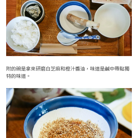
附的碗是拿來研磨白芝麻和橙汁醬油，味道是鹹中帶點獨
特的味道。