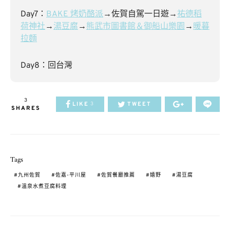
Day7：
BAKE 烤奶酪派
→佐賀自駕一日遊→
祐德稻
荷神社
→
湯豆腐
→
熊武市圖書館＆御船山樂園
→
暖暮
拉麵
Day8：回台灣
3
LIKE
TWEET
3
SHARES
Tags
九州佐賀
佐嘉-平川屋
佐賀餐廳推薦
嬉野
湯豆腐
溫泉水煮豆腐料理