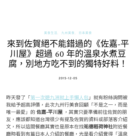
美食生活
九州美食
日本美食
來到佐賀絕不能錯過的《佐嘉-平
川屋》超過 60 年的溫泉水煮豆
腐，別地方吃不到的獨特好料！
POSTED
2015-12-05
ON
昨天發了「
第一次遊九洲就上手懶人包
」就有粉絲詢問被
我給予超高評價，此次九州行美食回顧「不是之一，而是
唯一最愛」的
佐嘉-平川屋
，其實只要準備前往佐賀的朋
友，應該都知道台灣很少有提及佐賀的資料或部落客介紹
文，所以這間餐廳其實也是原本在找
祐德稻荷神社
附近餐
廳時看到有篇日本人介紹的餐廳，光是看介紹覺得「溫泉