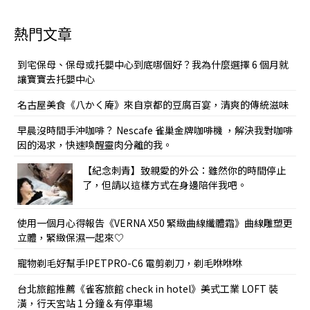
熱門文章
到宅保母、保母或托嬰中心到底哪個好？我為什麼選擇 6 個月就
讓寶寶去托嬰中心
名古屋美食《八かく庵》來自京都的豆腐百宴，清爽的傳統滋味
早晨沒時間手沖咖啡？ Nescafe 雀巢金牌咖啡機 ，解決我對咖啡
因的渴求，快速喚醒靈肉分離的我。
【紀念刺青】致親愛的外公：雖然你的時間停止
了，但請以這樣方式在身邊陪伴我吧。
使用一個月心得報告《VERNA X50 緊緻曲線纖體霜》曲線雕塑更
立體，緊緻保濕一起來♡
寵物剃毛好幫手!PETPRO-C6 電剪剃刀，剃毛咻咻咻
台北旅館推薦《雀客旅館 check in hotel》美式工業 LOFT 裝
潢，行天宮站 1 分鐘＆有停車場