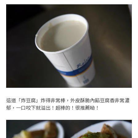
這道「炸豆腐」炸得非常棒，外皮酥脆內餡豆腐香非常濃
郁，一口咬下就溢出！超棒的！很推薦呦！