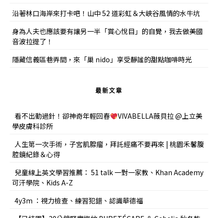
沿著林口海岸來打卡吧！山中 52 道彩虹＆大峽谷風情的水牛坑
身為人夫也應該要有讓另一半「賞心悅目」的自覺，我去做美國
音波拉提了！
隱藏信義區巷弄間，來「巢 nido」享受靜謐的甜點咖啡時光
最新文章
看不出動過針！卻神奇年輕回春
VIVABELLA薇貝拉 @上立美
學皮膚科診所
人生第一次手術，子宮肌腺瘤，拜託經痛不要再來 | 桃園禾馨腹
腔鏡紀錄＆心得
兒童線上英文學習推薦： 51 talk 一對一家教、Khan Academy
可汗學院、Kids A-Z
4y3m ：視力檢查、練習犯錯、認識華德福