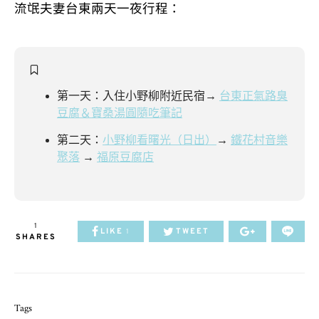
流氓夫妻台東兩天一夜行程：
第一天：入住小野柳附近民宿→
台東正氣路臭
豆腐＆寶桑湯圓隨吃筆記
第二天：
小野柳看曙光（日出）
→
鐵花村音樂
聚落
→
福原豆腐店
1
LIKE
TWEET
1
SHARES
Tags