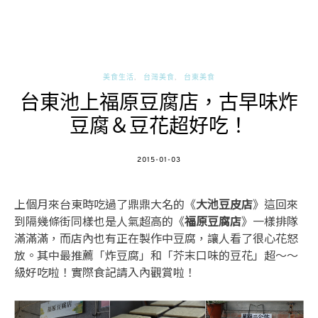
美食生活
台灣美食
台東美食
台東池上福原豆腐店，古早味炸
豆腐＆豆花超好吃！
POSTED
2015-01-03
ON
上個月來台東時吃過了鼎鼎大名的《
大池豆皮店
》這回來
到隔幾條街同樣也是人氣超高的《
福原豆腐店
》一樣排隊
滿滿滿，而店內也有正在製作中豆腐，讓人看了很心花怒
放。其中最推薦「炸豆腐」和「芥末口味的豆花」超～～
級好吃啦！實際食記請入內觀賞啦！