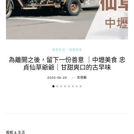
美食生活
桃園美食
為離開之後，留下一份善意 ｜中壢美食 忠
貞仙草爺爺｜甘甜爽口的古早味
POSTED
2020-06-20
BY
流氓顆
ON
婚姻 & 生活