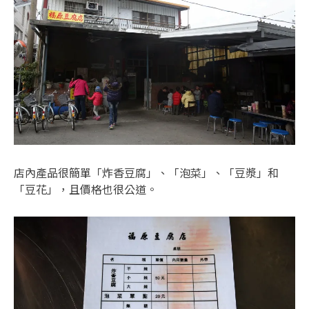
店內產品很簡單「炸香豆腐」、「泡菜」、「豆漿」和
「豆花」，且價格也很公道。