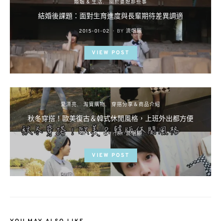
婚姻 & 生活
關於婆媳那些事
結婚後課題：面對生育進度與長輩期待差異調適
POSTED
2015-01-02
BY
流氓顆
ON
VIEW POST
愛漂亮
淘寶購物
穿搭分享＆商品介紹
秋冬穿搭！歐美復古＆韓式休閒風格，上班外出都方便
POSTED
2015-01-04
BY
流氓顆
ON
VIEW POST