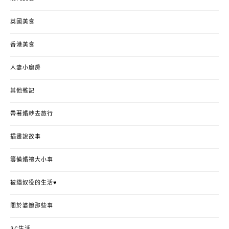
英國美食
香港美食
人妻小廚房
其他雜記
帶著婚紗去旅行
插畫說故事
籌備婚禮大小事
被貓奴役的生活♥
關於婆媳那些事