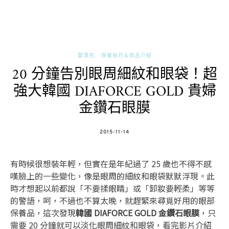
愛漂亮
保養技巧＆商品介紹
20 分鐘告別眼周細紋和眼袋！超
強大韓國 DIAFORCE GOLD 貴婦
金鑽石眼膜
POSTED
2015-11-14
ON
有時候很想裝年輕，但實在是年紀過了 25 歲也不得不感
嘆臉上的一些變化，像是眼周的細紋和眼袋默默浮現。此
時才想起以前都說「不要揉眼睛」或「卸妝要輕柔」等等
的警語，呵，不過也不算太晚，就趕緊來尋覓好用的眼部
保養品，這次發現
韓國 DIAFORCE GOLD 金鑽石眼膜
，只
需要 20 分鐘就可以淡化眼周細紋和眼袋，看完影片介紹