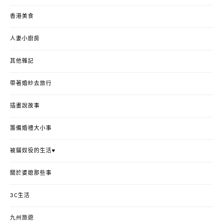
香港美食
人妻小廚房
其他雜記
帶著婚紗去旅行
插畫說故事
籌備婚禮大小事
被貓奴役的生活♥
關於婆媳那些事
3C生活
九州旅遊