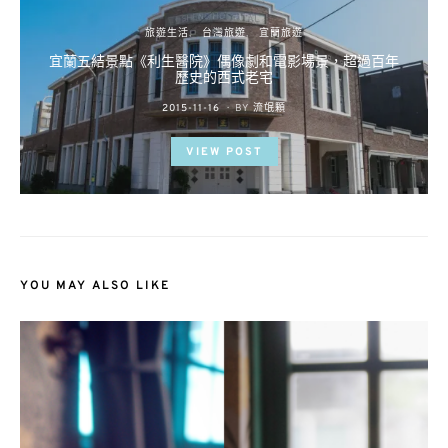
旅遊生活
台灣旅遊
宜蘭旅遊
宜蘭五結景點《利生醫院》偶像劇和電影場景，超過百年
歷史的西式老宅
POSTED
2015-11-16
BY
流氓顆
ON
VIEW POST
YOU MAY ALSO LIKE