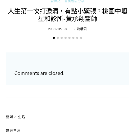
愛漂亮
醫美經驗分享
人生第一次打淚溝，有點小緊張 ? 桃園中壢
星和診所-黃承翔醫師
POSTED
2021-12-30
BY
流氓顆
ON
Comments are closed.
婚姻 & 生活
旅遊生活