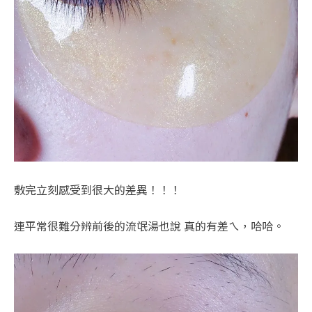
敷完立刻感受到很大的差異！！！
連平常很難分辨前後的流氓湯也說 真的有差ㄟ，哈哈。