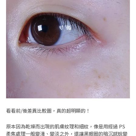
看看前/後差異比較圖，真的超明顯的！
原本因為乾燥而出現的肌膚紋理和細紋，像是用經過 PS
柔焦處理一般變淺、變淡之外，還讓黑眼圈的暗沉感蛻變