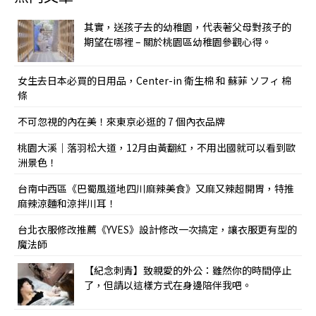
其實，送孩子去的幼稚園，代表著父母對孩子的
期望在哪裡 – 關於桃園區幼稚園參觀心得。
女生去日本必買的日用品，Center-in 衛生棉 和 蘇菲 ソフィ 棉
條
不可忽視的內在美！來東京必逛的 7 個內衣品牌
桃園大溪｜落羽松大道，12月由黃翻紅，不用出國就可以看到歐
洲景色！
台南中西區《巴蜀風道地四川麻辣美食》又麻又辣超開胃，特推
麻辣涼麵和涼拌川耳！
台北衣服修改推薦《YVES》設計修改一次搞定，讓衣服更有型的
魔法師
【紀念刺青】致親愛的外公：雖然你的時間停止
了，但請以這樣方式在身邊陪伴我吧。