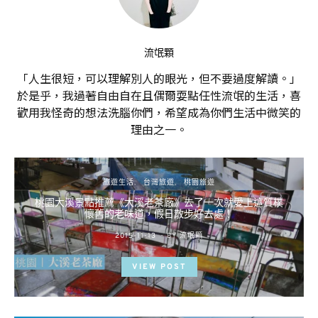
流氓顆
「人生很短，可以理解別人的眼光，但不要過度解讀。」
於是乎，我過著自由自在且偶爾耍點任性流氓的生活，喜
歡用我怪奇的想法洗腦你們，希望成為你們生活中微笑的
理由之一。
旅遊生活
台灣旅遊
桃園旅遊
桃園大溪景點推薦《大溪老茶廠》去了一次就愛上這質樸
懷舊的老味道，假日散步好去處！
POSTED
2015-11-13
BY
流氓顆
ON
VIEW POST