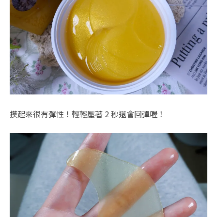
摸起來很有彈性！輕輕壓著 2 秒還會回彈喔！