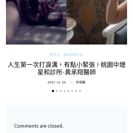
愛漂亮
醫美經驗分享
人生第一次打淚溝，有點小緊張 ? 桃園中壢
星和診所-黃承翔醫師
POSTED
2021-12-30
BY
流氓顆
ON
Comments are closed.