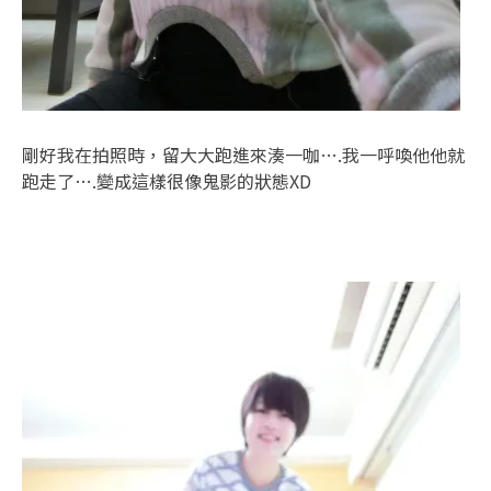
剛好我在拍照時，留大大跑進來湊一咖….我一呼喚他他就
跑走了….變成這樣很像鬼影的狀態XD