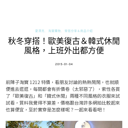
愛漂亮
淘寶購物
穿搭分享＆商品介紹
秋冬穿搭！歐美復古＆韓式休閒
風格，上班外出都方便
POSTED
2015-01-04
ON
前陣子淘寶 1212 特價，看朋友討論的熱熱鬧鬧，也就順
便進去逛逛，每間都會有折價卷（太邪惡了），索性各買
了「歐美復古」和「韓式休閒」兩種不同風格的衣服來試
試看，質料我覺得不算差，價格跟台灣許多網拍比較起來
也算便宜，至於實穿是怎麼樣呢？一起來看看吧！