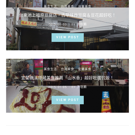
美食生活
台灣美食
台東美食
台東池上福原豆腐店，古早味炸豆腐＆豆花超好吃！
POSTED
2015-01-03
BY
流氓顆
ON
VIEW POST
美食生活
台灣美食
宜蘭美食
宜蘭礁溪隱藏美食推薦「山水香」超好吃蛋包飯！
POSTED
2015-01-05
BY
流氓顆
ON
VIEW POST