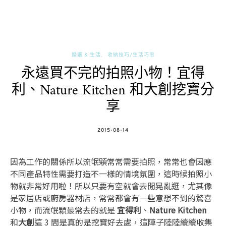
婚姻 & 生活
收納技巧/生活巧思
永遠買不完的拍照小物！宜得
利、Nature Kitchen 和大創挖寶分
享
POSTED
2015-08-14
ON
因為工作的關係所以流氓顆常常需要拍照，常常也會因應
不同產品特性需要打造不一樣的情境氛圍，這時候拍照小
物就非常好用啦！所以只要有空就會去閒晃亂逛，尤其像
是家居店或廚房器材店，常常都會有一些意想不到的驚喜
小物，而流氓顆最常去的就是
宜得利
、
Nature Kitchen
和
大創
這 3 間是真的是挖寶好去處，這陣子陸陸續續收集