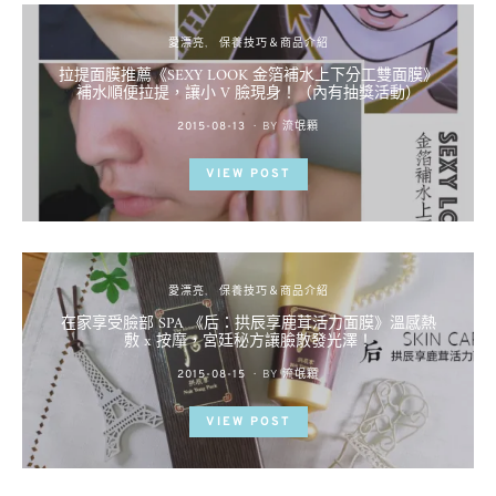
愛漂亮
保養技巧＆商品介紹
拉提面膜推薦《SEXY LOOK 金箔補水上下分工雙面膜》
補水順便拉提，讓小 V 臉現身！（內有抽獎活動）
POSTED
2015-08-13
BY
流氓顆
ON
VIEW POST
愛漂亮
保養技巧＆商品介紹
在家享受臉部 SPA 《后：拱辰享鹿茸活力面膜》溫感熱
敷 x 按摩，宮廷秘方讓臉散發光澤！
POSTED
2015-08-15
BY
流氓顆
ON
VIEW POST