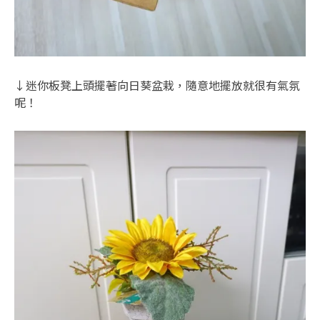
↓迷你板凳上頭擺著向日葵盆栽，隨意地擺放就很有氣氛
呢！