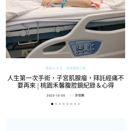
婚姻 & 生活
成為媽媽之後
人生第一次手術，子宮肌腺瘤，拜託經痛不
要再來 | 桃園禾馨腹腔鏡紀錄＆心得
POSTED
2023-10-05
BY
流氓顆
ON