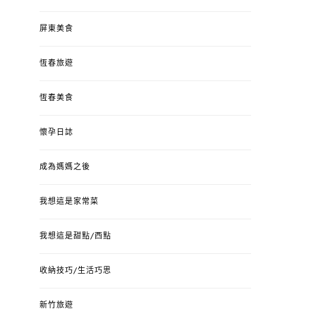
屏東美食
恆春旅遊
恆春美食
懷孕日誌
成為媽媽之後
我想這是家常菜
我想這是甜點/西點
收納技巧/生活巧思
新竹旅遊