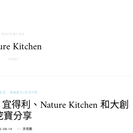
POSTS BY TAG
ure Kitchen
1 POST
 生活
收納技巧/生活巧思
、Nature Kitchen 和大創
挖寶分享
TED
5-08-14
BY
流氓顆