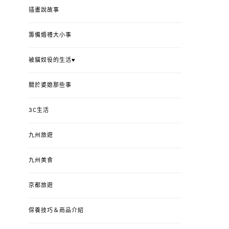
插畫說故事
籌備婚禮大小事
被貓奴役的生活♥
關於婆媳那些事
3C生活
九州旅遊
九州美食
京都旅遊
保養技巧＆商品介紹