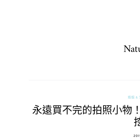
Nat
婚姻 &
永遠買不完的拍照小物！宜得利
POS
201