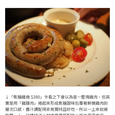
↓「焦糖雞捲 $380」乍看之下會以為是一整塊雞肉，但其
實是用「雞腿肉」捲起來形成焦糖甜味包覆著鮮嫩雞肉的
層次口感，醬汁調配得非常獨特且好吃，所以一上來就被