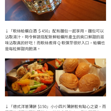
↓「軟絲蛤蠣白酒 ＄450」配有麵包一起享用，麵包可以
沾取湯汁，時令鮮蔬搭配新鮮蛤蠣所產生的爽口鮮甜的滋
味沾取真的好吃！而軟絲煮得 Q 軟彈牙很好入口，蛤蠣也
是每粒鮮甜肉飽滿。
↓「德式洋蔥薄餅 $150」小小四片薄餅較有點心之姿，而