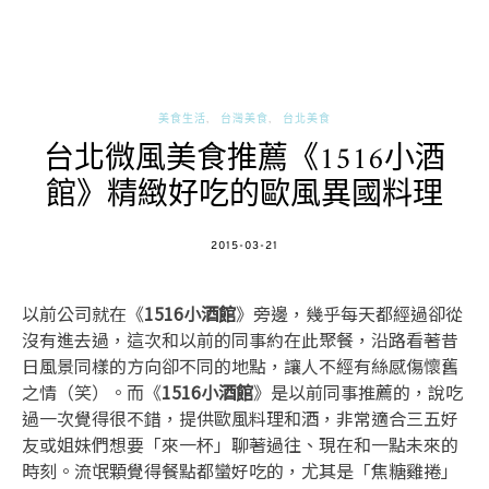
美食生活
台灣美食
台北美食
台北微風美食推薦《1516小酒
館》精緻好吃的歐風異國料理
POSTED
2015-03-21
ON
以前公司就在《
1516小酒館
》旁邊，幾乎每天都經過卻從
沒有進去過，這次和以前的同事約在此聚餐，沿路看著昔
日風景同樣的方向卻不同的地點，讓人不經有絲感傷懷舊
之情（笑）。而《
1516小酒館
》是以前同事推薦的，說吃
過一次覺得很不錯，提供歐風料理和酒，非常適合三五好
友或姐妹們想要「來一杯」聊著過往、現在和一點未來的
時刻。流氓顆覺得餐點都蠻好吃的，尤其是「焦糖雞捲」