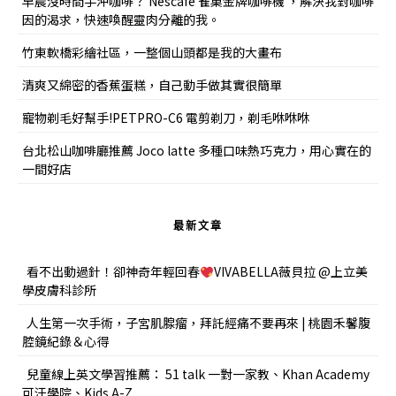
早晨沒時間手沖咖啡？ Nescafe 雀巢金牌咖啡機 ，解決我對咖啡
因的渴求，快速喚醒靈肉分離的我。
竹東軟橋彩繪社區，一整個山頭都是我的大畫布
清爽又綿密的香蕉蛋糕，自己動手做其實很簡單
寵物剃毛好幫手!PETPRO-C6 電剪剃刀，剃毛咻咻咻
台北松山咖啡廳推薦 Joco latte 多種口味熱巧克力，用心實在的
一間好店
最新文章
看不出動過針！卻神奇年輕回春
VIVABELLA薇貝拉 @上立美
學皮膚科診所
人生第一次手術，子宮肌腺瘤，拜託經痛不要再來 | 桃園禾馨腹
腔鏡紀錄＆心得
兒童線上英文學習推薦： 51 talk 一對一家教、Khan Academy
可汗學院、Kids A-Z