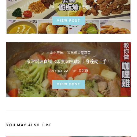
POSTED
2015-03-20
BY
流氓顆
ON
VIEW POST
人妻小廚房
我想這是家常菜
家常料理食譜《印度咖哩雞》1 分鐘就上手！
POSTED
2015-03-22
BY
流氓顆
ON
VIEW POST
YOU MAY ALSO LIKE