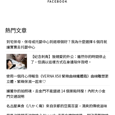
FACEBOOK
熱門文章
到宅保母、保母或托嬰中心到底哪個好？我為什麼選擇 6 個月就
讓寶寶去托嬰中心
【紀念刺青】致親愛的外公：雖然你的時間停止
了，但請以這樣方式在身邊陪伴我吧。
使用一個月心得報告《VERNA X50 緊緻曲線纖體霜》曲線雕塑更
立體，緊緻保濕一起來♡
擄獲你的拍照魂，去金門不能錯過 14 個景點特搜！內附大小金
門交通說明
名古屋美食《八かく庵》來自京都的豆腐百宴，清爽的傳統滋味