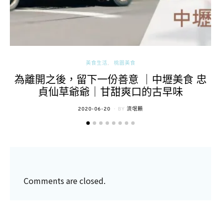
美食生活
桃園美食
為離開之後，留下一份善意 ｜中壢美食 忠
貞仙草爺爺｜甘甜爽口的古早味
POSTED
2020-06-20
BY
流氓顆
ON
Comments are closed.