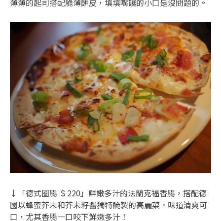
薄薄的起司搭配脆薄餅皮，填填嘴饞的小口是沒問題的。
↓「德式圈腸 ＄220」鮮嫩多汁的法蘭克福香腸，搭配德
國以蜂蜜芥末和芥末籽醬獨特醃製的高麗菜。味道清爽可
口，尤其香腸一口咬下鮮嫩多汁！