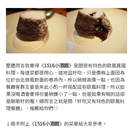
整體而言我覺得《
1516小酒館
》是間很有特色的歐風異國
料理，每道菜都很用心、道地且好吃，只是價格上面因為
位於台北微風對面的巷弄內，所以稍微高價一點。也因為
餐廳客群主要是來此小酌一杯搭配這些歐風料理，所以如
果沒喝酒會覺得份量稍嫌小了一點，但是如果有喝的話卻
是剛剛好的喔！總而言之就是間「好吃又有特色的歐風料
理餐廳」，推薦給你們♡
↓順手附上《
1516小酒館
》的菜單給大家參考。