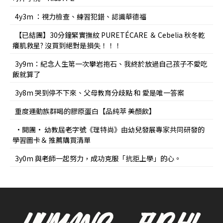
4y3m ：視力檢查、練習犯錯、認識華德福
【已結團】30分鐘緊實撫紋 PURETÉCARE ＆ Cebelia 秋冬乾
癢肌救星? 沒買到絕對是損失！！！
3y9m：紀念人生第一次攀岩抱石、我終於放過自己孩子不愛吃
飯就算了
3y8m 哭到停不下來、父母教育分歧點 和 愛是唯一答案
重度運動族群喝的膠原蛋白【品純萃 美顏飲】
•開團• 幼教屆老字號《理特尚》由幼兒發展專家共同研發的
學習圖卡＆ 推薦購買清單
3y0m 與老師一起努力，成功克服「抗拒上學」的心。