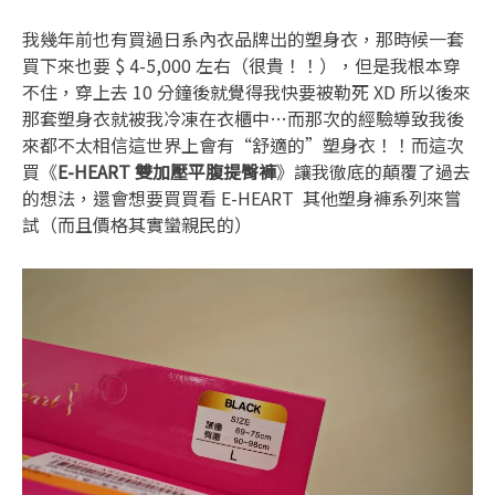
我幾年前也有買過日系內衣品牌出的塑身衣，那時候一套
買下來也要 $ 4-5,000 左右（很貴！！），但是我根本穿
不住，穿上去 10 分鐘後就覺得我快要被勒死 XD 所以後來
那套塑身衣就被我冷凍在衣櫃中…而那次的經驗導致我後
來都不太相信這世界上會有“舒適的”塑身衣！！而這次
買《
E-HEART 雙加壓平腹提臀褲
》讓我徹底的顛覆了過去
的想法，還會想要買買看 E-HEART 其他塑身褲系列來嘗
試（而且價格其實蠻親民的）