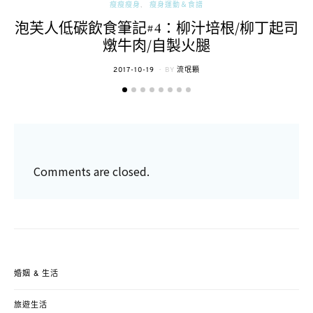
瘦瘦瘦身
瘦身運動＆食譜
泡芙人低碳飲食筆記#4：柳汁培根/柳丁起司
燉牛肉/自製火腿
POSTED
2017-10-19
BY
流氓顆
ON
Comments are closed.
婚姻 & 生活
旅遊生活