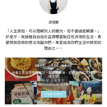
流氓顆
「人生很短，可以理解別人的眼光，但不要過度解讀。」
於是乎，我過著自由自在且偶爾耍點任性流氓的生活，喜
歡用我怪奇的想法洗腦你們，希望成為你們生活中微笑的
理由之一。
美食生活
台灣美食
台東美食
台東正氣夜市隨吃筆記，郭記古早味、初鹿鮮奶紅茶和現
烤生蚵
POSTED
2014-11-27
BY
流氓顆
ON
VIEW POST