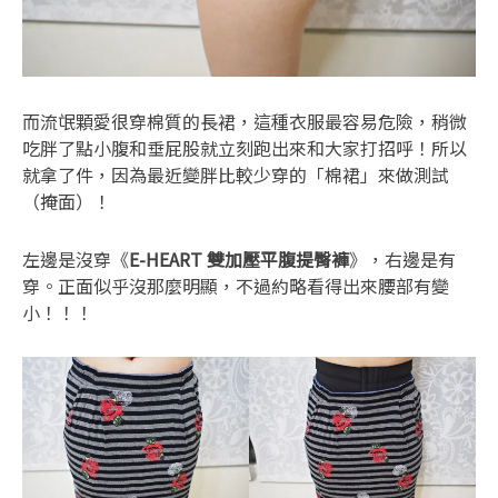
而流氓顆愛很穿棉質的長裙，這種衣服最容易危險，稍微
吃胖了點小腹和垂屁股就立刻跑出來和大家打招呼！所以
就拿了件，因為最近變胖比較少穿的「棉裙」來做測試
（掩面）！
左邊是沒穿《
E-HEART 雙加壓平腹提臀褲
》，右邊是有
穿。正面似乎沒那麼明顯，不過約略看得出來腰部有變
小！！！