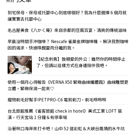
到宅保母、保母或托嬰中心到底哪個好？我為什麼選擇 6 個月就
讓寶寶去托嬰中心
名古屋美食《八かく庵》來自京都的豆腐百宴，清爽的傳統滋味
早晨沒時間手沖咖啡？ Nescafe 雀巢金牌咖啡機 ，解決我對咖啡
因的渴求，快速喚醒靈肉分離的我。
【紀念刺青】致親愛的外公：雖然你的時間停止
了，但請以這樣方式在身邊陪伴我吧。
使用一個月心得報告《VERNA X50 緊緻曲線纖體霜》曲線雕塑更
立體，緊緻保濕一起來♡
寵物剃毛好幫手!PETPRO-C6 電剪剃刀，剃毛咻咻咻
台北旅館推薦《雀客旅館 check in hotel》美式工業 LOFT 裝
潢，行天宮站 1 分鐘＆有停車場
沿著林口海岸來打卡吧！山中 52 道彩虹＆大峽谷風情的水牛坑