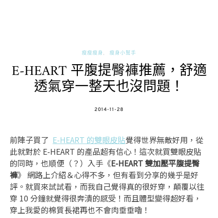
瘦瘦瘦身
瘦身小幫手
E-HEART 平腹提臀褲推薦，舒適
透氣穿一整天也沒問題！
POSTED
2014-11-28
ON
前陣子買了
E-HEART 的雙眼皮貼
覺得世界無敵好用，從
此就對於 E-HEART 的產品超有信心！這次就買雙眼皮貼
的同時，也順便（？）入手《
E-HEART 雙加壓平腹提臀
褲
》 網路上介紹＆心得不多，但有看到分享的幾乎是好
評。就買來試試看，而我自己覺得真的很好穿，顛覆以往
穿 10 分鐘就覺得很奔潰的感受！而且體型變得超好看，
穿上我愛的棉質長裙再也不會肉垂垂嚕！