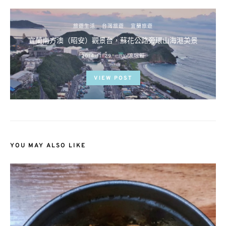
旅遊生活
台灣旅遊
宜蘭旅遊
宜蘭南方澳（昭安）觀景台，蘇花公路旁環山海港美景
POSTED
2014-11-29
BY
流氓顆
ON
VIEW POST
YOU MAY ALSO LIKE