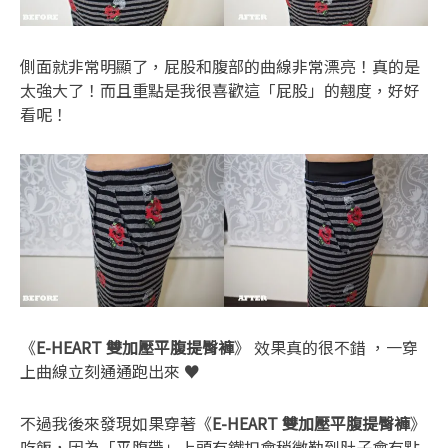
側面就非常明顯了，屁股和腹部的曲線非常漂亮！真的是
太強大了！而且重點是我很喜歡這「屁股」的翹度，好好
看呢！
《
E-HEART 雙加壓平腹提臀褲
》 效果真的很不錯 ，一穿
上曲線立刻通通跑出來 ♥
不過我後來發現如果穿著《
E-HEART 雙加壓平腹提臀褲
》
吃飯，因為「平腹帶」上頭有鐵扣會稍微勒到肚子會有點