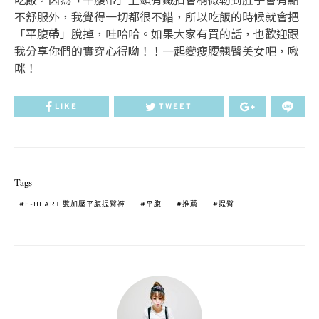
不舒服外，我覺得一切都很不錯，所以吃飯的時候就會把
「平腹帶」脫掉，哇哈哈。如果大家有買的話，也歡迎跟
我分享你們的實穿心得呦！！一起變瘦腰翹臀美女吧，啾
咪！
LIKE
TWEET
Tags
E-HEART 雙加壓平腹提臀褲
平腹
推薦
提臀