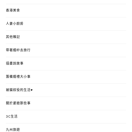
香港美食
人妻小廚房
其他雜記
帶著婚紗去旅行
插畫說故事
籌備婚禮大小事
被貓奴役的生活♥
關於婆媳那些事
3C生活
九州旅遊