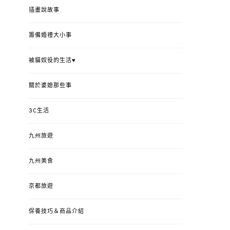
插畫說故事
籌備婚禮大小事
被貓奴役的生活♥
關於婆媳那些事
3C生活
九州旅遊
九州美食
京都旅遊
保養技巧＆商品介紹