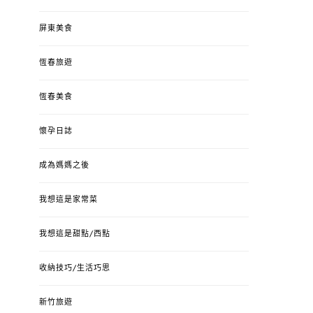
屏東美食
恆春旅遊
恆春美食
懷孕日誌
成為媽媽之後
我想這是家常菜
我想這是甜點/西點
收納技巧/生活巧思
新竹旅遊