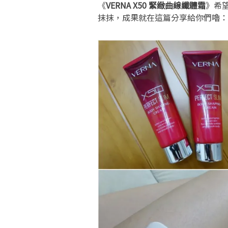
《
VERNA
X50 緊緻曲線纖體霜
》希
抹抹，成果就在這篇分享給你們嚕：