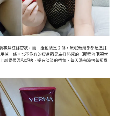
裝事鮮紅條管狀，而一組包裝是 2 條，流氓顆幾乎都是塗抹
可以用掉一條。也不像有的瘦身霜是主打熱感的（那種流氓顆就
上感覺很溫和舒適，還有淡淡的香氣，每天洗完澡擦著都覺