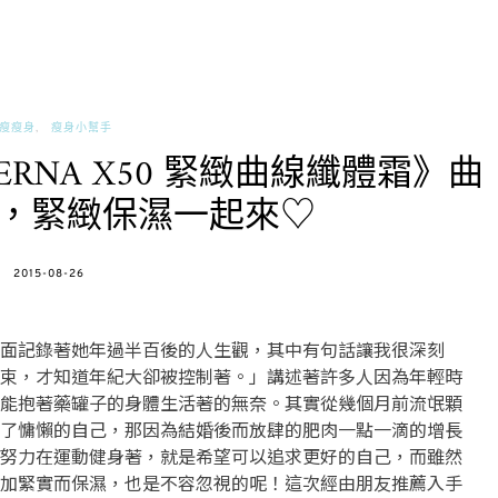
瘦瘦身
瘦身小幫手
RNA X50 緊緻曲線纖體霜》曲
，緊緻保濕一起來♡
POSTED
2015-08-26
ON
面記錄著她年過半百後的人生觀，其中有句話讓我很深刻
束，才知道年紀大卻被控制著。」講述著許多人因為年輕時
能抱著藥罐子的身體生活著的無奈。其實從幾個月前流氓顆
了慵懶的自己，那因為結婚後而放肆的肥肉一點一滴的增長
努力在運動健身著，就是希望可以追求更好的自己，而雖然
加緊實而保濕，也是不容忽視的呢！這次經由朋友推薦入手