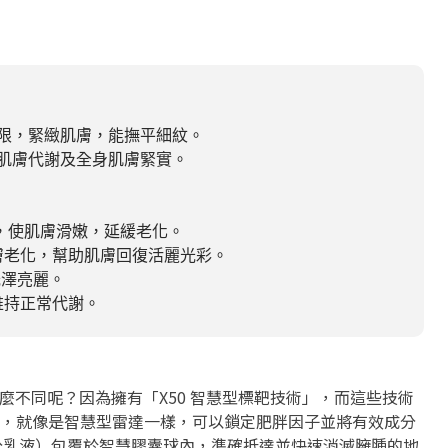
上限，緊緻肌膚，能撫平細紋。
升肌膚代謝及全身肌膚緊實。
，使肌膚滑嫩，延緩老化。
膚老化，幫助肌膚回復活麗光彩。
光澤亮麗。
維持正常代謝。
什麼不同呢？因為擁有「X50 智慧型標靶技術」，而這些技術
，就像是智慧型雷達一樣，可以鎖定肥胖因子並將有效成分
成分乳液）包覆於智慧膠囊球內，準確抵達並快速消滅臃腫的地