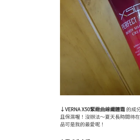
↓
VERNA X50緊緻曲線纖體霜
的成
且保濕喔！沒辦法～夏天長時間待在
品可是我的最愛呢！