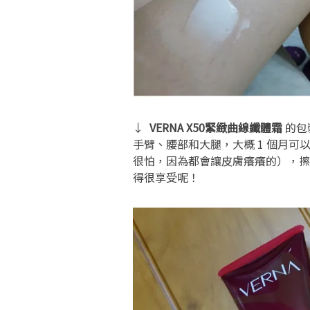
↓
VERNA X50緊緻曲線纖體霜
的包
手臂、腰部和大腿，大概 1 個月
很怕，因為都會讓皮膚癢癢的），擦
得很享受呢！