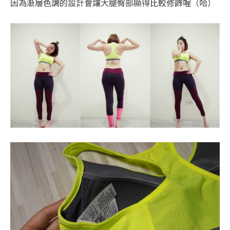
因為漸層色調的設計會讓大腿臀部顯得比較修飾喔（哈）