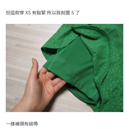
但這款穿 XS 有點緊 所以我就選 S 了
一樣褲頭有綁帶