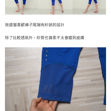
我還蠻喜歡褲子尾端有紗狀的設計
除了比較透氣外，紗質也算柔不太會磨到皮膚