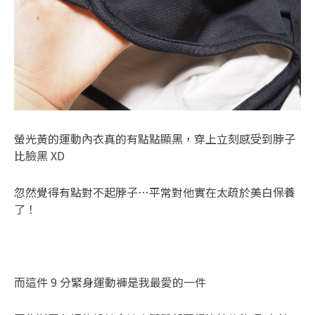
螢光黃的運動內衣真的有點點顯黑，穿上立刻感受到脖子
比臉黑 XD
忽然覺得有點對不起脖子…平常對他實在太疏於美白保養
了！
而這件 9 分緊身運動褲是我最愛的一件