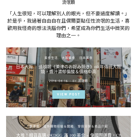
流氓顆
「人生很短，可以理解別人的眼光，但不要過度解讀。」
於是乎，我過著自由自在且偶爾耍點任性流氓的生活，喜
歡用我怪奇的想法洗腦你們，希望成為你們生活中微笑的
理由之一。
美食生活
大阪美食
日本美食
日本大阪｜ 道頓堀《美津のお好み焼き》60 年傳統大阪
燒，醬汁濃郁偏酸＆價格中高
POSTED
2016-04-16
BY
流氓顆
ON
VIEW POST
愛漂亮
國外購物經驗＆開箱
穿搭分享＆商品介紹
大推！韓貨直購 OKDGG 滿 100 美金 = 免國際運費，CP