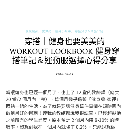
瘦瘦瘦身
愛漂亮
瘦身小幫手
穿搭分享＆商品介紹
穿搭｜健身也要美美的
WORKOUT LOOKBOOK 健身穿
搭筆記＆運動服選擇心得分享
POSTED
2016-04-17
ON
轉眼健身也已經一個月了，也上了 12 堂的教練課（總共
20 堂/2 個月內上完），這個月幾乎過著「健身房-家裡」
兩點一線的生活，為了就是要讓健身這件事情在短時間內
做到最好的衝刺！連我的教練都說我很認真，已經超越他
之前所有的學生進度，原本預計 2 個月內降 8-10% 的體
脂率，沒想到我在一個月內就降了 8.2% ，只能說想做一