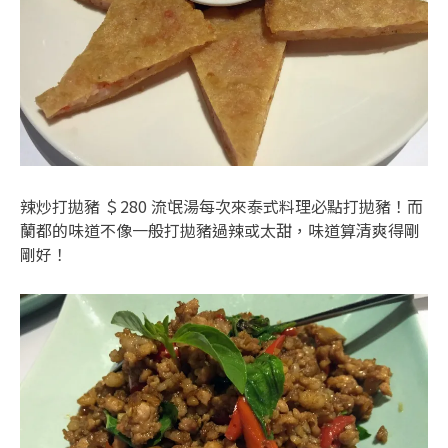
辣炒打拋豬 ＄280 流氓湯每次來泰式料理必點打拋豬！而
蘭都的味道不像一般打拋豬過辣或太甜，味道算清爽得剛
剛好！