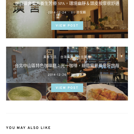
林口璞舍東方養生芳療 SPA，環境幽靜＆頭皮按摩很舒適
POSTED
2014-12-24
BY
流氓顆
ON
VIEW POST
美食生活
台灣美食
台北美食
台北中山區特色咖啡廳：光一咖啡，綠意窗景風景好悠哉
POSTED
2014-12-26
BY
流氓顆
ON
VIEW POST
YOU MAY ALSO LIKE