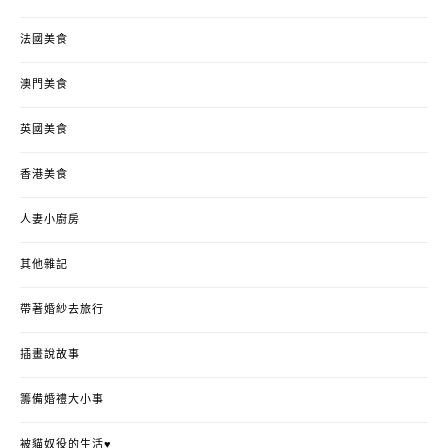
法國美食
澳門美食
英國美食
香港美食
人妻小廚房
其他雜記
帶著婚紗去旅行
插畫說故事
籌備婚禮大小事
被貓奴役的生活♥