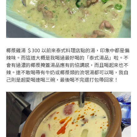
椰漿雞湯 ＄300 以前來泰式料理店點的湯，印象中都是偏
辣味。而這道大概是我喝過最好喝的「泰式湯品」啦。不
會有過濃的椰漿掩蓋湯品應有的協調感，而且喝起來也不
辣。連不敢喝帶有牛奶或椰漿類的流氓湯都可以喝，我自
己則是超愛喝連喝三碗，最後喝不完還打包帶回家！