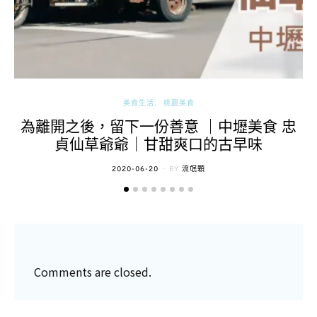
美食生活
桃園美食
為離開之後，留下一份善意 ｜中壢美食 忠
貞仙草爺爺｜甘甜爽口的古早味
POSTED
2020-06-20
BY
流氓顆
ON
Comments are closed.