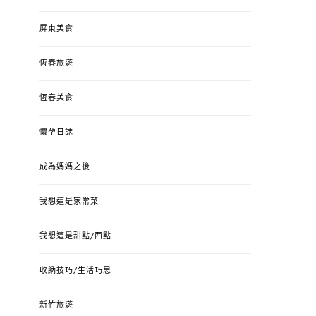
屏東美食
恆春旅遊
恆春美食
懷孕日誌
成為媽媽之後
我想這是家常菜
我想這是甜點/西點
收納技巧/生活巧思
新竹旅遊