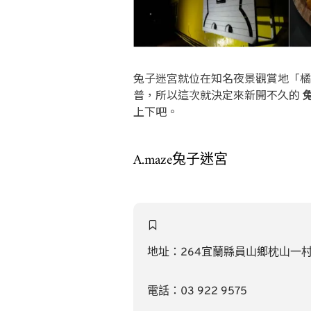
兔子迷宮就位在知名夜景觀賞地「橘
普，所以這次就決定來新開不久的
上下吧。
A.maze兔子迷宮
地址：264宜蘭縣員山鄉枕山一村15
電話：03 922 9575