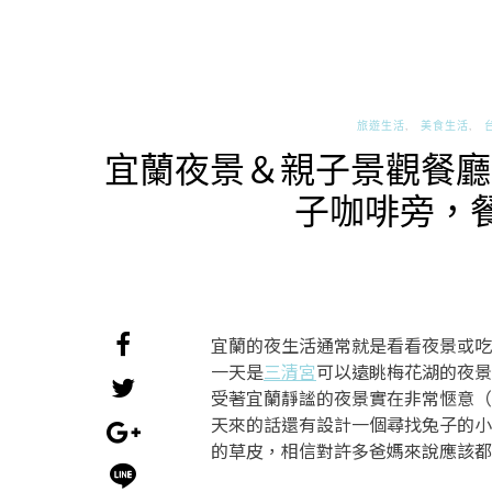
旅遊生活
美食生活
宜蘭夜景＆親子景觀餐廳推
子咖啡旁，
宜蘭的夜生活通常就是看看夜景或吃
一天是
三清宮
可以遠眺梅花湖的夜景
受著宜蘭靜謐的夜景實在非常愜意（
天來的話還有設計一個尋找兔子的小
的草皮，相信對許多爸媽來說應該都