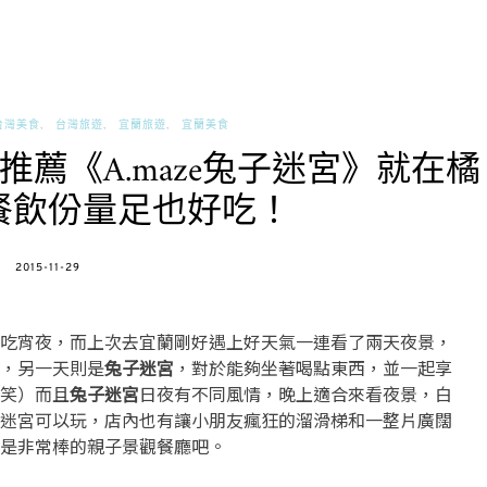
台灣美食
台灣旅遊
宜蘭旅遊
宜蘭美食
薦《A.maze兔子迷宮》就在橘
餐飲份量足也好吃！
POSTED
2015-11-29
ON
吃宵夜，而上次去宜蘭剛好遇上好天氣一連看了兩天夜景，
，另一天則是
兔子迷宮
，對於能夠坐著喝點東西，並一起享
笑）而且
兔子迷宮
日夜有不同風情，晚上適合來看夜景，白
迷宮可以玩，店內也有讓小朋友瘋狂的溜滑梯和一整片廣闊
是非常棒的親子景觀餐廳吧。