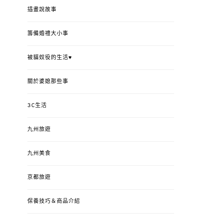
插畫說故事
籌備婚禮大小事
被貓奴役的生活♥
關於婆媳那些事
3C生活
九州旅遊
九州美食
京都旅遊
保養技巧＆商品介紹