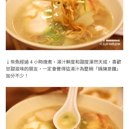
↓柴魚經過 4 小時燉煮，湯汁鮮度和甜度渾然天成，喜歡
甘甜滋味的朋友，一定會覺得這湯汁為整碗「鍋燒意麵」
加分不少！