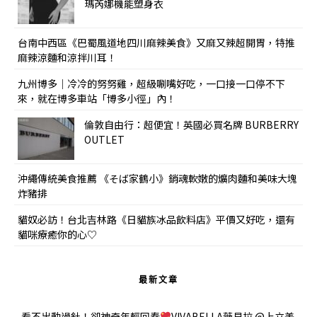
瑪芮娜機能塑身衣
台南中西區《巴蜀風道地四川麻辣美食》又麻又辣超開胃，特推
麻辣涼麵和涼拌川耳！
九州博多｜冷冷的努努雞，超級唰嘴好吃，一口接一口停不下
來，就在博多車站「博多小徑」內！
倫敦自由行：超便宜！英國必買名牌 BURBERRY
OUTLET
沖繩傳統美食推薦 《そば家鶴小》銷魂軟嫩的爌肉麵和美味大塊
炸豬排
貓奴必訪！台北吉林路《日貓族冰品飲料店》平價又好吃，還有
貓咪療癒你的心♡
最新文章
看不出動過針！卻神奇年輕回春
VIVABELLA薇貝拉 @上立美