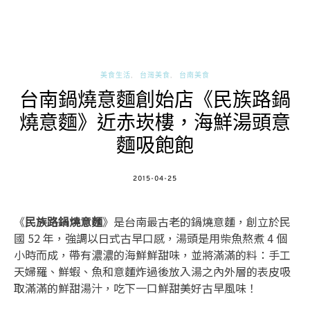
美食生活
台灣美食
台南美食
台南鍋燒意麵創始店《民族路鍋
燒意麵》近赤崁樓，海鮮湯頭意
麵吸飽飽
POSTED
2015-04-25
ON
《
民族路鍋燒意麵
》是台南最古老的鍋燒意麵，創立於民
國 52 年，強調以日式古早口感，湯頭是用柴魚熬煮 4 個
小時而成，帶有濃濃的海鮮鮮甜味，並將滿滿的料：手工
天婦羅、鮮蝦
、魚和意麵炸過後放入湯之內外層的表皮吸
取滿滿的鮮甜湯汁，吃下一口鮮甜美好古早風味！