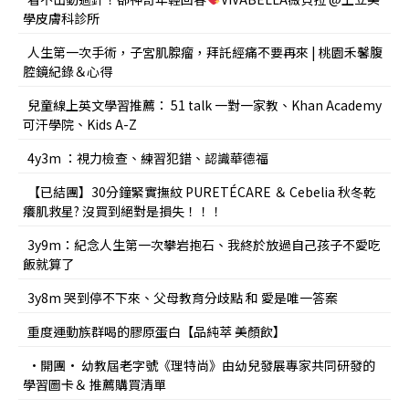
學皮膚科診所
人生第一次手術，子宮肌腺瘤，拜託經痛不要再來 | 桃園禾馨腹
腔鏡紀錄＆心得
兒童線上英文學習推薦： 51 talk 一對一家教、Khan Academy
可汗學院、Kids A-Z
4y3m ：視力檢查、練習犯錯、認識華德福
【已結團】30分鐘緊實撫紋 PURETÉCARE ＆ Cebelia 秋冬乾
癢肌救星? 沒買到絕對是損失！！！
3y9m：紀念人生第一次攀岩抱石、我終於放過自己孩子不愛吃
飯就算了
3y8m 哭到停不下來、父母教育分歧點 和 愛是唯一答案
重度運動族群喝的膠原蛋白【品純萃 美顏飲】
•開團• 幼教屆老字號《理特尚》由幼兒發展專家共同研發的
學習圖卡＆ 推薦購買清單