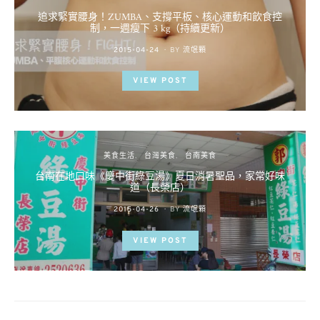
追求緊實腰身！ZUMBA、支撐平板、核心運動和飲食控
制，一週瘦下 3 kg（持續更新）
POSTED
2015-04-24
BY
流氓顆
ON
VIEW POST
美食生活
台灣美食
台南美食
台南在地口味《慶中街綠豆湯》夏日消暑聖品，家常好味
道（長榮店）
POSTED
2015-04-26
BY
流氓顆
ON
VIEW POST