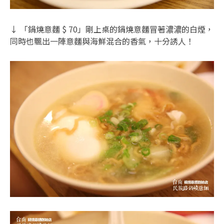
↓ 「鍋燒意麵 $ 70」剛上桌的鍋燒意麵冒著濃濃的白煙，
同時也飄出一陣意麵與海鮮混合的香氣，十分誘人！