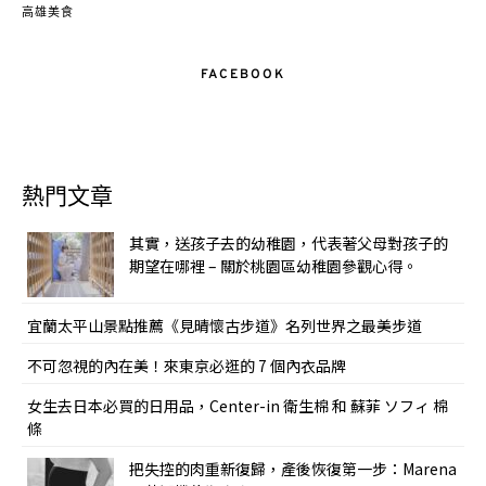
高雄美食
FACEBOOK
熱門文章
其實，送孩子去的幼稚園，代表著父母對孩子的
期望在哪裡 – 關於桃園區幼稚園參觀心得。
宜蘭太平山景點推薦《見晴懷古步道》名列世界之最美步道
不可忽視的內在美！來東京必逛的 7 個內衣品牌
女生去日本必買的日用品，Center-in 衛生棉 和 蘇菲 ソフィ 棉
條
把失控的肉重新復歸，產後恢復第一步：Marena