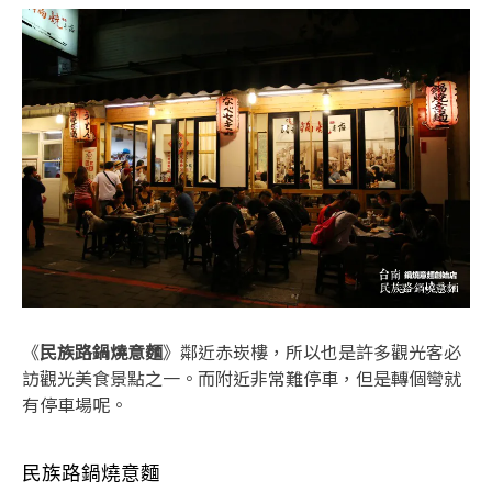
《
民族路鍋燒意麵
》鄰近赤崁樓，所以也是許多觀光客必
訪觀光美食景點之一。而附近非常難停車，但是轉個彎就
有停車場呢。
民族路鍋燒意麵