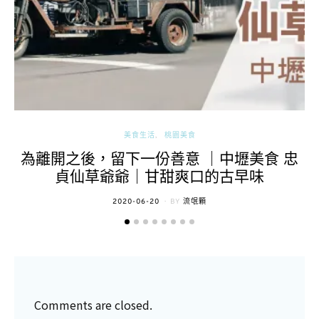
美食生活
桃園美食
為離開之後，留下一份善意 ｜中壢美食 忠
貞仙草爺爺｜甘甜爽口的古早味
POSTED
2020-06-20
BY
流氓顆
ON
Comments are closed.