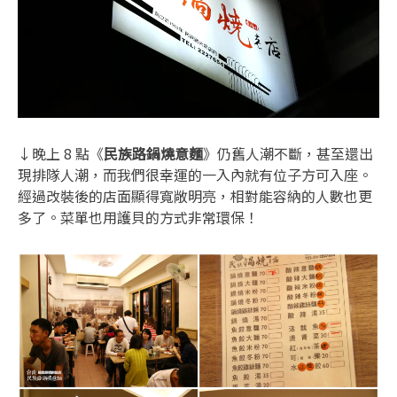
↓晚上 8 點《
民族路鍋燒意麵
》仍舊人潮不斷，甚至還出
現排隊人潮，而我們很幸運的一入內就有位子方可入座。
經過改裝後的店面顯得寬敞明亮，相對能容納的人數也更
多了。菜單也用護貝的方式非常環保！