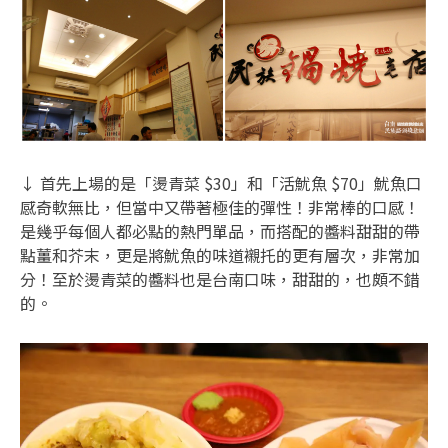
↓ 首先上場的是「燙青菜 $30」和「活魷魚 $70」魷魚口
感奇軟無比，但當中又帶著極佳的彈性！非常棒的口感！
是幾乎每個人都必點的熱門單品，而搭配的醬料甜甜的帶
點薑和芥末，更是將魷魚的味道襯托的更有層次，非常加
分！至於燙青菜的醬料也是台南口味，甜甜的，也頗不錯
的。