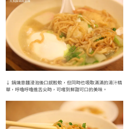
↓ 鍋燒意麵浸泡後口感較軟，但同時也吸取滿滿的湯汁精
華，呼嚕呼嚕進舌尖時，可嚐到鮮甜可口的美味。