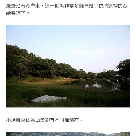
繼續沿著湖岸走，這一側就非常多雜草幾乎快將這裡的湖
給吞噬了。
不過雜草依著山景卻有不同風情在。