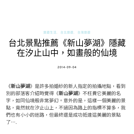
旅遊生活
台北旅遊
台灣旅遊
台北景點推薦《新山夢湖》隱藏
在汐止山中，如畫般的仙境
POSTED
2014-09-04
ON
《
新山夢湖
》是許多拍婚紗的新人指定的拍攝地點，看到
別的部落客介紹時覺得《
新山夢湖
》不枉費它美麗的名
字，如同仙境般非常夢幻。意外的是，這樣一個美麗的景
點，竟然就在汐止山上，不過因為路上的指標不算多，我
們也有小小的迷路，但最終還是成功抵達這美麗的景點
了….