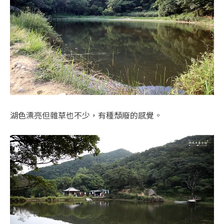
湖色漂亮但雜草也不少，有種頹廢的感覺。