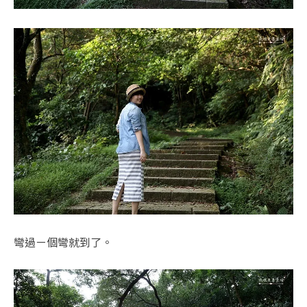
彎過ㄧ個彎就到了。