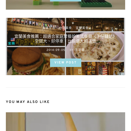
美食生活
台灣美食
宜蘭美食
宜蘭美食推薦：超適合家庭聚餐的美式餐廳《牛仔驛站》
空間大、好停車，比臉還大的漢堡
POSTED
2014-09-05
BY
流氓顆
ON
VIEW POST
YOU MAY ALSO LIKE