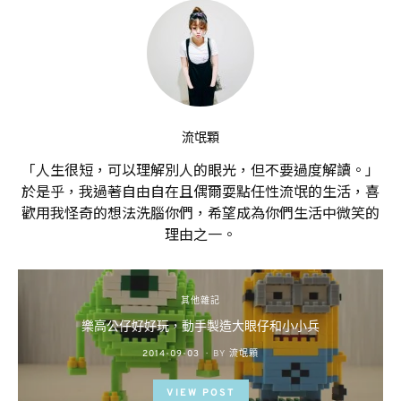
流氓顆
「人生很短，可以理解別人的眼光，但不要過度解讀。」
於是乎，我過著自由自在且偶爾耍點任性流氓的生活，喜
歡用我怪奇的想法洗腦你們，希望成為你們生活中微笑的
理由之一。
其他雜記
樂高公仔好好玩，動手製造大眼仔和小小兵
POSTED
2014-09-03
BY
流氓顆
ON
VIEW POST