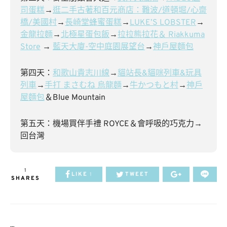
司蛋糕
→
逛二手古著和百元商店：難波/道頓堀/心齋
橋/美國村
→
長崎堂蜂蜜蛋糕
→
LUKE’S LOBSTER
→
金龍拉麵
→
北極星蛋包飯
→
拉拉熊拉花＆ Riakkuma
Store
→
藍天大廈-空中庭園展望台
→
神戶屋麵包
第四天：
和歌山貴志川線
→
貓站長&貓咪列車&玩具
列車
→
手打 まさむね 烏龍麵
→
牛かつもと村
→
神戶
屋麵包
＆Blue Mountain
第五天：機場買伴手禮 ROYCE＆會呼吸的巧克力→
回台灣
1
LIKE
TWEET
1
SHARES