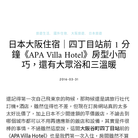
旅遊生活
國外住宿
大阪旅遊
日本旅遊
日本大阪住宿｜四丁目站前 1 分
鐘《APA Villa Hotel》房型小而
巧，還有大眾浴和三溫暖
POSTED
2016-03-31
ON
還記得第一次自己飛東京的時候，那時候還是請旅行社代
訂機+酒店，雖然住得也不差，但現在訂房網站真的太多
太好比價了，加上日本不少間連鎖的平價飯店，不論去到
哪個城市都可以不用再適應新的飯店和設備，其實是件很
棒的事情。不過雖然這麼說，這間
大阪谷町四丁目站
前的
《
APA Villa Hotel
》也是我們第一次入住，房間雖然不算