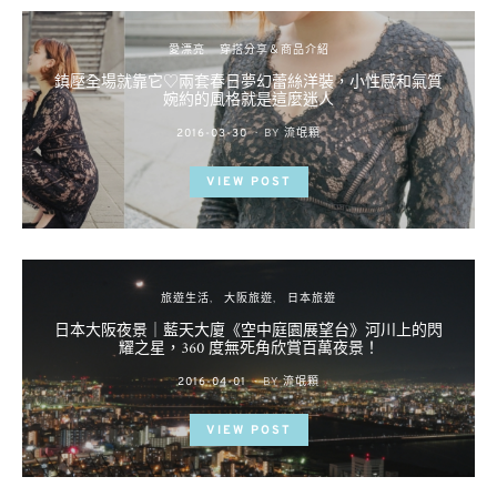
愛漂亮
穿搭分享＆商品介紹
鎮壓全場就靠它♡兩套春日夢幻蕾絲洋裝，小性感和氣質
婉約的風格就是這麼迷人
POSTED
2016-03-30
BY
流氓顆
ON
VIEW POST
旅遊生活
大阪旅遊
日本旅遊
日本大阪夜景｜藍天大廈《空中庭園展望台》河川上的閃
耀之星，360 度無死角欣賞百萬夜景！
POSTED
2016-04-01
BY
流氓顆
ON
VIEW POST