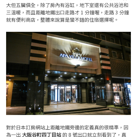
大但五臟俱全，除了房內有浴缸，地下室還有公共浴池和
三溫暖，而且距離地鐵出口走路才 1 分鐘喔，走路 3 分鐘
就有便利商店，整體來說算是蠻不錯的住宿選擇呢。
對於日本訂房網站上距離地鐵旁邊的定義真的很精準，因
為一出
大阪谷町四丁目站
的 8 號出口就立刻看到了，真