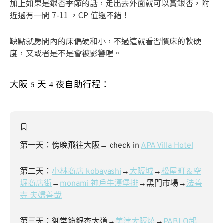
加上如果是銀杏季節的話，走出去外面就可以賞銀杏，附
近還有一間 7-11 ，CP 值還不錯！
缺點就房間內的床偏硬和小，不過這就看習慣床的軟硬
度，又或者是不是會被影響喔。
大阪 5 天 4 夜自助行程：
第一天：傍晚飛往大阪→ check in
APA Villa Hotel
第二天：
小林商店 kobayashi
→
大阪城
→
松屋町＆空
堀商店街
→
monami 神戶牛漢堡排
→黑門市場→
法善
寺 夫婦善哉
第三天：御堂筋銀杏大道→
美津大阪燒
→
PABLO起