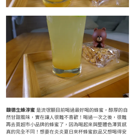
馥德生蜂淳蜜
是流氓顆目前喝過最好喝的蜂蜜，醇厚的自
然甘甜風味，實在讓人很難不喜歡！喝過一次之後，很難
再去買超市小品牌的蜂蜜了，因為喝起來與整體色澤質感
真的完全不同！想要在炎炎夏日來杯蜂蜜飲品又想喝得安