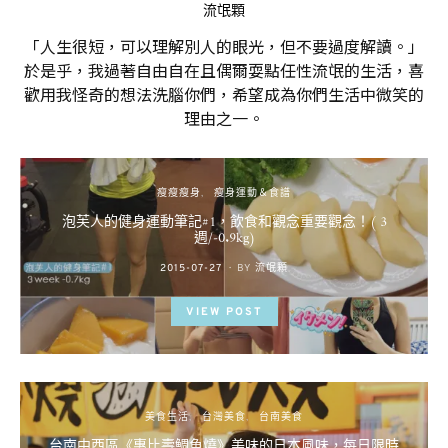
流氓顆
「人生很短，可以理解別人的眼光，但不要過度解讀。」
於是乎，我過著自由自在且偶爾耍點任性流氓的生活，喜
歡用我怪奇的想法洗腦你們，希望成為你們生活中微笑的
理由之一。
瘦瘦瘦身
瘦身運動＆食譜
泡芙人的健身運動筆記#1，飲食和觀念重要觀念！( 3
週/-0.9kg)
POSTED
2015-07-27
BY
流氓顆
ON
VIEW POST
美食生活
台灣美食
台南美食
台南中西區《惠比壽鯛魚燒》美味的日本風味，每日限時