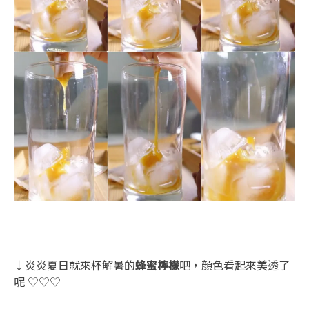
↓炎炎夏日就來杯解暑的
蜂蜜檸檬
吧，顏色看起來美透了
呢 ♡♡♡