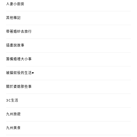
人妻小廚房
其他雜記
帶著婚紗去旅行
插畫說故事
籌備婚禮大小事
被貓奴役的生活♥
關於婆媳那些事
3C生活
九州旅遊
九州美食