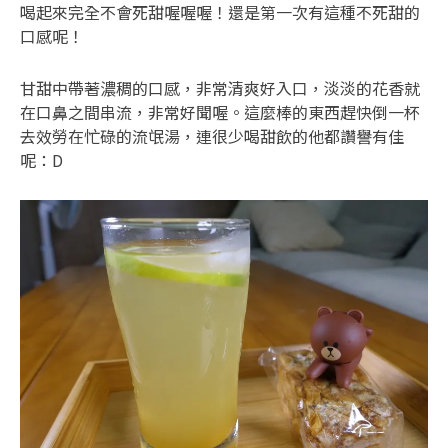
喝起來完全不會死甜喔喔喔！還是第一次有這種不死甜的
口感呢！
甘甜中帶著濃稠的口感，非常清爽好入口，淡淡的花香就
在口鼻之間串流，非常好聞喔。這麼棒的東西趕快倒一杯
去效勞在忙碌的流氓湯，連很少喝甜飲的他都讚譽有佳
呢：D