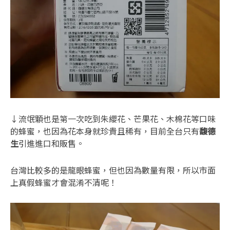
↓流氓顆也是第一次吃到朱纓花、芒果花、木棉花等口味
的蜂蜜，也因為花本身就珍貴且稀有，目前全台只有
馥德
生
引進進口和販售。
台灣比較多的是龍眼蜂蜜，但也因為數量有限，所以市面
上真假蜂蜜才會混淆不清呢！