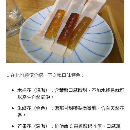
↓在此也順便介紹一下 3 種口味特色：
木棉花（淺咖）：含葉酸口感微甜，不加水搖晃就可
以產生自然氣泡。
朱纓花（金色）：濃郁甘甜帶點微微酸，含有天然花
香。
芒果花（深咖）：維他命 C 高達龍眼 4 倍，口感無