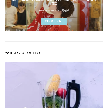
販售
POSTED
2015-07-30
BY
流氓顆
ON
VIEW POST
YOU MAY ALSO LIKE