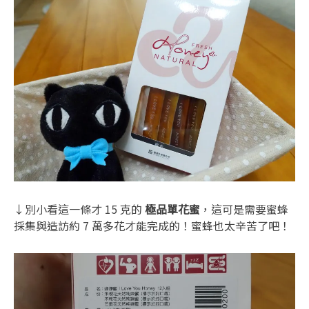
↓別小看這一條才 15 克的
極品單花蜜
，這可是需要蜜蜂
採集與造訪約
7
萬多花才能完成的！蜜蜂也太辛苦了吧！