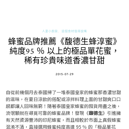
人妻小廚房
這個食材值得說嘴
蜂蜜品牌推薦《馥德生蜂淳蜜》
純度95 ％ 以上的極品單花蜜，
稀有珍貴味道香濃甘甜
POSTED
2015-07-29
ON
自從前幾個月去泰國掃了一堆泰國皇家的蜂蜜那香濃甘甜
的滋味，在夏日涼飲的搭配或涼拌料理上面的甘甜爽口口
感都讓人回味無窮！隨著泰國皇家蜂蜜的囤貨用盡之後，
流氓顆就在尋覓可靠的蜂蜜品牌！發現《
馥德生
》引進擁
有天然資源豐沛的印尼蜂蜜，而且相較於市面上真假蜂蜜
混淆不清，直接選用蜂蜜純度高達 95 ％ 的「極品單花