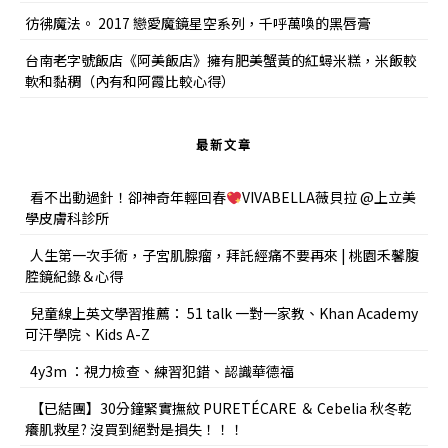
彷彿魔法。 2017 戀愛魔鏡星空系列，千呼萬喚的黑唇膏
台南老字號飯店《阿美飯店》擁有肥美蟹黃的紅蟳米糕，米飯較
軟和黏稠（內有和阿霞比較心得）
最新文章
看不出動過針！卻神奇年輕回春
VIVABELLA薇貝拉 @上立美
學皮膚科診所
人生第一次手術，子宮肌腺瘤，拜託經痛不要再來 | 桃園禾馨腹
腔鏡紀錄＆心得
兒童線上英文學習推薦： 51 talk 一對一家教、Khan Academy
可汗學院、Kids A-Z
4y3m ：視力檢查、練習犯錯、認識華德福
【已結團】30分鐘緊實撫紋 PURETÉCARE ＆ Cebelia 秋冬乾
癢肌救星? 沒買到絕對是損失！！！