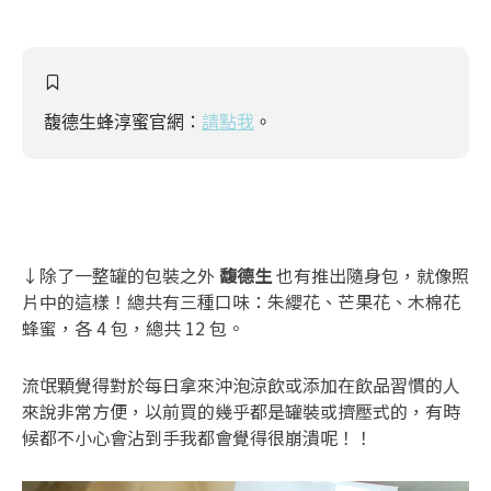
馥德生蜂淳蜜官網：
請點我
。
↓除了一整罐的包裝之外
馥德生
也有推出隨身包，就像照
片中的這樣！總共有三種口味：朱纓花、
芒果花、木棉花
蜂蜜，各 4 包，總共 12 包。
流氓顆覺得對於每日拿來沖泡涼飲或添加在飲品習慣的人
來說非常方便，以前買的幾乎都是罐裝或擠壓式的，有時
候都不小心會沾到手我都會覺得很崩潰呢！！