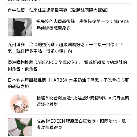
台中住宿｜住來住去還是最喜歡《愛麗絲國際大飯店》
把失控的肉重新復歸，產後恢復第一步：Marena
瑪芮娜機能塑身衣
九州博多｜冷冷的努努雞，超級唰嘴好吃，一口接一口停不下
來，就在博多車站「博多小徑」內！
香港購物推薦 RABEANCO 全真皮包包，質感好超棒收納設計的
側背包、後背包
日本名古屋甜點推薦《HARBS》水果奶油千層派，不吃會捶心肝
的朝聖之旅
精選 5 間台灣直送+免運國外購物網站
海外直購
省錢小撇步
成為 IMEDEEN 膠原蛋白狂教徒，眼圈淡化、肌
膚改善看得見