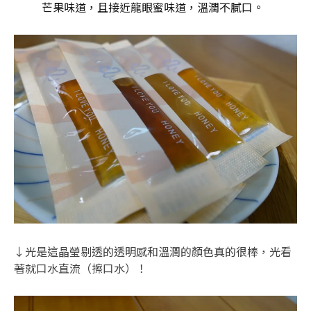
芒果味道，且接近龍眼蜜味道，溫潤不膩口。
↓光是這晶瑩剔透的透明感和溫潤的顏色真的很棒，光看
著就口水直流（擦口水）！