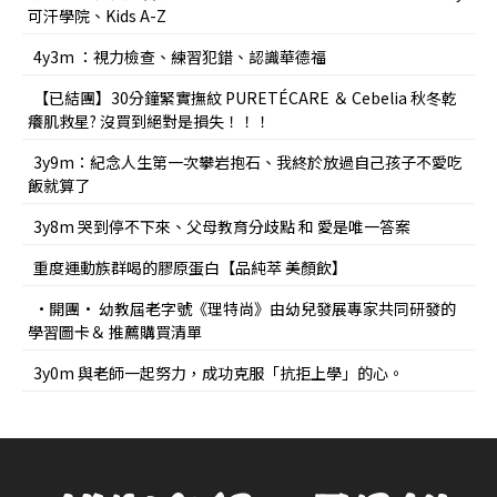
可汗學院、Kids A-Z
4y3m ：視力檢查、練習犯錯、認識華德福
【已結團】30分鐘緊實撫紋 PURETÉCARE ＆ Cebelia 秋冬乾
癢肌救星? 沒買到絕對是損失！！！
3y9m：紀念人生第一次攀岩抱石、我終於放過自己孩子不愛吃
飯就算了
3y8m 哭到停不下來、父母教育分歧點 和 愛是唯一答案
重度運動族群喝的膠原蛋白【品純萃 美顏飲】
•開團• 幼教屆老字號《理特尚》由幼兒發展專家共同研發的
學習圖卡＆ 推薦購買清單
3y0m 與老師一起努力，成功克服「抗拒上學」的心。