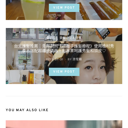
VIEW POST
愛漂亮
變髮日記＆保養
台北護髮推薦：青絲胡同《超離子護髮療程》使用植村秀
產品搭配超離子儀器，用專業呵護秀髮和頭皮♡
POSTED
2015-07-31
BY
流氓顆
ON
VIEW POST
YOU MAY ALSO LIKE