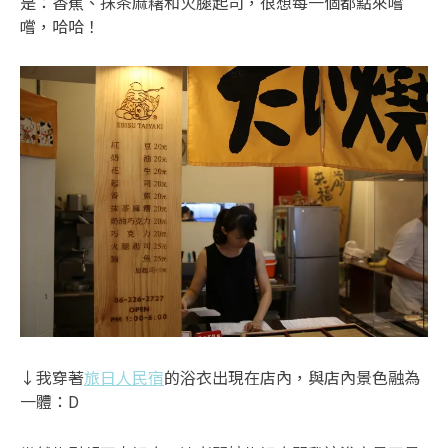
是：香蕉、抹茶麻糬和火腿起司，很想每一個都點來嚐
嚐，哈哈！
↓我穿著
旅日人民宿
的浴衣出現在店內，與店內景色融為
一體：D