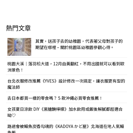
熱門文章
其實，送孩子去的幼稚園，代表著父母對孩子的
期望在哪裡 – 關於桃園區幼稚園參觀心得。
桃園大溪｜落羽松大道，12月由黃翻紅，不用出國就可以看到歐
洲景色！
台北衣服修改推薦《YVES》設計修改一次搞定，讓衣服更有型的
魔法師
去日本都買一樣的零食嗎？ 5 款沖繩必買零食推薦！
女孩夏日涼飲 DIY《黑糖醃檸檬》加水飲用或飯後解膩都超適合
呦♡
路過會被鰻魚炭香勾魂的《KADOYA かど屋》北海道在地人氣鰻
魚飯