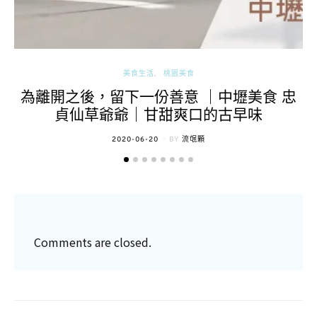
美食生活
桃園美食
為離開之後，留下一份善意 ｜中壢美食 忠
貞仙草爺爺｜甘甜爽口的古早味
POSTED
2020-06-20
BY
流氓顆
ON
Comments are closed.