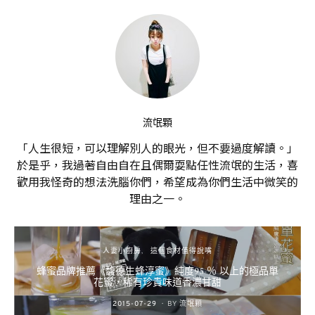
流氓顆
「人生很短，可以理解別人的眼光，但不要過度解讀。」
於是乎，我過著自由自在且偶爾耍點任性流氓的生活，喜
歡用我怪奇的想法洗腦你們，希望成為你們生活中微笑的
理由之一。
人妻小廚房
這個食材值得說嘴
蜂蜜品牌推薦《馥德生蜂淳蜜》純度95 ％ 以上的極品單
花蜜，稀有珍貴味道香濃甘甜
POSTED
2015-07-29
BY
流氓顆
ON