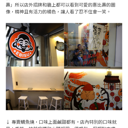
壽」所以店外招牌和牆上都可以看到可愛的惠比壽的圖
像，精神且有活力的橘色，讓人看了忍不住會一笑。
↓ 專賣鯛魚燒，口味上面鹹甜都有。店內特別的口味就