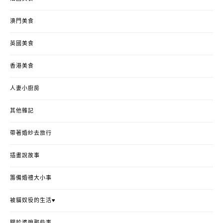
澳門美食
英國美食
香港美食
人妻小廚房
其他雜記
帶著婚紗去旅行
插畫說故事
籌備婚禮大小事
被貓奴役的生活♥
關於婆媳那些事