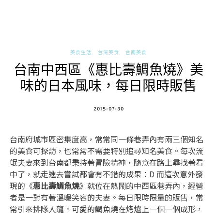
美食生活
台灣美食
台南美食
台南中西區《惠比壽鯛魚燒》美
味的日本風味，每日限時販售
POSTED
2015-07-30
ON
台南府城市區密集度高，常常同一條巷弄內有兩三個知名
的美食可探訪，也常常不需要特別追尋知名美食。每次流
氓夫妻來到台南都秉持著冒險精神，隨意在路上尋找著看
中了，就走進去嘗試都會有不錯的成果：D 而這次意外發
現的《
惠比壽鯛魚燒
》就位在熱鬧的中西區巷弄內，經營
者是一對有著溫暖笑容的夫妻。每日限時限量的販售，常
常引來排隊人龍。可愛的鯛魚燒在烤爐上一個一個成形，