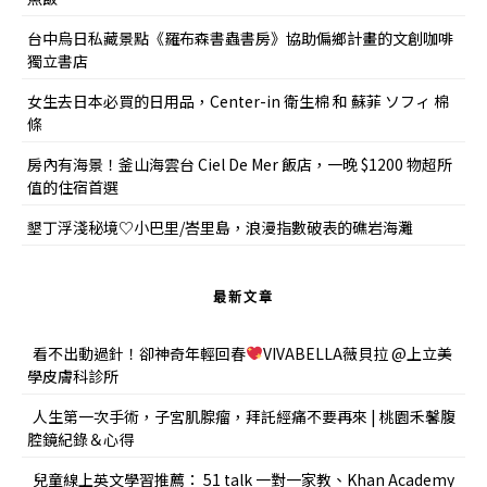
台中烏日私藏景點《羅布森書蟲書房》協助偏鄉計畫的文創咖啡
獨立書店
女生去日本必買的日用品，Center-in 衛生棉 和 蘇菲 ソフィ 棉
條
房內有海景！釜山海雲台 Ciel De Mer 飯店，一晚 $1200 物超所
值的住宿首選
墾丁浮淺秘境♡小巴里/峇里島，浪漫指數破表的礁岩海灘
最新文章
看不出動過針！卻神奇年輕回春
VIVABELLA薇貝拉 @上立美
學皮膚科診所
人生第一次手術，子宮肌腺瘤，拜託經痛不要再來 | 桃園禾馨腹
腔鏡紀錄＆心得
兒童線上英文學習推薦： 51 talk 一對一家教、Khan Academy