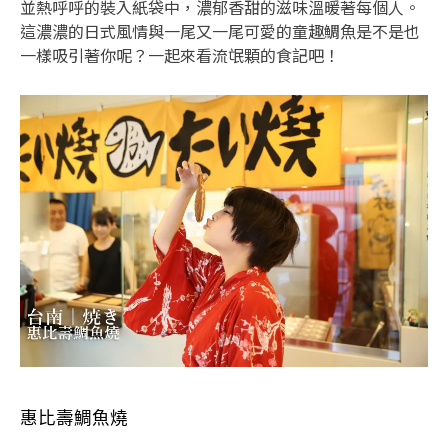
並熱呼呼的裝入紙袋中，濃郁香甜的滋味溫暖著每個人。
這濃濃的日式風情與一尾又一尾可愛的童趣鯛魚是不是也
一樣吸引著你呢？一起來看流氓顆的食記吧！
惠比壽鯛魚燒