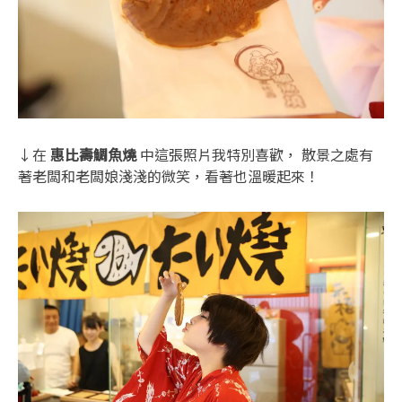
↓在
惠比壽鯛魚燒
中這張照片我特別喜歡， 散景之處有
著老闆和老闆娘淺淺的微笑，看著也溫暖起來！