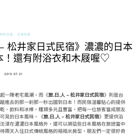
內外住宿
台灣住宿
 – 松井家日式民宿》濃濃的日本
本！還有附浴衣和木屐喔♡
POSTED
2015-07-21
ON
起一陣老宅風潮，而《
旅.日.人 – 松井家日式民宿
》則是台
踏進去的那一剎那一秒出國到日本！而民宿溫馨貼心的提供
乾、飲料和冰棒，種類多元且豐富，把每一位旅客當成朋友
可見的日本風味，《
旅.日.人 – 松井家日式民宿
》更提供浴
沈浸在濃濃日本風格外，還可以將這些日本風格在旅途當中
待兩天入住日式傳統風格的褟褟米房型，朋友們一定很好奇