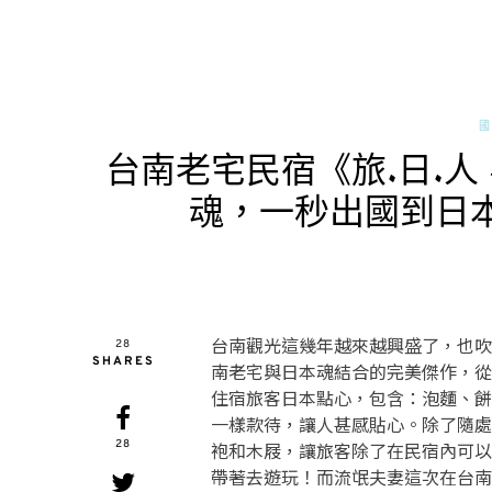
國
台南老宅民宿《旅.日.人
魂，一秒出國到日
台南觀光這幾年越來越興盛了，也吹
28
SHARES
南老宅與日本魂結合的完美傑作，從
住宿旅客日本點心，包含：泡麵、餅
一樣款待，讓人甚感貼心。除了隨處
28
袍和木屐，讓旅客除了在民宿內可以
帶著去遊玩！而流氓夫妻這次在台南