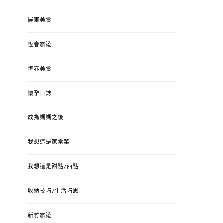
屏東美食
恆春旅遊
恆春美食
懷孕日誌
成為媽媽之後
我想這是家常菜
我想這是甜點/西點
收納技巧/生活巧思
新竹旅遊