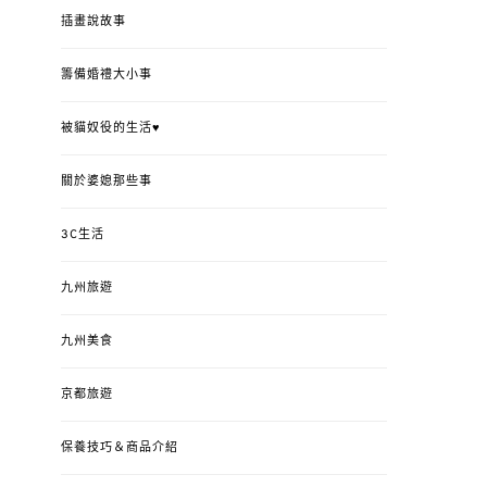
插畫說故事
籌備婚禮大小事
被貓奴役的生活♥
關於婆媳那些事
3C生活
九州旅遊
九州美食
京都旅遊
保養技巧＆商品介紹