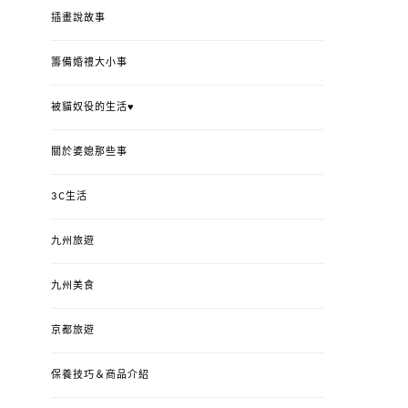
插畫說故事
籌備婚禮大小事
被貓奴役的生活♥
關於婆媳那些事
3C生活
九州旅遊
九州美食
京都旅遊
保養技巧＆商品介紹