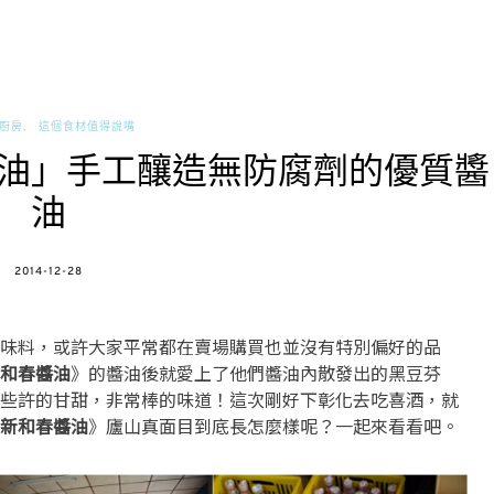
廚房
這個食材值得說嘴
油」手工釀造無防腐劑的優質醬
油
POSTED
2014-12-28
ON
味料，或許大家平常都在賣場購買也並沒有特別偏好的品
和春醬油
》的醬油後就愛上了他們醬油內散發出的黑豆芬
些許的甘甜，非常棒的味道！這次剛好下彰化去吃喜酒，就
新和春醬油
》廬山真面目到底長怎麼樣呢？一起來看看吧。