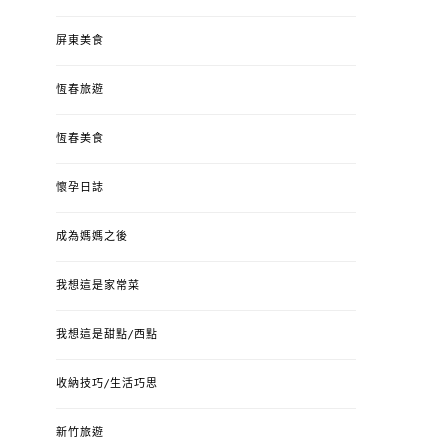
屏東美食
恆春旅遊
恆春美食
懷孕日誌
成為媽媽之後
我想這是家常菜
我想這是甜點/西點
收納技巧/生活巧思
新竹旅遊