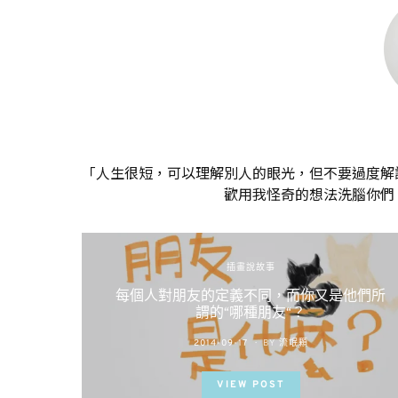
「人生很短，可以理解別人的眼光，但不要過度解
歡用我怪奇的想法洗腦你們
插畫說故事
每個人對朋友的定義不同，而你又是他們所
謂的“哪種朋友“？
POSTED
2014-09-17
BY
流氓顆
ON
VIEW POST