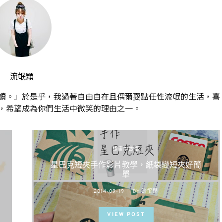
流氓顆
讀。」於是乎，我過著自由自在且偶爾耍點任性流氓的生活，喜
，希望成為你們生活中微笑的理由之一。
插畫說故事
星巴克短夾手作影片教學，紙袋變短夾好簡
單
POSTED
2014-09-19
BY
流氓顆
ON
VIEW POST