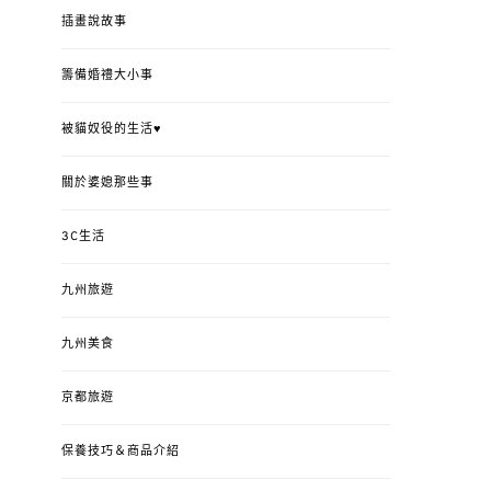
插畫說故事
籌備婚禮大小事
被貓奴役的生活♥
關於婆媳那些事
3C生活
九州旅遊
九州美食
京都旅遊
保養技巧＆商品介紹