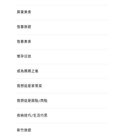
屏東美食
恆春旅遊
恆春美食
懷孕日誌
成為媽媽之後
我想這是家常菜
我想這是甜點/西點
收納技巧/生活巧思
新竹旅遊