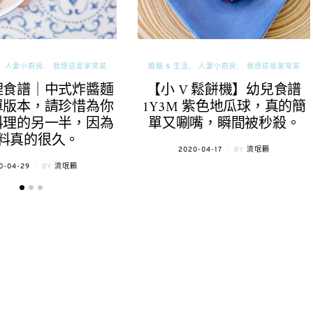
人妻小廚房
我想這是家常菜
婚姻 & 生活
人妻小廚房
我想這是家常菜
理食譜｜中式炸醬麵
【小 V 鬆餅機】幼兒食譜
單版本，請珍惜為你
1Y3M 紫色地瓜球，真的簡
料理的另一半，因為
單又唰嘴，瞬間被秒殺。
料真的很久。
POSTED
2020-04-17
BY
流氓顆
ON
TED
0-04-29
BY
流氓顆