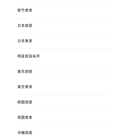
新竹美食
日本旅遊
婚姻 & 生活
人妻小廚房
我想這是甜點/西點
婚姻 & 生活
人妻小廚房
我想這是家
【小 V 鬆餅機】幼兒食譜
日本美食
出月子中心後的 
1Y3M 香蔥肉鬆帕尼尼卷，
理菜單，媽媽，
內附 鬆餅粉品牌推薦、自製
明星妝容系列
飯嗎
減糖麵糊配方。
POSTED
東京旅遊
2019-03-28
B
POSTED
2020-04-15
BY
流氓顆
ON
ON
東京美食
桃園旅遊
桃園美食
沖繩旅遊