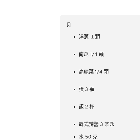
洋蔥 １顆
南瓜 1/4 顆
高麗菜 1/4 顆
蛋 3 顆
飯 2 杯
韓式辣醬 3 茶匙
水 50 克