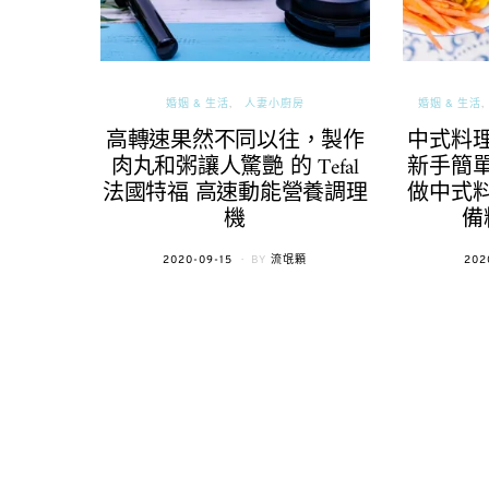
婚姻 & 生活
人妻小廚房
婚姻 & 生活
高轉速果然不同以往，製作
中式料
肉丸和粥讓人驚艷 的 Tefal
新手簡
法國特福 高速動能營養調理
做中式
機
備
POSTED
POS
2020-09-15
BY
流氓顆
202
ON
ON